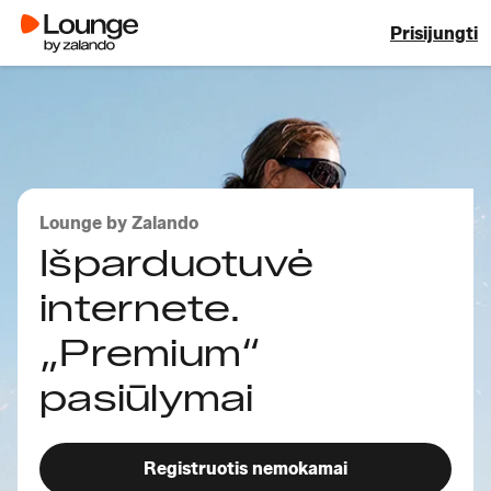
Prisijungti
Lounge by Zalando
Išparduotuvė
internete.
„Premium“
pasiūlymai
Registruotis nemokamai