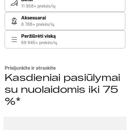
11 958+ prekės/ių
Aksesuarai
8 788+ prekės/ių
Peržiūrėti viską
69 945+ prekės/ių
Prisijunkite ir atraskite
Kasdieniai pasiūlymai
su nuolaidomis iki 75
%*