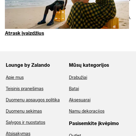
Birkenstock
ir
Levi’s
džinsų iki
maudymosi kostiumėlių
ir
suknelių
, kurios tikrai vertos dėmesio – atrinkome geriausius
pasiūlymus iki 75 % pigiau nei RMK. Kraukis
lagaminus
ir pirmyn.
Su ONLY ir dar daugiau.
Atrask įvaizdžius
Lounge by Zalando
Mūsų kategorijos
Apie mus
Drabužiai
Teisinis pranešimas
Batai
Duomenų apsaugos politika
Aksesuarai
Duomenų sekimas
Namu dekoracijos
Sąlygos ir nuostatos
Pasisemkite įkvėpimo
Atsisakymas
Outlet