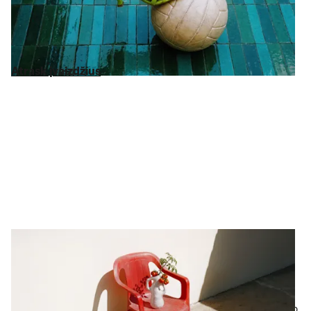
Jos lemia viską. Nuo
laikrodžių
, kurie užbaigia įvaizdį, iki
sportbačių
ir
aulinukų
, kurie jį pabrėžia – kruopščiai atrinkta
Ralph Lauren
,
Calvin Klein
, ir
HUGO BOSS
kolekcija. Viskam iki
-75 % nuo RMK. Tavo
rankinės
jau laukia.
Atrask įvaizdžius
Atrask įvaizdžius
Namai ir gyvenimo būdas
Interjero dizainas
neišlaidaujant
Tavo namai turi atrodyti taip pat gerai, kaip ir tu. Nuo
miegamojo