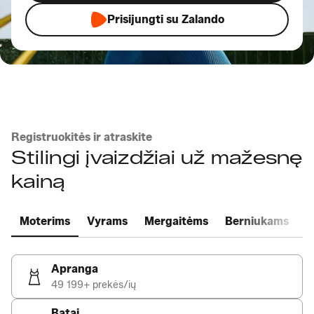
Prisijungti su Zalando
Registruokitės ir atraskite
Stilingi įvaizdžiai už mažesnę
kainą
Moterims
Vyrams
Mergaitėms
Berniukams
N
Apranga
49 199+ prekės/ių
Batai