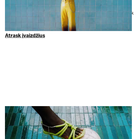
Tavo patikimiausia
išparduotuvė internete
. Nesvarbu, ar ieškai
moteriškų drabužių
, stilingo
vyriško įvaizdžio
ar konkretaus
Michael Kors
pirkinio, kainas sumažinome iki 75 % nuo RMK. Tik
tai, kas svarbu – patinkantys prekių ženklai, įskaitant
Tommy
Hilfiger
ir
Lacoste
.
Atrask įvaizdžius
Atrask įvaizdžius
Avalynė ir aksesuarai
Detalės reiškia daugiau, nei
manai…