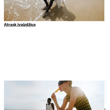
viską, ko reikia. Atrinkome funkcionalią
sportinę aprangą
ir
sportinius batus
iš
adidas
,
Nike
,
New Balance
ir kitų prekių
ženklų iki 75 % pigiau nei RMK. Tai kas patikrinta. Ir nieko
daugiau.
Atrask įvaizdžius
Atrask įvaizdžius
Trumpas pabėgimas
Keliauk daugiau, mokėk
mažiau
Tavo vasaros garderobas prasideda nuo pagrindų. Nuo klasikinių