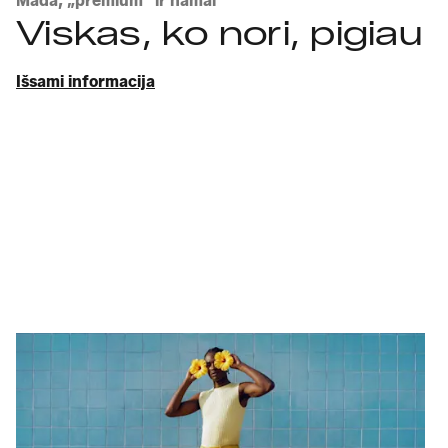
Mada, „premium“ ir namai
Viskas, ko nori, pigiau
Išsami informacija
Atrask įvaizdžius
Mada
Įspūdingas stilius, mažai
pastangų