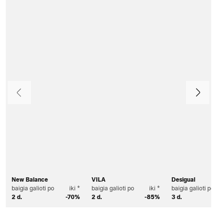
Ankstesnis
Toliau
New Balance
VILA
Desigual
baigia galioti po
iki *
baigia galioti po
iki *
baigia galioti po
2 d.
-70%
2 d.
-85%
3 d.