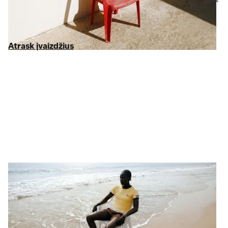
tekstilės
, kviečiančios daugiau laiko skirti poilsiui, iki
virtuvės
aksesuarų
, paverčiančių kasdienybę švente – atrinkome
geriausius
namų aksesuarus
iki 75 % pigiau nei RMK.
Atrask įvaizdžius
Atrask įvaizdžius
Įsikrauk energijos.
Funkcionalumas –
asmeniškai tau
Nesvarbu, ar treniruojiesi, ar tiesiog mėgaujiesi stiliumi – turime