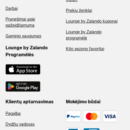
Darbai
Prekių ženklai
Pranešimai apie
Lounge by Zalando kuponai
pažeidžiamumą
Lounge by Zalando
Gaminio saugumas
programėlė
Lounge by Zalando
Kito sezono favoritai
Programėlės
Klientų aptarnavimas
Mokėjimo būdai
Pagalba
Dydžių vadovas