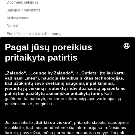
Duomenų sekimas
Sąlygos ir nuostatos
Atsisakymas
Darbai
Pranešimai apie pažeidžiamumą
Gaminio saugumas
„Zalando“ grupė
Mokėjimo būdai
Zalando
ABOUT YOU
Mus taip pat rasite
Siuntimo ir pristatymo
partneriai