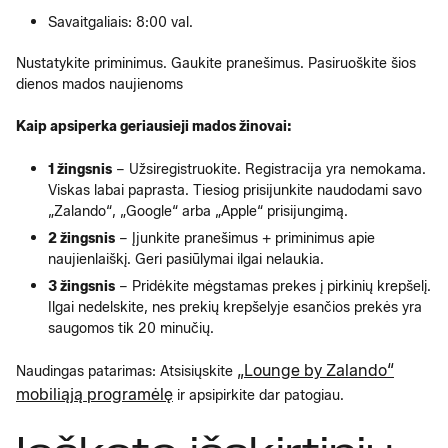
Savaitgaliais: 8:00 val.
Nustatykite priminimus. Gaukite pranešimus. Pasiruoškite šios
dienos mados naujienoms
Kaip apsiperka geriausieji mados žinovai:
1 žingsnis
– Užsiregistruokite. Registracija yra nemokama.
Viskas labai paprasta. Tiesiog prisijunkite naudodami savo
„Zalando“, „Google“ arba „Apple“ prisijungimą.
2 žingsnis
– Įjunkite pranešimus + priminimus apie
naujienlaiškį. Geri pasiūlymai ilgai nelaukia.
3 žingsnis
– Pridėkite mėgstamas prekes į pirkinių krepšelį.
Ilgai nedelskite, nes prekių krepšelyje esančios prekės yra
saugomos tik 20 minučių.
„Lounge by Zalando“
Naudingas patarimas: Atsisiųskite
mobiliąją programėlę
ir apsipirkite dar patogiau.