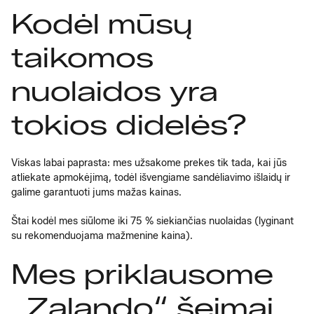
Kodėl mūsų
taikomos
nuolaidos yra
tokios didelės?
Viskas labai paprasta: mes užsakome prekes tik tada, kai jūs
atliekate apmokėjimą, todėl išvengiame sandėliavimo išlaidų ir
galime garantuoti jums mažas kainas.
Štai kodėl mes siūlome iki 75 % siekiančias nuolaidas (lyginant
su rekomenduojama mažmenine kaina).
Mes priklausome
„Zalando“ šeimai