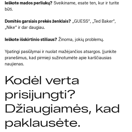
Ieškote mados perliukų?
Sveikiname, esate ten, kur ir turite
būti.
Domitės garsiais prekės ženklais?
„GUESS“, „Ted Baker“,
„Nike“ ir dar daugiau.
Ieškote išskirtinio stiliaus?
Žinoma, jokių problemų.
Ypatingi pasiūlymai ir nuolat mažėjančios atsargos. Įjunkite
pranešimus, kad pirmieji sužinotumėte apie karščiausias
naujienas.
Kodėl verta
prisijungti?
Džiaugiamės, kad
paklausėte.