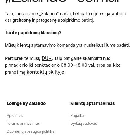
Taip, mes esame „Zalando“ nariai, bet galime jums garantuoti
dar greitesnę ir patogesnę apsipirkimo patirtį.
Turite papildomų klausimų?
Mūsų klientų aptarnavimo komanda yra nusiteikusi jums padėti.
DUK
Peržiūrėkite mūsų
. Taip pat galite skambinti nuo
pirmadienio iki penktadienio 08:00–18:00 val. arba palikite
kontaktų skiltyje
pranešimą
.
Lounge by Zalando
Klientų aptarnavimas
Apie mus
Pagalba
Teisinis pranešimas
Dydžių vadovas
Duomenų apsaugos politika