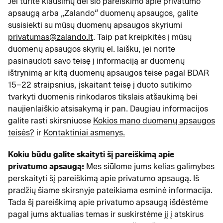
Jei turite klausimų dėl šio pareiškimo apie privatumo
apsaugą arba „Zalando“ duomenų apsaugos, galite
susisiekti su mūsų duomenų apsaugos skyriumi
privatumas@zalando.lt
. Taip pat kreipkitės į mūsų
duomenų apsaugos skyrių el. laišku, jei norite
pasinaudoti savo teisę į informaciją ar duomenų
ištrynimą ar kitą duomenų apsaugos teise pagal BDAR
15–22 straipsnius, įskaitant teisę į duoto sutikimo
tvarkyti duomenis rinkodaros tikslais atšaukimą bei
naujienlaiškio atsisakymą ir pan. Daugiau informacijos
galite rasti skirsniuose
Kokios mano duomenų apsaugos
teisės?
ir
Kontaktiniai asmenys.
Kokiu būdu galite skaityti šį pareiškimą apie
privatumo apsaugą:
Mes siūlome jums kelias galimybes
perskaityti šį pareiškimą apie privatumo apsaugą. Iš
pradžių šiame skirsnyje pateikiama esminė informacija.
Tada šį pareiškimą apie privatumo apsaugą išdėstėme
pagal jums aktualias temas ir suskirstėme jį į atskirus