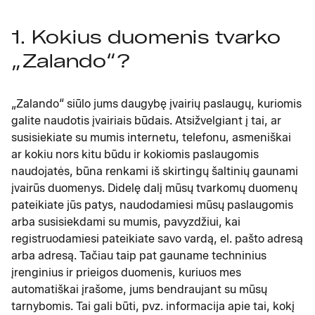
1. Kokius duomenis tvarko
„Zalando“?
„Zalando“ siūlo jums daugybę įvairių paslaugų, kuriomis
galite naudotis įvairiais būdais. Atsižvelgiant į tai, ar
susisiekiate su mumis internetu, telefonu, asmeniškai
ar kokiu nors kitu būdu ir kokiomis paslaugomis
naudojatės, būna renkami iš skirtingų šaltinių gaunami
įvairūs duomenys. Didelę dalį mūsų tvarkomų duomenų
pateikiate jūs patys, naudodamiesi mūsų paslaugomis
arba susisiekdami su mumis, pavyzdžiui, kai
registruodamiesi pateikiate savo vardą, el. pašto adresą
arba adresą. Tačiau taip pat gauname techninius
įrenginius ir prieigos duomenis, kuriuos mes
automatiškai įrašome, jums bendraujant su mūsų
tarnybomis. Tai gali būti, pvz. informacija apie tai, kokį