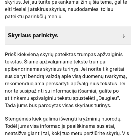
skyrius. Jei jau turite pakankamai žinių šia tema, galite
eiti tiesiai į atskirus skyrius, naudodamiesi toliau
pateiktu parinkčių meniu.
Skyriaus parinktys
Prieš kiekvieną skyrių pateiktas trumpas apžvalginis
tekstas. Šiame apžvalginiame tekste trumpai
apibendrinamas skyriaus turinys. Jei norite tik greitai
susidaryti bendrą vaizdą apie visą duomenų tvarkymą,
rekomenduojama perskaityti apžvalginius tekstus. Jei
norite susipažinti su informacija išsamiai, galite po
atitinkamu apžvalginiu tekstu spustelėti „Daugiau“.
Tada jums bus parodytas visas skyriaus turinys.
Stengėmės kiek galima išvengti kryžminių nuorodų.
Todėl jums visa informacija paaiškinama susietai,
neatsižvelgiant į tai, kokį tuo metu peržiūrite skyrių. Vis