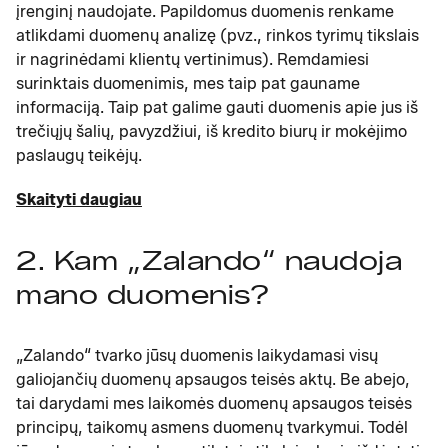
įrenginį naudojate. Papildomus duomenis renkame
atlikdami duomenų analizę (pvz., rinkos tyrimų tikslais
ir nagrinėdami klientų vertinimus). Remdamiesi
surinktais duomenimis, mes taip pat gauname
informaciją. Taip pat galime gauti duomenis apie jus iš
trečiųjų šalių, pavyzdžiui, iš kredito biurų ir mokėjimo
paslaugų teikėjų.
Skaityti daugiau
2. Kam „Zalando“ naudoja
mano duomenis?
„Zalando“ tvarko jūsų duomenis laikydamasi visų
galiojančių duomenų apsaugos teisės aktų. Be abejo,
tai darydami mes laikomės duomenų apsaugos teisės
principų, taikomų asmens duomenų tvarkymui. Todėl