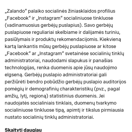
„Zalando“ palaiko socialinės žiniasklaidos profilius
„Facebook“ ir „Instagram“ socialiniuose tinkluose
(vadinamuosius gerbėjų puslapius). Savo gerbėjų
puslapiuose reguliariai skelbiame ir dalijamės turiniu,
pasiūlymais ir produktų rekomendacijomis. Kiekvieną
kartą lankantis mūsų gerbėjų puslapiuose ar kitose
„Facebook“ ar „Instagram“ svetainėse socialinių tinklų
administratoriai, naudodami slapukus ir panašias
technologijas, renka duomenis apie jūsų naudojimo
elgseną. Gerbėjų puslapio administratoriai gali
peržiūrėti bendro pobūdžio gerbėjų puslapio auditorijos
pomėgių ir demografinių charakteristikų (pvz., pagal
amžių, lytį, regioną) statistinius duomenis. Jei
naudojatės socialiniais tinklais, duomenų tvarkymo
socialiniuose tinkluose tipą, apimtį ir tikslus pirmiausia
nustato socialinių tinklų administratoriai.
Skaityti daugiau