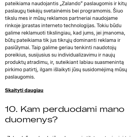
pateikiama naudojantis „Zalando“ paslaugomis ir kitų
paslaugų tiekėjų svetainėmis bei programomis. Šiuo
tikslu mes ir mūsų reklamos partneriai naudojame
rinkoje įprastas interneto technologijas. Tokiu būdu
galime reklamuoti tikslingiau, kad jums, jei įmanoma,
būtų pateikiama tik jus tikrųjų dominanti reklama ir
pasiūlymai. Taip galime geriau tenkinti naudotojų
poreikius, susijusius su individualizavimu ir naujų
produktų atradimu, ir, suteikiant labiau suasmenintą
pirkimo patirtį, ilgam išlaikyti jūsų susidomėjimą mūsų
paslaugomis.
Skaityti daugiau
10. Kam perduodami mano
duomenys?