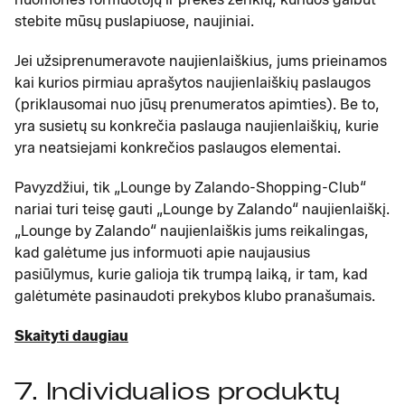
stebite mūsų puslapiuose, naujiniai.
Jei užsiprenumeravote naujienlaiškius, jums prieinamos
kai kurios pirmiau aprašytos naujienlaiškių paslaugos
(priklausomai nuo jūsų prenumeratos apimties). Be to,
yra susietų su konkrečia paslauga naujienlaiškių, kurie
yra neatsiejami konkrečios paslaugos elementai.
Pavyzdžiui, tik „Lounge by Zalando-Shopping-Club“
nariai turi teisę gauti „Lounge by Zalando“ naujienlaiškį.
„Lounge by Zalando“ naujienlaiškis jums reikalingas,
kad galėtume jus informuoti apie naujausius
pasiūlymus, kurie galioja tik trumpą laiką, ir tam, kad
galėtumėte pasinaudoti prekybos klubo pranašumais.
Skaityti daugiau
7. Individualios produktų