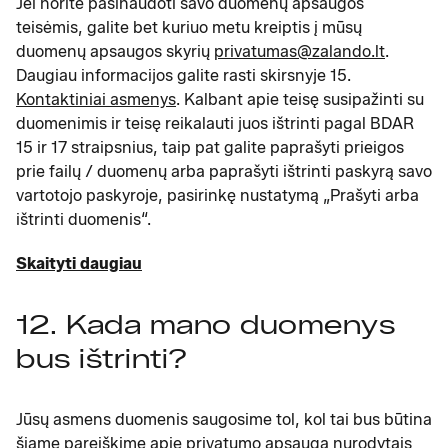
Jei norite pasinaudoti savo duomenų apsaugos
teisėmis, galite bet kuriuo metu kreiptis į mūsų
duomenų apsaugos skyrių
privatumas@zalando.lt
.
Daugiau informacijos galite rasti skirsnyje 15.
Kontaktiniai asmenys
. Kalbant apie teisę susipažinti su
duomenimis ir teisę reikalauti juos ištrinti pagal BDAR
15 ir 17 straipsnius, taip pat galite paprašyti prieigos
prie failų / duomenų arba paprašyti ištrinti paskyrą savo
vartotojo paskyroje, pasirinkę nustatymą „Prašyti arba
ištrinti duomenis“.
Skaityti daugiau
12. Kada mano duomenys
bus ištrinti?
Jūsų asmens duomenis saugosime tol, kol tai bus būtina
šiame pareiškime apie privatumo apsaugą nurodytais