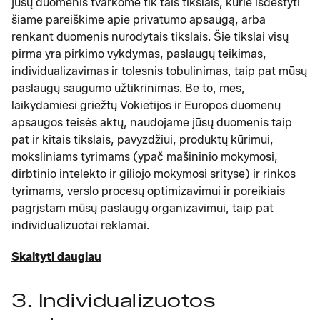
jūsų duomenis tvarkome tik tais tikslais, kurie išdėstyti
šiame pareiškime apie privatumo apsaugą, arba
renkant duomenis nurodytais tikslais. Šie tikslai visų
pirma yra pirkimo vykdymas, paslaugų teikimas,
individualizavimas ir tolesnis tobulinimas, taip pat mūsų
paslaugų saugumo užtikrinimas. Be to, mes,
laikydamiesi griežtų Vokietijos ir Europos duomenų
apsaugos teisės aktų, naudojame jūsų duomenis taip
pat ir kitais tikslais, pavyzdžiui, produktų kūrimui,
moksliniams tyrimams (ypač mašininio mokymosi,
dirbtinio intelekto ir giliojo mokymosi srityse) ir rinkos
tyrimams, verslo procesų optimizavimui ir poreikiais
pagrįstam mūsų paslaugų organizavimui, taip pat
individualizuotai reklamai.
Skaityti daugiau
3. Individualizuotos