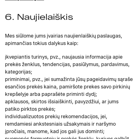
6. Naujielaiškis
Mes siūlome jums įvairias naujienlaiškių paslaugas,
apimančias tokius dalykus kaip:
įkvepiantis turinys, pvz., naujausia informacija apie
prekės ženklus, tendencijas, pasiūlymus, pardavimus,
kategorijas;
priminimai, pvz., jei sumažinta jūsų pageidavimų sąraše
esančios prekės kaina, pamiršote prekes savo pirkinių
krepšelyje arba paprašėte priminti dydį;
apklausos, skirtos išsiaiškinti, pavyzdžiui, ar jums
patiko pirktos prekės;
individualizuotos prekių rekomendacijos, jei,
remdamiesi ankstesniais užsakymais ir naršymo
įpročiais, manome, kad jos gali jus dominti;
nuomonės formuotojų ir prekės ženklų, kuriuos galbūt