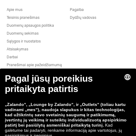
Apie mus
Pagalba
Teisinis pranešimas
Dydžių vadovas
Duomenų apsaugos politika
Duomenų sekimas
Sąlygos ir nuostatos
Atsisakymas
Darbai
Pranešimai apie pažeidžiamumą
Gaminio saugumas
„Zalando“ grupė
Mokėjimo būdai
Zalando
ABOUT YOU
Mus taip pat rasite
Siuntimo ir pristatymo