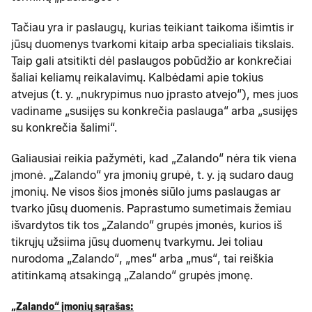
Tačiau yra ir paslaugų, kurias teikiant taikoma išimtis ir
jūsų duomenys tvarkomi kitaip arba specialiais tikslais.
Taip gali atsitikti dėl paslaugos pobūdžio ar konkrečiai
šaliai keliamų reikalavimų. Kalbėdami apie tokius
atvejus (t. y. „nukrypimus nuo įprasto atvejo“), mes juos
vadiname „susijęs su konkrečia paslauga“ arba „susijęs
su konkrečia šalimi“.
Galiausiai reikia pažymėti, kad „Zalando“ nėra tik viena
įmonė. „Zalando“ yra įmonių grupė, t. y. ją sudaro daug
įmonių. Ne visos šios įmonės siūlo jums paslaugas ar
tvarko jūsų duomenis. Paprastumo sumetimais žemiau
išvardytos tik tos „Zalando“ grupės įmonės, kurios iš
tikrųjų užsiima jūsų duomenų tvarkymu. Jei toliau
nurodoma „Zalando“, „mes“ arba „mus“, tai reiškia
atitinkamą atsakingą „Zalando“ grupės įmonę.
„Zalando“ įmonių sąrašas: