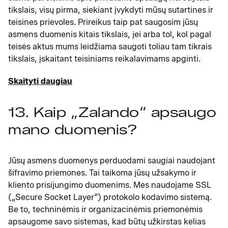
tikslais, visų pirma, siekiant įvykdyti mūsų sutartines ir
teisines prievoles. Prireikus taip pat saugosim jūsų
asmens duomenis kitais tikslais, jei arba tol, kol pagal
teisės aktus mums leidžiama saugoti toliau tam tikrais
tikslais, įskaitant teisiniams reikalavimams apginti.
Skaityti daugiau
13. Kaip „Zalando“ apsaugo
mano duomenis?
Jūsų asmens duomenys perduodami saugiai naudojant
šifravimo priemones. Tai taikoma jūsų užsakymo ir
kliento prisijungimo duomenims. Mes naudojame SSL
(„Secure Socket Layer“) protokolo kodavimo sistemą.
Be to, techninėmis ir organizacinėmis priemonėmis
apsaugome savo sistemas, kad būtų užkirstas kelias