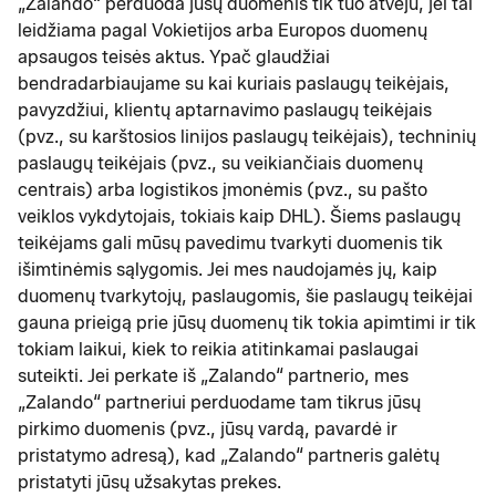
„Zalando“ perduoda jūsų duomenis tik tuo atveju, jei tai
leidžiama pagal Vokietijos arba Europos duomenų
apsaugos teisės aktus. Ypač glaudžiai
bendradarbiaujame su kai kuriais paslaugų teikėjais,
pavyzdžiui, klientų aptarnavimo paslaugų teikėjais
(pvz., su karštosios linijos paslaugų teikėjais), techninių
paslaugų teikėjais (pvz., su veikiančiais duomenų
centrais) arba logistikos įmonėmis (pvz., su pašto
veiklos vykdytojais, tokiais kaip DHL). Šiems paslaugų
teikėjams gali mūsų pavedimu tvarkyti duomenis tik
išimtinėmis sąlygomis. Jei mes naudojamės jų, kaip
duomenų tvarkytojų, paslaugomis, šie paslaugų teikėjai
gauna prieigą prie jūsų duomenų tik tokia apimtimi ir tik
tokiam laikui, kiek to reikia atitinkamai paslaugai
suteikti. Jei perkate iš „Zalando“ partnerio, mes
„Zalando“ partneriui perduodame tam tikrus jūsų
pirkimo duomenis (pvz., jūsų vardą, pavardė ir
pristatymo adresą), kad „Zalando“ partneris galėtų
pristatyti jūsų užsakytas prekes.