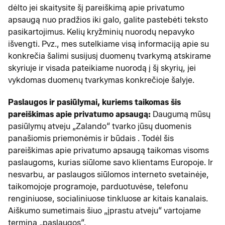
dėlto jei skaitysite šį pareiškimą apie privatumo
apsaugą nuo pradžios iki galo, galite pastebėti teksto
pasikartojimus. Kelių kryžminių nuorodų nepavyko
išvengti. Pvz., mes sutelkiame visą informaciją apie su
konkrečia šalimi susijusį duomenų tvarkymą atskirame
skyriuje ir visada pateikiame nuorodą į šį skyrių, jei
vykdomas duomenų tvarkymas konkrečioje šalyje.
Paslaugos ir pasiūlymai, kuriems taikomas šis
pareiškimas apie privatumo apsaugą:
Daugumą mūsų
pasiūlymų atveju „Zalando“ tvarko jūsų duomenis
panašiomis priemonėmis ir būdais . Todėl šis
pareiškimas apie privatumo apsaugą taikomas visoms
paslaugoms, kurias siūlome savo klientams Europoje. Ir
nesvarbu, ar paslaugos siūlomos interneto svetainėje,
taikomojoje programoje, parduotuvėse, telefonu
renginiuose, socialiniuose tinkluose ar kitais kanalais.
Aiškumo sumetimais šiuo „įprastu atveju“ vartojame
terminą „paslaugos“.