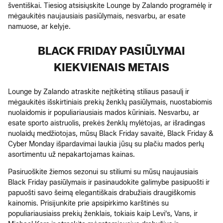
šventiškai. Tiesiog atsisiųskite Lounge by Zalando programėlę ir
mėgaukitės naujausiais pasiūlymais, nesvarbu, ar esate
namuose, ar kelyje.
BLACK FRIDAY PASIŪLYMAI
KIEKVIENAIS METAIS
Lounge by Zalando atraskite neįtikėtiną stiliaus pasaulį ir
mėgaukitės išskirtiniais prekių ženklų pasiūlymais, nuostabiomis
nuolaidomis ir populiariausiais mados kūriniais. Nesvarbu, ar
esate sporto aistruolis, prekės ženklų mylėtojas, ar išradingas
nuolaidų medžiotojas, mūsų Black Friday savaitė, Black Friday &
Cyber Monday išpardavimai laukia jūsų su plačiu mados perlų
asortimentu už nepakartojamas kainas.
Pasiruoškite žiemos sezonui su stiliumi su mūsų naujausiais
Black Friday pasiūlymais ir pasinaudokite galimybe pasipuošti ir
papuošti savo šeimą elegantiškais drabužiais draugiškomis
kainomis. Prisijunkite prie apsipirkimo karštinės su
populiariausiaiss prekių ženklais, tokiais kaip Levi's, Vans, ir