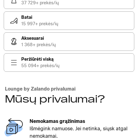
37 729+ prekės/ių
Batai
15 997+ prekės/ių
Aksesuarai
1 368+ prekės/ių
Peržiūrėti viską
55 094+ prekės/ių
Lounge by Zalando privalumai
Mūsų privalumai?
Nemokamas grąžinimas
Išmėgink namuose. Jei netinka, siųsk atgal
nemokamai.