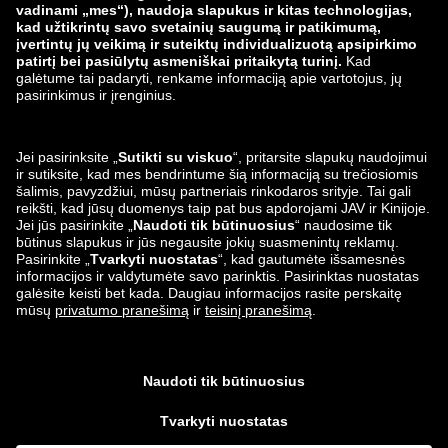
zalando-lounge.lt
zalando-lounge.sk
zalando-lounge.ro
zalando-lounge.hr
zalando-lounge.si
zalando-lounge.hu
zalando-lounge.lu
zalando-lounge.ee
zalando-lounge.lv
zalando-lounge.no
Mus taip pat
rasite
Facebook
Instagram
*susijęs su gamintojo
rekomenduojama mažmenine kaina
.