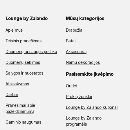
Lounge by Zalando
Mūsų kategorijos
Apie mus
Drabužiai
Teisinis pranešimas
Batai
Duomenų apsaugos politika
Aksesuarai
Duomenų sekimas
Namu dekoracijos
Sąlygos ir nuostatos
Pasisemkite įkvėpimo
Atsisakymas
Outlet
Darbai
Prekių ženklai
Pranešimai apie
Lounge by Zalando kuponai
pažeidžiamumą
Lounge by Zalando
Gaminio saugumas
programėlė