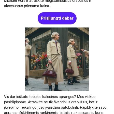
Michael Kors ir atraskite mėgstamiausius drabužius ir
aksesuarus prienama kaina.
Prisijungti dabar
Vis dar ieškote tobulos kalėdinės aprangos? Mes viskuo
pasirūpinome. Atraskite ne tik šventinius drabužius, bet ir
įkvėpimo, reikalingo jūsų įvaizdžiui patobulinti. Papildykite savo
aprangą išskirtinėmis rankinėmis, batais ir aksesuarais, kurie