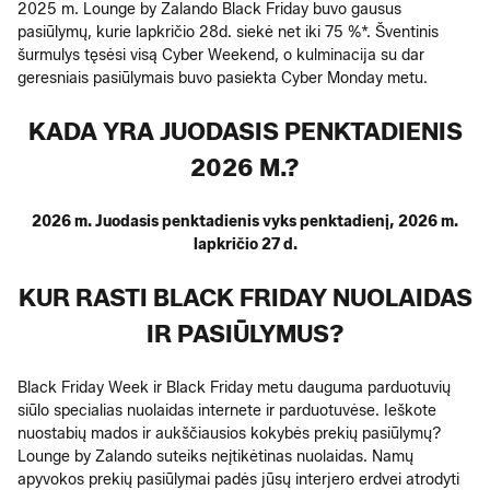
2025 m. Lounge by Zalando Black Friday buvo gausus
pasiūlymų, kurie lapkričio 28d. siekė net iki 75 %*. Šventinis
šurmulys tęsėsi visą Cyber Weekend, o kulminacija su dar
geresniais pasiūlymais buvo pasiekta Cyber Monday metu.
KADA YRA JUODASIS PENKTADIENIS
2026 M.?
2026 m. Juodasis penktadienis vyks penktadienį, 2026 m.
lapkričio 27 d.
KUR RASTI BLACK FRIDAY NUOLAIDAS
IR PASIŪLYMUS?
Black Friday Week ir Black Friday metu dauguma parduotuvių
siūlo specialias nuolaidas internete ir parduotuvėse. Ieškote
nuostabių mados ir aukščiausios kokybės prekių pasiūlymų?
Lounge by Zalando suteiks neįtikėtinas nuolaidas. Namų
apyvokos prekių pasiūlymai padės jūsų interjero erdvei atrodyti