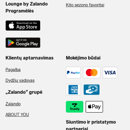
Lounge by Zalando
Kito sezono favoritai
Programėlės
Klientų aptarnavimas
Mokėjimo būdai
Pagalba
Dydžių vadovas
„Zalando“ grupė
Zalando
ABOUT YOU
Siuntimo ir pristatymo
partneriai