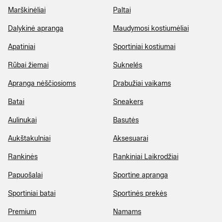
Marškinėliai
Paltai
Dalykinė apranga
Maudymosi kostiumėliai
Apatiniai
Sportiniai kostiumai
Rūbai žiemai
Suknelés
Apranga nėščiosioms
Drabužiai vaikams
Batai
Sneakers
Aulinukai
Basutės
Aukštakulniai
Aksesuarai
Rankinės
Rankiniai Laikrodžiai
Papuošalai
Sportine apranga
Sportiniai batai
Sportinės prekės
Premium
Namams