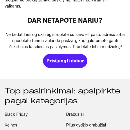
mėgstamų prekių ženklų pasiūlymų moterims, vyrams ir
vaikams.
DAR NETAPOTE NARIU?
Ne bėda! Tiesiog užsiregistruokite su savo el. pašto adresu arba
naudokite turimą Zalando paskyrą, kad galėtumėte gauti
išskirtinius kasdienius pasiūlymus. Pradėkite lobių medžioklę!
Prisijungti dabar
Top pasirinkimai: apsipirkte
pagal kategorijas
Black Friday
Drabužiai
Kelnės
Plius dydžio drabužiai