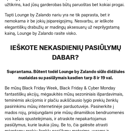
užtikrins, kad jūsų garderobas būtų paruoštas bet kokiai progai.
Tapti Lounge by Zalando nariu yra ne tik paprasta, bet ir
nemokama ir be jokių įsipareigojimų. Nesvarbu, ar ieškote
elegantiškų drabužių ar madingų aksesuarų už neprilygstamą
kainą, Lounge by Zalando rasite visko.
IEŠKOTE NEKASDIENIŲ PASIŪLYMŲ
DABAR?
Suprantama. Būtent todėl Lounge by Zalando siūlo didžiules
nuolaidas su pasiūlymais kasdien tarp 8 ir 19 val.
Be mūsų Black Friday Week, Black Friday & Cyber Monday
fantastiškų akcijų, mėgaukitės mūsų sezoniniais išpardavimais,
teminėmis akcijomis ir plačiu aukščiausio lygio prekių ženklų
pasirinkimu mūsų internetinėje parduotuvėje. Pasinerkite į
mados rojų, prisijungdami prie mūsų dinamiškos bendruomenės
vos keliais spustelėjimais, ir atraskite nepakartojamus
pasiūlymus, kurie laukia jūsų. Be to, čia galėsite atrasti