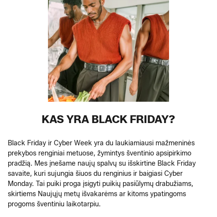
KAS YRA BLACK FRIDAY?
Black Friday ir Cyber Week yra du laukiamiausi mažmeninės
prekybos renginiai metuose, žymintys šventinio apsipirkimo
pradžią. Mes įnešame naujų spalvų su išskirtine Black Friday
savaite, kuri sujungia šiuos du renginius ir baigiasi Cyber
Monday. Tai puiki proga įsigyti puikių pasiūlymų drabužiams,
skirtiems Naujųjų metų išvakarėms ar kitoms ypatingoms
progoms šventiniu laikotarpiu.