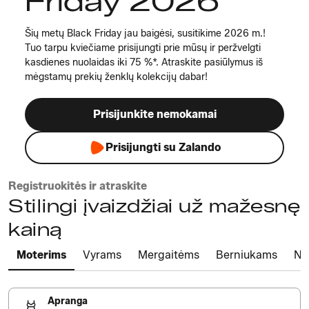
Friday 2026
Šių metų Black Friday jau baigėsi, susitikime 2026 m.!
Tuo tarpu kviečiame prisijungti prie mūsų ir peržvelgti
kasdienes nuolaidas iki 75 %*. Atraskite pasiūlymus iš
mėgstamų prekių ženklų kolekcijų dabar!
Prisijunkite nemokamai
Prisijungti su Zalando
Registruokitės ir atraskite
Stilingi įvaizdžiai už mažesnę
kainą
Moterims
Vyrams
Mergaitėms
Berniukams
Na
Apranga