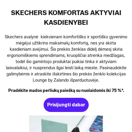
SKECHERS KOMFORTAS AKTYVIAI
KASDIENYBEI
Skechers avalynė kiekvienam komfortiško ir sportiško gyvenimo
mėgėjui užtikrins maksimalų komfortą, nes yra skirta
kasdieniam avėjimui. Šis prekės ženklas didelį dėmesį skiria
ergonomiškiems sprendimams, kruopščiai atrenka medžiagas,
todėl šio gamintojo produktai puikiai tinka ir aktyviam
laisvalaikiui, ir nusprendus ilgai leisti laiką mieste. Pasinaudokite
galimybėmis ir atraskite išskirtines šio prekės ženklo kolekcijas
Lounge by Zalando išparduotuvėje.
Pradėkite mados perliukų paiešką su nuolaidomis iki 75 %*.
Prisijungti dabar