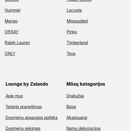
Hummel
Lacoste
Mango
Missguided
ORSAY
Pinko
Ralph Lauren
Timberland
ONLY
Teva
Lounge by Zalando
Mūsų kategorijos
Apie mus
Drabužiai
Teisinis pranešimas
Batai
Duomenų apsaugos politika
Aksesuarai
Duomenų sekimas
Namu dekoracijos