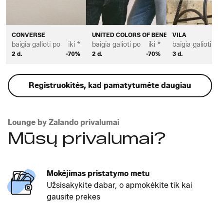
CONVERSE
UNITED COLORS OF BENETTON
VILA
baigia galioti po
iki *
baigia galioti po
iki *
baigia galioti p
2 d.
-70%
2 d.
-70%
3 d.
Registruokitės, kad pamatytumėte daugiau
Lounge by Zalando privalumai
Mūsų privalumai?
Mokėjimas pristatymo metu
Užsisakykite dabar, o apmokėkite tik kai
gausite prekes