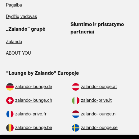
Pagalba
Dydžių vadovas
Siuntimo ir pristatymo
„Zalando“ grupė
partneriai
Zalando
ABOUT YOU
"Lounge by Zalando" Europoje
zalando-lounge.de
zalando-lounge.at
zalando-lounge.ch
zalando-prive.it
zalando-prive.fr
zalando-lounge.nl
zalando-lounge.be
zalando-lounge.se