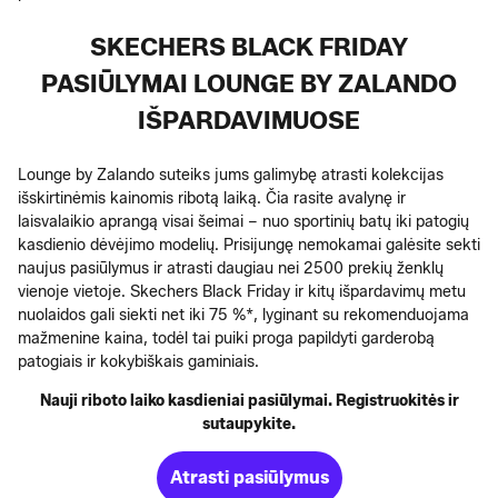
SKECHERS BLACK FRIDAY
PASIŪLYMAI LOUNGE BY ZALANDO
IŠPARDAVIMUOSE
Lounge by Zalando suteiks jums galimybę atrasti kolekcijas
išskirtinėmis kainomis ribotą laiką. Čia rasite avalynę ir
laisvalaikio aprangą visai šeimai – nuo sportinių batų iki patogių
kasdienio dėvėjimo modelių. Prisijungę nemokamai galėsite sekti
naujus pasiūlymus ir atrasti daugiau nei 2500 prekių ženklų
vienoje vietoje. Skechers Black Friday ir kitų išpardavimų metu
nuolaidos gali siekti net iki 75 %*, lyginant su rekomenduojama
mažmenine kaina, todėl tai puiki proga papildyti garderobą
patogiais ir kokybiškais gaminiais.
Nauji riboto laiko kasdieniai pasiūlymai. Registruokitės ir
sutaupykite.
Atrasti pasiūlymus