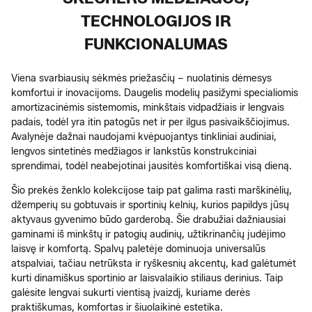
TECHNOLOGIJOS IR
FUNKCIONALUMAS
Viena svarbiausių sėkmės priežasčių – nuolatinis dėmesys
komfortui ir inovacijoms. Daugelis modelių pasižymi specialiomis
amortizacinėmis sistemomis, minkštais vidpadžiais ir lengvais
padais, todėl yra itin patogūs net ir per ilgus pasivaikščiojimus.
Avalynėje dažnai naudojami kvėpuojantys tinkliniai audiniai,
lengvos sintetinės medžiagos ir lankstūs konstrukciniai
sprendimai, todėl neabejotinai jausitės komfortiškai visą dieną.
Šio prekės ženklo kolekcijose taip pat galima rasti marškinėlių,
džemperių su gobtuvais ir sportinių kelnių, kurios papildys jūsų
aktyvaus gyvenimo būdo garderobą. Šie drabužiai dažniausiai
gaminami iš minkštų ir patogių audinių, užtikrinančių judėjimo
laisvę ir komfortą. Spalvų paletėje dominuoja universalūs
atspalviai, tačiau netrūksta ir ryškesnių akcentų, kad galėtumėt
kurti dinamiškus sportinio ar laisvalaikio stiliaus derinius. Taip
galėsite lengvai sukurti vientisą įvaizdį, kuriame derės
praktiškumas, komfortas ir šiuolaikinė estetika.