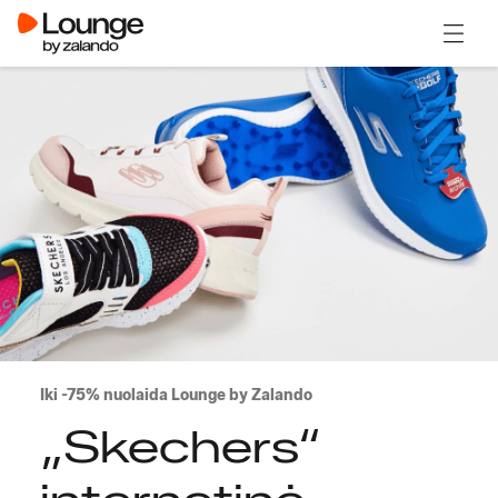
Atidary
Iki -75% nuolaida Lounge by Zalando
„Skechers“