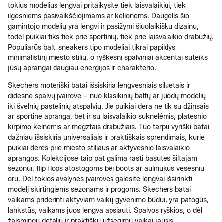
tokius modelius lengvai pritaikysite tiek laisvalaikiui, tiek
ilgesniems pasivaikščiojimams ar kelionėms. Daugelis šio
gamintojo modelių yra lengvi ir pasižymi šiuolaikišku dizainu,
todėl puikiai tiks tiek prie sportinių, tiek prie laisvalaikio drabužių.
Populiarūs balti sneakers tipo modeliai tikrai papildys
minimalistinį miesto stilių, o ryškesni spalviniai akcentai suteiks
jūsų aprangai daugiau energijos ir charakterio.
Skechers moteriški batai išsiskiria lengvesniais siluetais ir
didesne spalvų įvairove – nuo klasikinių baltų ar juodų modelių
iki švelnių pastelinių atspalvių. Jie puikiai dera ne tik su džinsais
ar sportine apranga, bet ir su laisvalaikio suknelėmis, platesnio
kirpimo kelnėmis ar megztais drabužiais. Tuo tarpu vyriški batai
dažniau išsiskiria universaliais ir praktiškais sprendimais, kurie
puikiai derės prie miesto stiliaus ar aktyvesnio laisvalaikio
aprangos. Kolekcijose taip pat galima rasti basutes šiltajam
sezonui, flip flops atostogoms bei boots ar aulinukus vėsesniu
oru. Dėl tokios avalynės įvairovės galėsite lengvai išsirinkti
modelį skirtingiems sezonams ir progoms. Skechers batai
vaikams priderinti aktyviam vaikų gyvenimo būdui, yra patogūs,
lankstūs, vaikams juos lengva apsiauti. Spalvos ryškios, o dėl
žaismingų detalių ir praktiškų užsegimų vaikai jausis