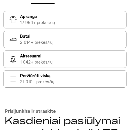
Apranga
17 954+ prekės/ių
Batai
2 014+ prekės/ių
Aksesuarai
1 042+ prekės/ių
Peržiūrėti viską
21 010+ prekės/ių
Prisijunkite ir atraskite
Kasdieniai pasiūlymai