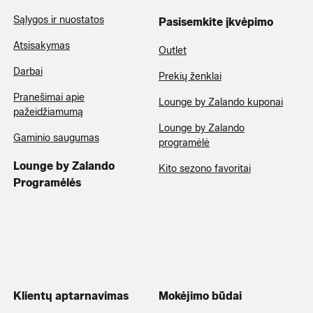
Sąlygos ir nuostatos
Pasisemkite įkvėpimo
Atsisakymas
Outlet
Darbai
Prekių ženklai
Pranešimai apie
Lounge by Zalando kuponai
pažeidžiamumą
Lounge by Zalando
Gaminio saugumas
programėlė
Lounge by Zalando
Kito sezono favoritai
Programėlės
Klientų aptarnavimas
Mokėjimo būdai