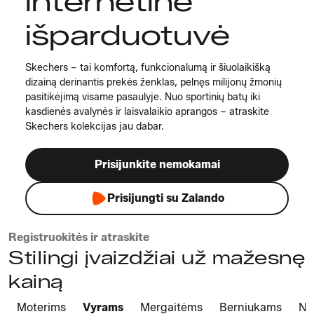
internetinė
išparduotuvė
Skechers – tai komfortą, funkcionalumą ir šiuolaikišką
dizainą derinantis prekės ženklas, pelnęs milijonų žmonių
pasitikėjimą visame pasaulyje. Nuo sportinių batų iki
kasdienės avalynės ir laisvalaikio aprangos – atraskite
Skechers kolekcijas jau dabar.
Prisijunkite nemokamai
Prisijungti su Zalando
Registruokitės ir atraskite
Stilingi įvaizdžiai už mažesnę
kainą
Moterims
Vyrams
Mergaitėms
Berniukams
Na