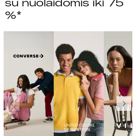
su nuolaidomis iki 75
%*
Ankstesnis
Toliau