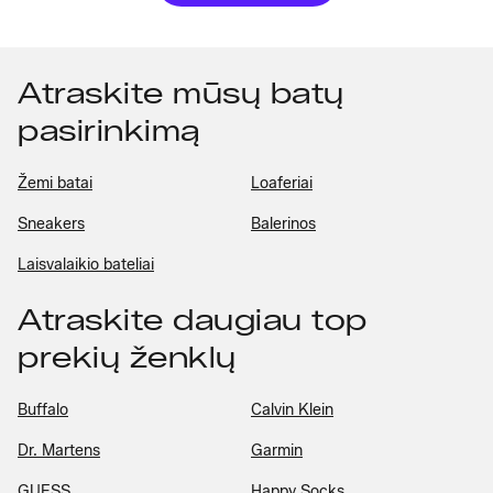
Atraskite mūsų batų
pasirinkimą
Žemi batai
Loaferiai
Sneakers
Balerinos
Laisvalaikio bateliai
Atraskite daugiau top
prekių ženklų
Buffalo
Calvin Klein
Dr. Martens
Garmin
GUESS
Happy Socks