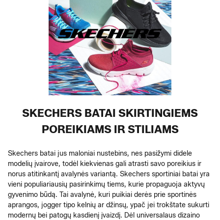
SKECHERS BATAI SKIRTINGIEMS
POREIKIAMS IR STILIAMS
Skechers batai jus maloniai nustebins, nes pasižymi didele
modelių įvairove, todėl kiekvienas gali atrasti savo poreikius ir
norus atitinkantį avalynės variantą. Skechers sportiniai batai yra
vieni populiariausių pasirinkimų tiems, kurie propaguoja aktyvų
gyvenimo būdą. Tai avalynė, kuri puikiai derės prie sportinės
aprangos, jogger tipo kelnių ar džinsų, ypač jei trokštate sukurti
modernų bei patogų kasdienį įvaizdį. Dėl universalaus dizaino