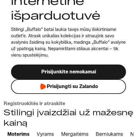
internetinė
išparduotuvė
Stilingi „Buffalo“ batai laukia tavęs mūsų išskirtiniame
outlet'e. Atrask unikalias kolekcijas ir atnaujink savo
avalynės žaidimą su kokybiška, madinga „Buffalo“ avalyne
už ypatingą kainą. Nepamirštami stiliaus akcentai – tik
vienu spustelėjimu.
Prisijunkite nemokamai
Prisijungti su Zalando
Registruokitės ir atraskite
Stilingi įvaizdžiai už mažesnę
kainą
Moterims
Vyrams
Mergaitėms
Berniukams
Na