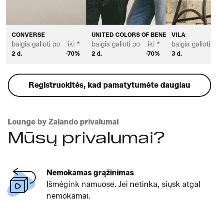
CONVERSE
UNITED COLORS OF BENETTON
VILA
baigia galioti po
iki *
baigia galioti po
iki *
baigia galioti p
2 d.
-70%
2 d.
-70%
3 d.
Registruokitės, kad pamatytumėte daugiau
Lounge by Zalando privalumai
Mūsų privalumai?
Nemokamas grąžinimas
Išmėgink namuose. Jei netinka, siųsk atgal
nemokamai.