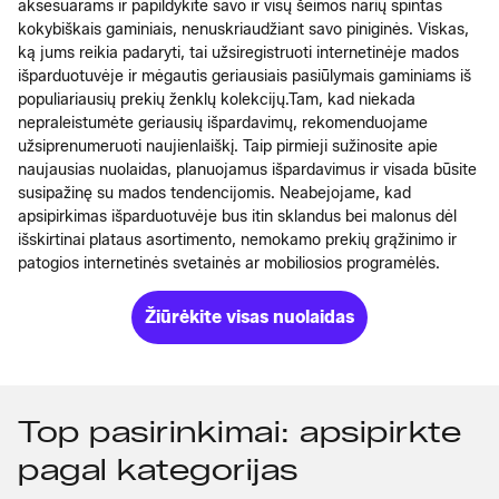
aksesuarams ir papildykite savo ir visų šeimos narių spintas
kokybiškais gaminiais, nenuskriaudžiant savo piniginės. Viskas,
ką jums reikia padaryti, tai užsiregistruoti internetinėje mados
išparduotuvėje ir mėgautis geriausiais pasiūlymais gaminiams iš
populiariausių prekių ženklų kolekcijų.
Tam, kad niekada
nepraleistumėte geriausių išpardavimų, rekomenduojame
užsiprenumeruoti naujienlaiškį. Taip pirmieji sužinosite apie
naujausias nuolaidas, planuojamus išpardavimus ir visada būsite
susipažinę su mados tendencijomis. Neabejojame, kad
apsipirkimas išparduotuvėje bus itin sklandus bei malonus dėl
išskirtinai plataus asortimento, nemokamo prekių grąžinimo ir
patogios internetinės svetainės ar mobiliosios programėlės.
Žiūrėkite visas nuolaidas
Top pasirinkimai: apsipirkte
pagal kategorijas