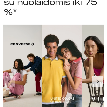
su nuolaidomis iki 75
%*
Ankstesnis
Toliau