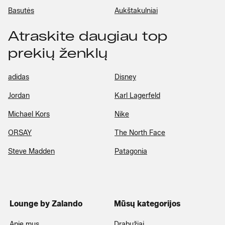
Basutės
Aukštakulniai
Atraskite daugiau top
prekių ženklų
adidas
Disney
Jordan
Karl Lagerfeld
Michael Kors
Nike
ORSAY
The North Face
Steve Madden
Patagonia
Lounge by Zalando
Mūsų kategorijos
Apie mus
Drabužiai