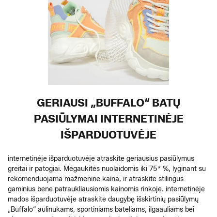
GERIAUSI „BUFFALO“ BATŲ
PASIŪLYMAI INTERNETINĖJE
IŠPARDUOTUVĖJE
internetinėje išparduotuvėje atraskite geriausius pasiūlymus
greitai ir patogiai. Mėgaukitės nuolaidomis iki 75* %, lyginant su
rekomenduojama mažmenine kaina, ir atraskite stilingus
gaminius bene patraukliausiomis kainomis rinkoje. internetinėje
mados išparduotuvėje atraskite daugybę išskirtinių pasiūlymų
„Buffalo“ aulinukams, sportiniams bateliams, ilgaauliams bei