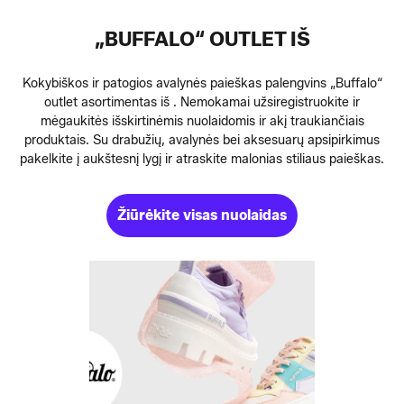
„BUFFALO“ OUTLET IŠ
Kokybiškos ir patogios avalynės paieškas palengvins „Buffalo“
outlet asortimentas iš . Nemokamai užsiregistruokite ir
mėgaukitės išskirtinėmis nuolaidomis ir akį traukiančiais
produktais. Su drabužių, avalynės bei aksesuarų apsipirkimus
pakelkite į aukštesnį lygį ir atraskite malonias stiliaus paieškas.
Žiūrėkite visas nuolaidas