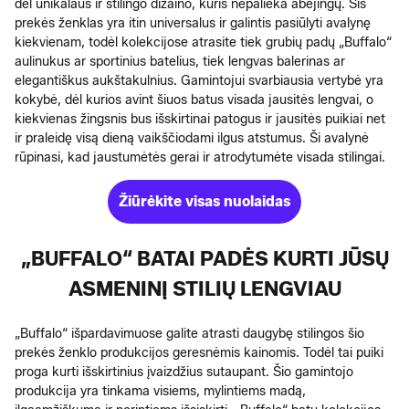
dėl unikalaus ir stilingo dizaino, kuris nepalieka abejingų. Šis
prekės ženklas yra itin universalus ir galintis pasiūlyti avalynę
kiekvienam, todėl kolekcijose atrasite tiek grubių padų „Buffalo“
aulinukus ar sportinius batelius, tiek lengvas balerinas ar
elegantiškus aukštakulnius. Gamintojui svarbiausia vertybė yra
kokybė, dėl kurios avint šiuos batus visada jausitės lengvai, o
kiekvienas žingsnis bus išskirtinai patogus ir jausitės puikiai net
ir praleidę visą dieną vaikščiodami ilgus atstumus. Ši avalynė
rūpinasi, kad jaustumėtės gerai ir atrodytumėte visada stilingai.
Žiūrėkite visas nuolaidas
„BUFFALO“ BATAI PADĖS KURTI JŪSŲ
ASMENINĮ STILIŲ LENGVIAU
„Buffalo“ išpardavimuose galite atrasti daugybę stilingos šio
prekės ženklo produkcijos geresnėmis kainomis. Todėl tai puiki
proga kurti išskirtinius įvaizdžius sutaupant. Šio gamintojo
produkcija yra tinkama visiems, mylintiems madą,