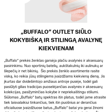
„BUFFALO“ OUTLET SIŪLO
KOKYBIŠKĄ IR STILINGĄ AVALYNĘ
KIEKVIENAM
„Buffalo“ prekės ženklas garsėja plačiu avalynės ir aksesuarų
pasirinkimu. Nuo sportinių batelių, aukštakulnių iki aulinukų ar
šlepečių ir net bikinių. Šio prekės ženklo asortimente rasite
viską, ko reikia jūsų stilingiems įvaizdžiams kiekvieną dieną. Jis
įkurtas dar dvidešimtojo amžiaus antroje pusėje, todėl gali
pasiūlyti gilias tradicijas puoselėjančias avalynės ir aksesuarų
kolekcijas, pasižyminčias kokybe ir nepriekaištingu stiliumi.
Siūlomas „Buffalo“ batų spektras itin platus, todėl jame atrasite
tiek laisvalaikiui tinkančius, tiek itin puošnius ar derančius
oficialiuose įvaizdžiuose batus.
„Buffalo“ batai yra gerai žinomi