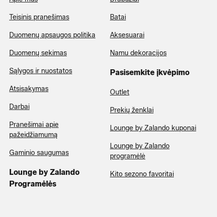
Teisinis pranešimas
Batai
Duomenų apsaugos politika
Aksesuarai
Duomenų sekimas
Namu dekoracijos
Sąlygos ir nuostatos
Pasisemkite įkvėpimo
Atsisakymas
Outlet
Darbai
Prekių ženklai
Pranešimai apie
Lounge by Zalando kuponai
pažeidžiamumą
Lounge by Zalando
Gaminio saugumas
programėlė
Lounge by Zalando
Kito sezono favoritai
Programėlės