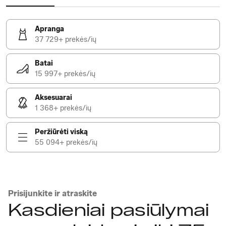
Apranga
37 729+ prekės/ių
Batai
15 997+ prekės/ių
Aksesuarai
1 368+ prekės/ių
Peržiūrėti viską
55 094+ prekės/ių
Prisijunkite ir atraskite
Kasdieniai pasiūlymai