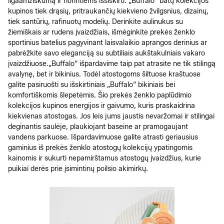
ilgaamžiškumą ir norintiems išsiskirti. „Buffalo“ batų kolekcijos
kupinos tiek drąsių, pritraukančių kiekvieno žvilgsnius, dizainų,
tiek santūrių, rafinuotų modelių. Derinkite aulinukus su
žiemiškais ar rudens įvaizdžiais, išmėginkite prekės ženklo
sportinius batelius pagyvinant laisvalaikio aprangos derinius ar
pabrėžkite savo eleganciją su subtiliais aukštakulniais vakaro
įvaizdžiuose.
„Buffalo“ išpardavime taip pat atrasite ne tik stilingą
avalynę, bet ir bikinius. Todėl atostogoms šiltuose kraštuose
galite pasiruošti su išskirtiniais „Buffalo“ bikiniais bei
komfortiškomis šlepetėmis. Šio prekės ženklo paplūdimio
kolekcijos kupinos energijos ir gaivumo, kuris praskaidrina
kiekvienas atostogas. Jos leis jums jaustis nevaržomai ir stilingai
deginantis saulėje, plaukiojant baseine ar pramogaujant
vandens parkuose. Išpardavimuose galite atrasti geriausius
gaminius iš prekės ženklo atostogų kolekcijų ypatingomis
kainomis ir sukurti nepamirštamus atostogų įvaizdžius, kurie
puikiai derės prie įsimintinų poilsio akimirkų.