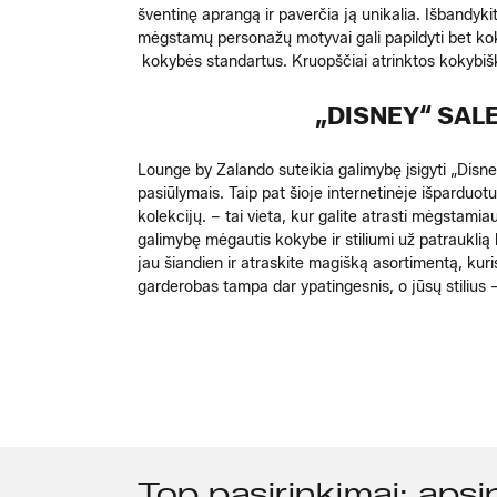
šventinę aprangą ir paverčia ją unikalia. Išbandykit
mėgstamų personažų motyvai gali papildyti bet koki
kokybės standartus. Kruopščiai atrinktos kokybišk
„DISNEY“ SAL
Lounge by Zalando suteikia galimybę įsigyti „Disn
pasiūlymais. Taip pat šioje internetinėje išparduot
kolekcijų. – tai vieta, kur galite atrasti mėgsta
galimybę mėgautis kokybe ir stiliumi už patrauklią
jau šiandien ir atraskite magišką asortimentą, kuris
garderobas tampa dar ypatingesnis, o jūsų stilius –
Top pasirinkimai: apsi