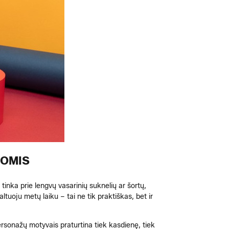
GOMIS
 tinka prie lengvų vasarinių suknelių ar šortų,
altuoju metų laiku – tai ne tik praktiškas, bet ir
 personažų motyvais praturtina tiek kasdienę, tiek