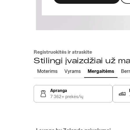
Registruokitės ir atraskite
Stilingi įvaizdžiai už 
Moterims
Vyrams
Mergaitėms
Ber
Apranga
7 362+ prekės/ių