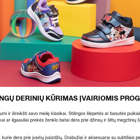
INGŲ DERINIŲ KŪRIMAS ĮVAIRIOMIS PRO
mi ir išreikšti savo meilę klasikai. Stilingos šlepetės ar basutės puikiai
ai ar ilgaauliai prekės ženklo batai dera prie džinsų ir šiltų megztinių š
 kurie dera prie įvairių įvaizdžių. Drabužiai ir aksesuarai su subtiliais