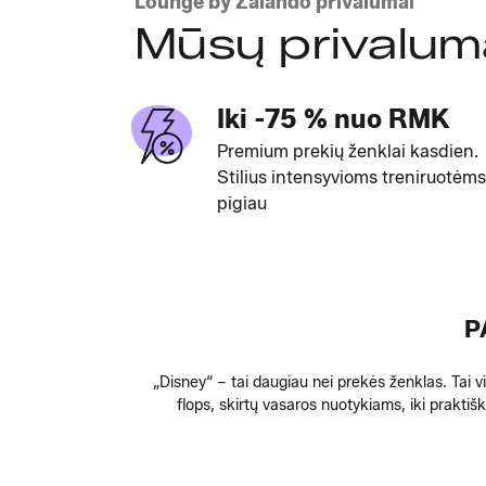
Lounge by Zalando privalumai
Mūsų privalum
Iki -75 % nuo RMK
Premium prekių ženklai kasdien.
Stilius intensyvioms treniruotėms
pigiau
P
„Disney“ – tai daugiau nei prekės ženklas. Tai vis
flops, skirtų vasaros nuotykiams, iki praktiš