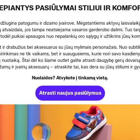
EPIANTYS PASIŪLYMAI STILIUI IR KOMFO
s džiugina patogumu ir dizaino įvairove. Mėgstantiems aktyvų laisvalaikį
ų atvaizdais, jos tampa neatsiejama vasaros garderobo dalimi. Tuo tarp
 todėl puikiai apsaugos nuo nepalankių oro sąlygų ir užtikrins jūsų kom
et ir drabužius bei aksesuarus su jūsų mylimais personažais. Nuo subtili
irinkimas ne tik vaikams, bet ir suaugusiems, kurie nori savo kasdieny
lią nuotaiką. Štai dėl ko šiame outlet galite atrasti daugybę gerų dov
ižamų ir įvairių aksesuarų – atraskite tai, kas dera su jūsų stiliumi ir 
Nuolaidos? Atvykote į tinkamą vietą.
Atrasti naujus pasiūlymus