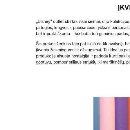
ĮKV
„Disney“ outlet skirtas visai šeimai, o jo kolekcijo
patogios, lengvos ir puošiančios ryškiais personaž
bet ir praktiškumu – šie batai turi guminius padus,
Šis prekės ženklas taip pat siūlo ne tik avalynę, b
įkvepia žaismingumui ir džiaugsmui. Tai idealus pas
produkcija alsuoja nostalgija ir padeda kurti paki
gobtuvu, bomber stiliaus striukių iki marškinėlių, p