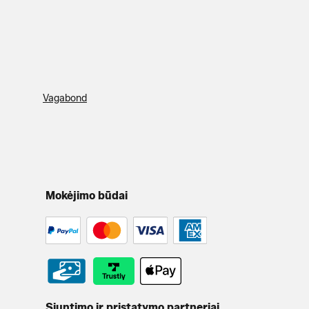
Vagabond
Mokėjimo būdai
Siuntimo ir pristatymo partneriai