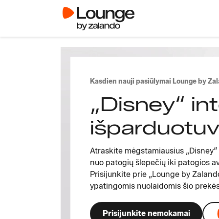
Kasdien nauji pasiūlymai Lounge by Za
„Disney“ in
išparduotu
Atraskite mėgstamiausius „Disney“
nuo patogių šlepečių iki patogios a
Prisijunkite prie „Lounge by Zaland
ypatingomis nuolaidomis šio prekės
Prisijunkite nemokamai