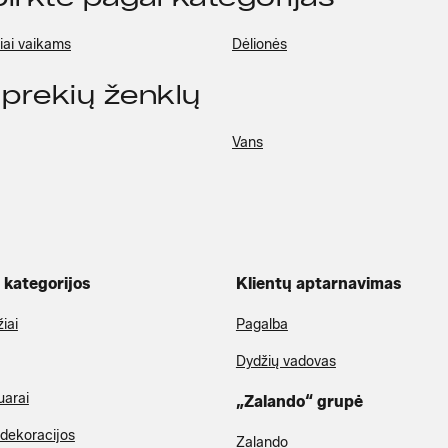
iai vaikams
Dėlionės
 prekių ženklų
Vans
kategorijos
Klientų aptarnavimas
iai
Pagalba
Dydžių vadovas
uarai
„Zalando“ grupė
dekoracijos
Zalando