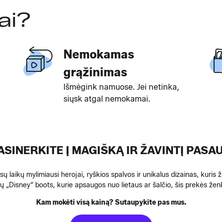
ai?
Nemokamas
grąžinimas
Išmėgink namuose. Jei netinka,
siųsk atgal nemokamai.
ASINERKITE Į MAGIŠKĄ IR ŽAVINTĮ PASAU
ų laikų mylimiausi herojai, ryškios spalvos ir unikalus dizainas, kuris ž
kų „Disney“ boots, kurie apsaugos nuo lietaus ar šalčio, šis prekės ženk
Kam mokėti visą kainą? Sutaupykite pas mus.