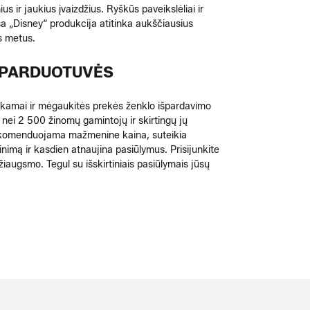
s ir jaukius įvaizdžius. Ryškūs paveikslėliai ir
sa „Disney“ produkcija atitinka aukščiausius
s metus.
S PARDUOTUVĖS
mokamai ir mėgaukitės prekės ženklo išpardavimo
u nei 2 500 žinomų gamintojų ir skirtingų jų
u rekomenduojama mažmenine kaina, suteikia
nimą ir kasdien atnaujina pasiūlymus. Prisijunkite
džiaugsmo. Tegul su išskirtiniais pasiūlymais jūsų