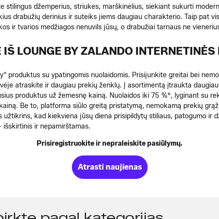
e stilingus džemperius, striukes, marškinėlius, siekiant sukurti moderniu
us drabužių derinius ir suteiks jiems daugiau charakterio. Taip pat vi
os ir tvarios medžiagos nenuvils jūsų, o drabužiai tarnaus ne vieneriu
E IŠ LOUNGE BY ZALANDO INTERNETINĖ
ey“ produktus su ypatingomis nuolaidomis. Prisijunkite greitai bei ne
uvėje atraskite ir daugiau prekių ženklų. Į asortimentą įtraukta daugia
miausius produktus už žemesnę kainą. Nuolaidos iki 75 %*, lyginant s
 kainą. Be to, platforma siūlo greitą pristatymą, nemokamą prekių grąži
 užtikrins, kad kiekviena jūsų diena prisipildytų stiliaus, patogumo ir 
 išskirtinis ir nepamirštamas.
Prisiregistruokite ir nepraleiskite pasiūlymų.
Atrasti naujienas
pirkte pagal kategorijas