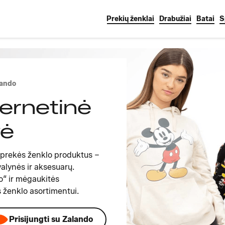
Prekių ženklai
Drabužiai
Batai
S
lando
ternetinė
vė
 prekės ženklo produktus –
valynės ir aksesuarų.
o“ ir mėgaukitės
 ženklo asortimentui.
Prisijungti su Zalando