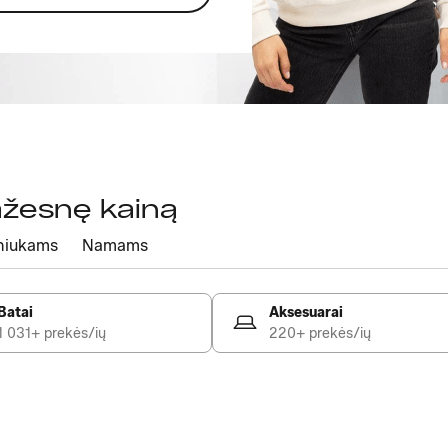
mažesnę kainą
niukams
Namams
Batai
Aksesuarai
1 031+ prekės/ių
220+ prekės/ių