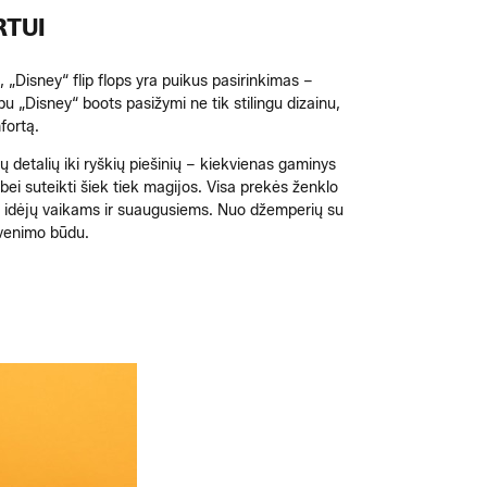
RTUI
, „Disney“ flip flops yra puikus pasirinkimas –
u „Disney“ boots pasižymi ne tik stilingu dizainu,
fortą.
ų detalių iki ryškių piešinių – kiekvienas gaminys
bei suteikti šiek tiek magijos. Visa prekės ženklo
anų idėjų vaikams ir suaugusiems. Nuo džemperių su
gyvenimo būdu.