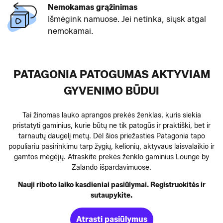
Nemokamas grąžinimas
Išmėgink namuose. Jei netinka, siųsk atgal
nemokamai.
PATAGONIA PATOGUMAS AKTYVIAM
GYVENIMO BŪDUI
Tai žinomas lauko aprangos prekės ženklas, kuris siekia
pristatyti gaminius, kurie būtų ne tik patogūs ir praktiški, bet ir
tarnautų daugelį metų. Dėl šios priežasties Patagonia tapo
populiariu pasirinkimu tarp žygių, kelionių, aktyvaus laisvalaikio ir
gamtos mėgėjų. Atraskite prekės ženklo gaminius Lounge by
Zalando išpardavimuose.
Nauji riboto laiko kasdieniai pasiūlymai. Registruokitės ir
sutaupykite.
Atrasti pasiūlymus