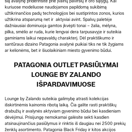
šią avalynę priderinsite prie įvairių paviršių ir oro sąlygų. Kai
kuriuose modeliuose naudojamos papildomą sukibimą
užtikrinančios padų technologijos bei sustiprintos zonos, kurios
užtikrina atsparumą net ir aktyviai avint. Spalvų paletėje
dažniausiai dominuoja gamtos įkvėpti tonai – žalia, mėlyna,
pilka, smėlio ar ruda, kurie lengvai dera tarpusavyje ir suteikia
gaminiams laikui nepavaldų charakterį. Dėl praktiškumo ir
santūraus dizaino Patagonia avalynė puikiai tiks ne tik žygiams
ar kelionėms, bet ir šiuolaikiniam miesto gyvenimo būdui.
PATAGONIA OUTLET PASIŪLYMAI
LOUNGE BY ZALANDO
IŠPARDAVIMUOSE
Lounge by Zalando suteikia galimybę atrasti kolekcijas
išskirtinėmis kainomis ribotą laiką. Čia galite rasti praktiškų
drabužių ir avalynės aktyviam gyvenimo būdui bei kasdieniam
dėvėjimui. Prisijungę nemokamai galėsite sekti kasdien
atsinaujinančius pasiūlymus ir rinktis iš daugiau nei 2500 prekių
ženklų asortimento. Patagonia Black Friday ir kitos akcijos