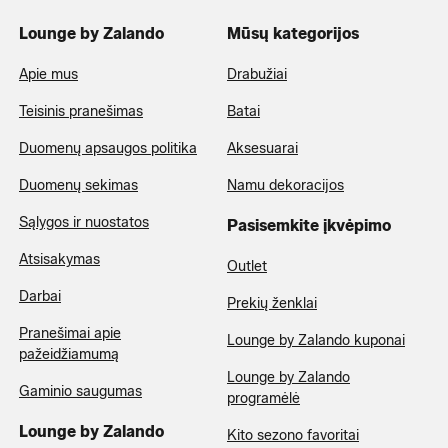
Lounge by Zalando
Mūsų kategorijos
Apie mus
Drabužiai
Teisinis pranešimas
Batai
Duomenų apsaugos politika
Aksesuarai
Duomenų sekimas
Namu dekoracijos
Sąlygos ir nuostatos
Pasisemkite įkvėpimo
Atsisakymas
Outlet
Darbai
Prekių ženklai
Pranešimai apie
Lounge by Zalando kuponai
pažeidžiamumą
Lounge by Zalando
Gaminio saugumas
programėlė
Lounge by Zalando
Kito sezono favoritai