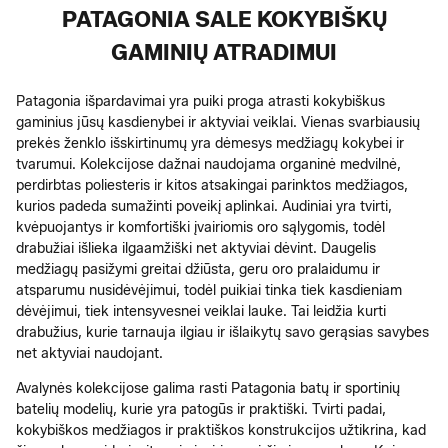
PATAGONIA SALE KOKYBIŠKŲ
GAMINIŲ ATRADIMUI
Patagonia išpardavimai yra puiki proga atrasti kokybiškus
gaminius jūsų kasdienybei ir aktyviai veiklai. Vienas svarbiausių
prekės ženklo išskirtinumų yra dėmesys medžiagų kokybei ir
tvarumui. Kolekcijose dažnai naudojama organinė medvilnė,
perdirbtas poliesteris ir kitos atsakingai parinktos medžiagos,
kurios padeda sumažinti poveikį aplinkai. Audiniai yra tvirti,
kvėpuojantys ir komfortiški įvairiomis oro sąlygomis, todėl
drabužiai išlieka ilgaamžiški net aktyviai dėvint. Daugelis
medžiagų pasižymi greitai džiūsta, geru oro pralaidumu ir
atsparumu nusidėvėjimui, todėl puikiai tinka tiek kasdieniam
dėvėjimui, tiek intensyvesnei veiklai lauke. Tai leidžia kurti
drabužius, kurie tarnauja ilgiau ir išlaikytų savo gerąsias savybes
net aktyviai naudojant.
Avalynės kolekcijose galima rasti Patagonia batų ir sportinių
batelių modelių, kurie yra patogūs ir praktiški. Tvirti padai,
kokybiškos medžiagos ir praktiškos konstrukcijos užtikrina, kad