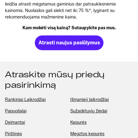
leidžia atrasti mėgstamus gaminius dar patrauklesnėmis
kainomis. Nuolaidos gali siekti net iki 75 %*, lyginant su
rekomenduojama mažmenine kaina.
Kam mokėti visą kainą? Sutaupykite pas mus.
Atrasti naujus pasiūlymus
Atraskite mūsų priedų
pasirinkimą
Rankiniai Laikrodžiai
Išmanieji laikrodžiai
Papuošalai
Sužadėtuvių žiedai
Deimantai
Kepurės
Pirštinės
Megztos kepurės