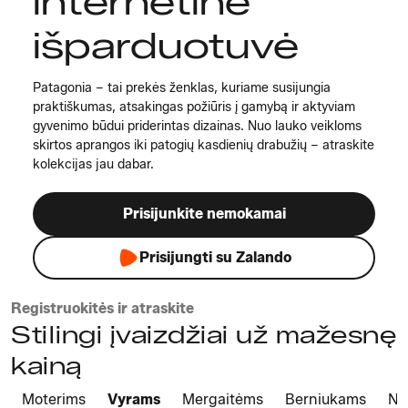
internetinė
išparduotuvė
Patagonia – tai prekės ženklas, kuriame susijungia
praktiškumas, atsakingas požiūris į gamybą ir aktyviam
gyvenimo būdui priderintas dizainas. Nuo lauko veikloms
skirtos aprangos iki patogių kasdienių drabužių – atraskite
kolekcijas jau dabar.
Prisijunkite nemokamai
Prisijungti su Zalando
Registruokitės ir atraskite
Stilingi įvaizdžiai už mažesnę
kainą
Moterims
Vyrams
Mergaitėms
Berniukams
Na