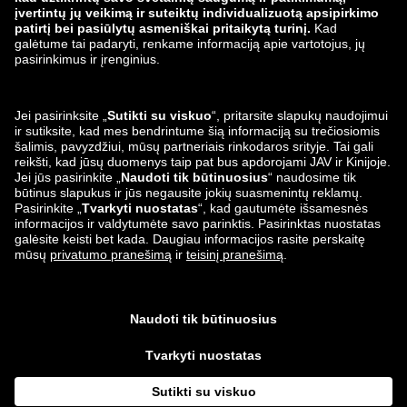
zalando-lounge.ro
zalando-lounge.hr
zalando-lounge.si
zalando-lounge.hu
zalando-lounge.lu
zalando-lounge.ee
zalando-lounge.lv
zalando-lounge.no
Mus taip pat
rasite
Facebook
Instagram
*susijęs su gamintojo
rekomenduojama mažmenine kaina
.