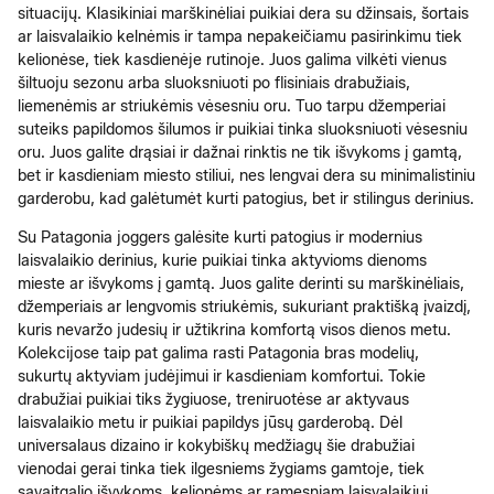
situacijų. Klasikiniai marškinėliai puikiai dera su džinsais, šortais
ar laisvalaikio kelnėmis ir tampa nepakeičiamu pasirinkimu tiek
kelionėse, tiek kasdienėje rutinoje. Juos galima vilkėti vienus
šiltuoju sezonu arba sluoksniuoti po flisiniais drabužiais,
liemenėmis ar striukėmis vėsesniu oru. Tuo tarpu džemperiai
suteiks papildomos šilumos ir puikiai tinka sluoksniuoti vėsesniu
oru. Juos galite drąsiai ir dažnai rinktis ne tik išvykoms į gamtą,
bet ir kasdieniam miesto stiliui, nes lengvai dera su minimalistiniu
garderobu, kad galėtumėt kurti patogius, bet ir stilingus derinius.
Su Patagonia joggers galėsite kurti patogius ir modernius
laisvalaikio derinius, kurie puikiai tinka aktyvioms dienoms
mieste ar išvykoms į gamtą. Juos galite derinti su marškinėliais,
džemperiais ar lengvomis striukėmis, sukuriant praktišką įvaizdį,
kuris nevaržo judesių ir užtikrina komfortą visos dienos metu.
Kolekcijose taip pat galima rasti Patagonia bras modelių,
sukurtų aktyviam judėjimui ir kasdieniam komfortui. Tokie
drabužiai puikiai tiks žygiuose, treniruotėse ar aktyvaus
laisvalaikio metu ir puikiai papildys jūsų garderobą. Dėl
universalaus dizaino ir kokybiškų medžiagų šie drabužiai
vienodai gerai tinka tiek ilgesniems žygiams gamtoje, tiek
savaitgalio išvykoms, kelionėms ar ramesniam laisvalaikiui