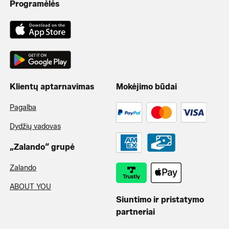
Programėlės
Klientų aptarnavimas
Mokėjimo būdai
Pagalba
Dydžių vadovas
„Zalando“ grupė
Zalando
ABOUT YOU
Siuntimo ir pristatymo
partneriai