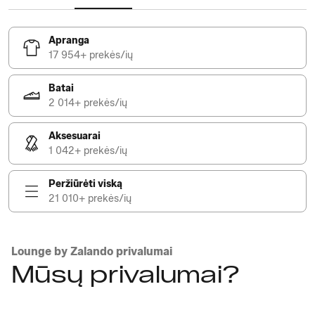
Apranga
17 954+ prekės/ių
Batai
2 014+ prekės/ių
Aksesuarai
1 042+ prekės/ių
Peržiūrėti viską
21 010+ prekės/ių
Lounge by Zalando privalumai
Mūsų privalumai?