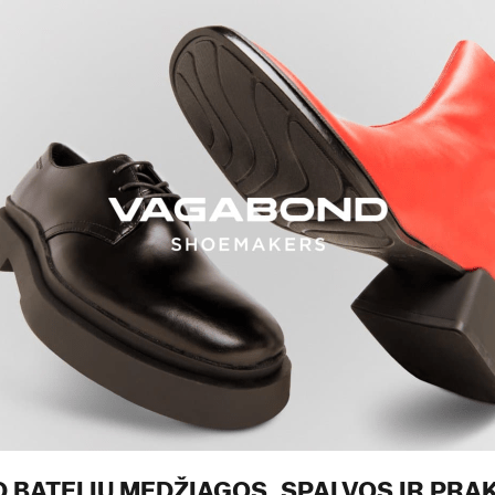
 BATELIŲ MEDŽIAGOS, SPALVOS IR PRA