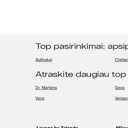
Top pasirinkimai: apsi
Aulinukai
Chelse
Atraskite daugiau top
Dr. Martens
Geox
Vans
Versac