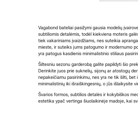
Vagabond bateliai pasižymi gausia modelių įvairove, 
subtiliomis detalėmis, todėl kiekviena moteris galės
tiek vakariniams įvaizdžiams, nes suteikia aprang
mieste, ir suteiks jums patogumo ir modernumo pojūtį
yra patogus kasdienis minimalistinio stiliaus pasiri
Šiltesniu sezonu garderobą galite papildyti šio prek
Derinkite juos prie suknelių, sijonų ar atostogų der
nepakeičiamu pasirinkimu, nes yra ne tik šilti, bet 
minimalistinių iki išraiškingesnių, o jūs išlaikysite vie
Švarios formos, subtilios detalės ir kokybiškos me
estetika ypač vertinga šiuolaikinėje madoje, kai sv