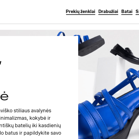
Prekių ženklai
Drabužiai
Batai
S
“
vė
iško stiliaus avalynės
inimalizmas, kokybė ir
tiškų batelių iki kasdienių
o batus ir papildykite savo