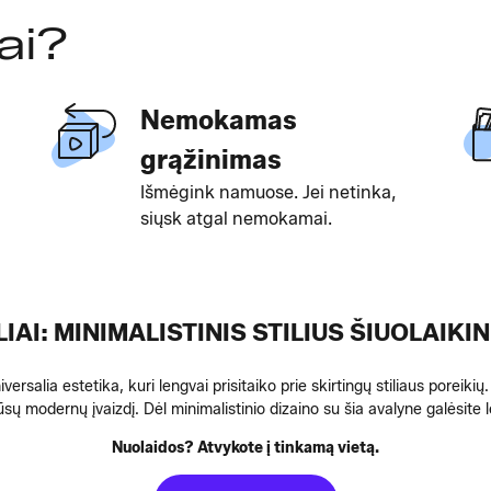
ai?
Nemokamas
grąžinimas
Išmėgink namuose. Jei netinka,
siųsk atgal nemokamai.
AI: MINIMALISTINIS STILIUS ŠIUOLAIK
ersalia estetika, kuri lengvai prisitaiko prie skirtingų stiliaus poreiki
sų modernų įvaizdį. Dėl minimalistinio dizaino su šia avalyne galėsite le
Nuolaidos? Atvykote į tinkamą vietą.