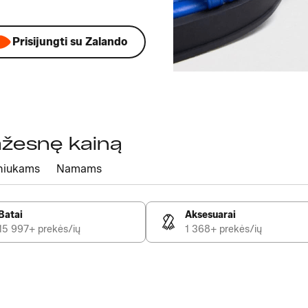
Prisijungti su Zalando
mažesnę kainą
niukams
Namams
Batai
Aksesuarai
15 997+ prekės/ių
1 368+ prekės/ių