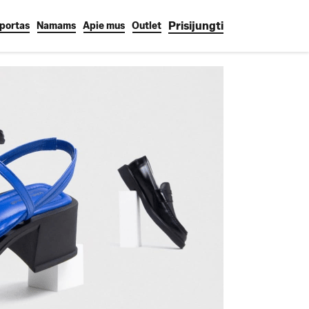
Prisijungti
portas
Namams
Apie mus
Outlet