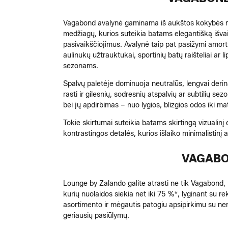
Vagabond avalynė gaminama iš aukštos kokybės medž
medžiagų, kurios suteikia batams elegantišką išvaiz
pasivaikščiojimus. Avalynė taip pat pasižymi amorti
aulinukų užtrauktukai, sportinių batų raišteliai ar 
sezonams.
Spalvų paletėje dominuoja neutralūs, lengvai derina
rasti ir gilesnių, sodresnių atspalvių ar subtilių se
bei jų apdirbimas – nuo lygios, blizgios odos iki m
Tokie skirtumai suteikia batams skirtingą vizualinį
kontrastingos detalės, kurios išlaiko minimalistinį a
VAGABO
Lounge by Zalando galite atrasti ne tik Vagabond, b
kurių nuolaidos siekia net iki 75 %*, lyginant su
asortimento ir mėgautis patogiu apsipirkimu su ne
geriausių pasiūlymų.