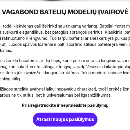
VAGABOND BATELIŲ MODELIŲ ĮVAIROVĖ
todėl kiekvienas gali išsirinkti sau tinkamą variantą. Bateliai moterims 
 susikurti elegantiškus, bet patogius aprangos derinius. Klasikiniai bate
ai rafinuotumo ir lengvumo. Tuo tarpu loaferiai ar sneakers yra puiku
. Juodos spalvos loaferiai ir balti sportinio stiliaus bateliai yra vieni 
nkimas.
ės ženklo basutėmis ar flip flops, kurie puikiai dera su lengvais vasarin
inių, kad sukurtumėte stilingą ir lengvą įvaizdį. Vėsesniu laikotarpiu V
ir suteiks jūsų įvaizdžiui daugiau struktūros. Tokia modelių įvairovė lei
ntisą stilių.
džiagos suteikia avalynei laikui nepavaldų charakterį, todėl prekės že
arbus ne tik stilius, bet ir universalumas bei ilgaamžiškumas.
Prisiregistruokite ir nepraleiskite pasiūlymų.
Atrasti naujus pasiūlymus