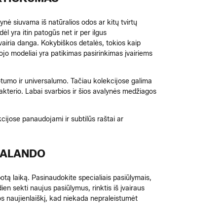
ė siuvama iš natūralios odos ar kitų tvirtų
l yra itin patogūs net ir per ilgus
įvairia danga. Kokybiškos detalės, tokios kaip
tojo modeliai yra patikimas pasirinkimas įvairiems
uotumo ir universalumo. Tačiau kolekcijose galima
harakterio. Labai svarbios ir šios avalynės medžiagos
kcijose panaudojami ir subtilūs raštai ar
ZALANDO
botą laiką. Pasinaudokite specialiais pasiūlymais,
n sekti naujus pasiūlymus, rinktis iš įvairaus
s naujienlaiškį, kad niekada nepraleistumėt