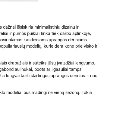
dažnai išsiskiria minimalistiniu dizainu ir
liai ir pumps puikiai tinka tiek darbo aplinkoje,
s pasirinkimas kasdieniams aprangos deriniams
populiariausių modelių, kurie dera kone prie visko ir
iais drabužiais ir suteiks jūsų įvaizdžiui lengvumo.
agabond aulinukai, boots ar ilgaauliai tampa
džia lengvai kurti skirtingus aprangos derinius – nuo
nklo modeliai bus madingi ne vieną sezoną. Tokia