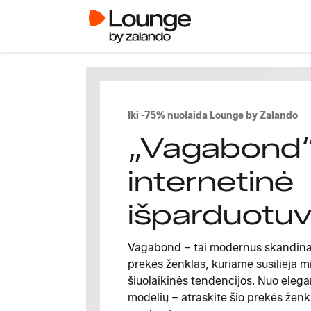
Iki -75% nuolaida Lounge by Zalando
„Vagabond
internetinė
išparduotu
Vagabond – tai modernus skandinav
prekės ženklas, kuriame susilieja m
šiuolaikinės tendencijos. Nuo elegan
modelių – atraskite šio prekės ženkl