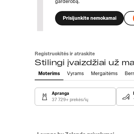
garderobą.
Prisijunkite nemokamai
Registruokitės ir atraskite
Stilingi įvaizdžiai už 
Moterims
Vyrams
Mergaitėms
Ber
Apranga
37 729+ prekės/ių