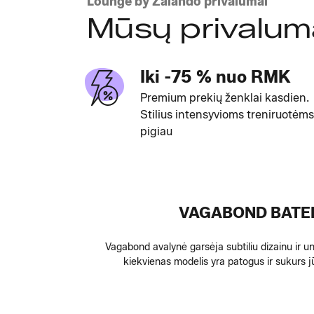
Lounge by Zalando privalumai
Mūsų privalum
Iki -75 % nuo RMK
Premium prekių ženklai kasdien.
Stilius intensyvioms treniruotėms
pigiau
VAGABOND BATELI
Vagabond avalynė garsėja subtiliu dizainu ir univ
kiekvienas modelis yra patogus ir sukurs jū