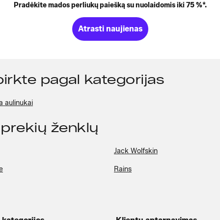
Pradėkite mados perliukų paiešką su nuolaidomis iki 75 %*.
Atrasti naujienas
pirkte pagal kategorijas
a aulinukai
 prekių ženklų
Jack Wolfskin
e
Rains