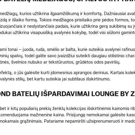
iagų, kurios užtikrina ilgaamžiškumą ir komfortą. Dažniausiai avalyn
dą ir išlaiko formą. Tokios medžiagos prisitaiko prie pėdos formos, todė
zuojančiais ir neslystančiais padais, kurie užtikrina gerą sukibimą su 
lipdukai užtikrina visapusišką avalynės kokybę, todėl visi siūlomi gamin
mi tonai – juoda, ruda, smėlio ar balta, kurie suteikia avalynei rafin
zoninių spalvų, todėl galite savo įvaizdžiui suteikti daugiau stilistinio c
atinės, švelnios nubuko ar tekstūruotos, grūdėtos odos paviršių.
 efektą, o jūs galėsite kurti įdomesnius aprangos derinius. Kartais kole
valynės stilių, bet kartu suteikia jai subtilaus išskirtinumo.
ND BATELIŲ IŠPARDAVIMAI LOUNGE BY 
et ir kitų populiarių prekių ženklų kolekcijas išskirtinėmis kainomis ri
 rekomenduojama mažmenine kaina. Prisijungę nemokamai galėsite kasdie
mokamais grąžinimais. Patariame nepamiršti užsiprenumeruoti ir mado