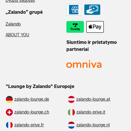
Dydžių vadovas
„Zalando“ grupė
Zalando
ABOUT YOU
Siuntimo ir pristatymo
partneriai
"Lounge by Zalando" Europoje
zalando-lounge.de
zalando-lounge.at
zalando-lounge.ch
zalando-prive.it
zalando-prive.fr
zalando-lounge.nl