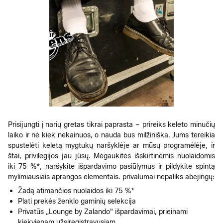
Prisijungti į narių gretas tikrai paprasta – prireiks keleto minučių
laiko ir nė kiek nekainuos, o nauda bus milžiniška. Jums tereikia
spustelėti keletą mygtukų naršyklėje ar mūsų programėlėje, ir
štai, privilegijos jau jūsų. Mėgaukitės išskirtinėmis nuolaidomis
iki 75 %*, naršykite išpardavimo pasiūlymus ir pildykite spintą
mylimiausiais aprangos elementais. privalumai nepaliks abejingų:
Žadą atimančios nuolaidos iki 75 %*
Plati prekės ženklo gaminių selekcija
Privatūs „Lounge by Zalando" išpardavimai, prieinami
kiekvienam užsiregistravusiam