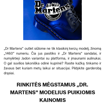
„Dr Martens" outlet siūlome ne tik klasikinį kerzų modelį, žinomą
„1460” numeriu. Čia jus pasitiks ir „Dr Martens" sandalai, ir
numylėtieji Jadon variantai su platforma, ir įmaunami aulinukai.
O gal suvilios lakoniška odinė kuprinė? Rasite kažką tinkamo ir
žavaus bet kuriam metų laikui ar situacijai. Pildykite garderobą
drąsiai.
RINKITĖS MĖGSTAMUS „DR.
MARTENS" MODELIUS PUIKIOMIS
KAINOMIS