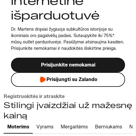
internetinė
išparduotuvė
Dr. Martens drąsiai žygiuoja subkultūros istorijoje su
ikoniniais oro pagalvėlių padais. Sutaupykite iki 75%*
mūsų outlet parduotuvėje. Pasiūlymai atsinaujina kasdien.
Prisijunkite nemokamai ir naudokitės išskirtine prieiga.
Prisijunkite nemokamai
Prisijungti su Zalando
Registruokitės ir atraskite
Stilingi įvaizdžiai už mažesnę
kainą
Moterims
Vyrams
Mergaitėms
Berniukams
Na