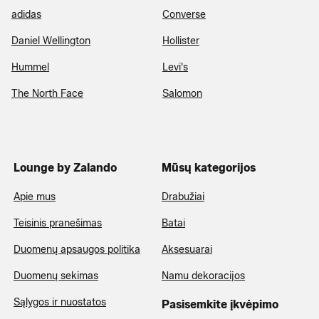
adidas
Converse
Daniel Wellington
Hollister
Hummel
Levi's
The North Face
Salomon
Lounge by Zalando
Mūsų kategorijos
Apie mus
Drabužiai
Teisinis pranešimas
Batai
Duomenų apsaugos politika
Aksesuarai
Duomenų sekimas
Namu dekoracijos
Sąlygos ir nuostatos
Pasisemkite įkvėpimo