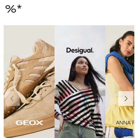
%*
Ankstesnis
Toliau