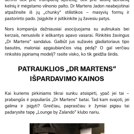
kelnių ir mėgstamo vilnonio palto. Dr Martens Jadon neabejotinai
atpažinsite iš jų „chunky“ stilistikos – masyvių formų ir
pastorinto pado. Įsigykite ir įsitikinkite jų žavesiu patys.
Nors kompanija dažniausiai asocijuojama su aulinukais bei
kerzais, nenusivils ir ieškantys apavo vasarai. Rinkitės žavingus
„Dr Martens“ sandalus. Galbūt jus sužavės gladiatoriaus tipo
basutės, maloniai apgaubiančios visą pėdą? O gal verčiau
rinksitės įspiriamą modelį? rasite visko, ko tik geidžia širdis.
PATRAUKLIOS „DR MARTENS“
IŠPARDAVIMO KAINOS
Kai kuriems pirkiniams tikrai sunku atsispirti, ypač jei tai –
prabangūs ir populiarūs „Dr Martens“ batai. Tad kam svajoti, jei
galima ir įsigyti? Greičiau, paprasčiau ir žymiai pigiau tai
padarysite tapę „Lounge by Zalando” klubo nariu.