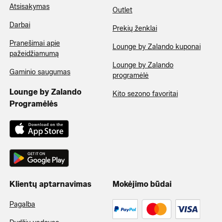
Atsisakymas
Outlet
Darbai
Prekių ženklai
Pranešimai apie
Lounge by Zalando kuponai
pažeidžiamumą
Lounge by Zalando
Gaminio saugumas
programėlė
Lounge by Zalando
Kito sezono favoritai
Programėlės
Klientų aptarnavimas
Mokėjimo būdai
Pagalba