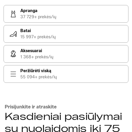
Apranga
37 729+ prekės/ių
Batai
15 997+ prekės/ių
Aksesuarai
1 368+ prekės/ių
Peržiūrėti viską
55 094+ prekės/ių
Prisijunkite ir atraskite
Kasdieniai pasiūlymai
su nuolaidomis iki 75