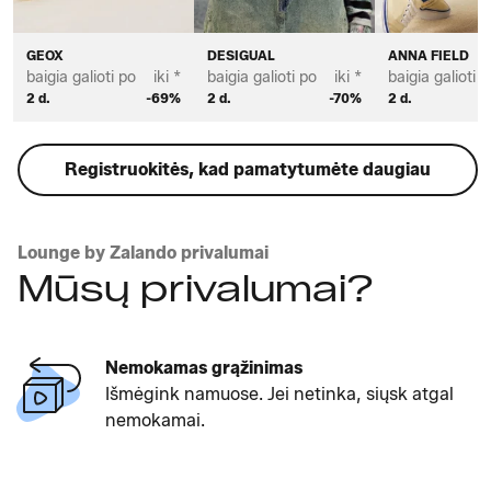
GEOX
DESIGUAL
ANNA FIELD
baigia galioti po
iki *
baigia galioti po
iki *
baigia galioti p
2 d.
-69%
2 d.
-70%
2 d.
Registruokitės, kad pamatytumėte daugiau
Lounge by Zalando privalumai
Mūsų privalumai?
Nemokamas grąžinimas
Išmėgink namuose. Jei netinka, siųsk atgal
nemokamai.