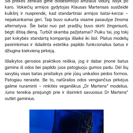
Šis prekės ženklas gimė dvidešimtojo amžiaus vidury, išsyk po
karo. Vokiečių armijos gydytojas Klausas Martensas susižeidė
kulkšnį ir nusprendė, kad standartiniai armijos batai-kerzai –
nepakankamai geri. Taip buvo sukurta visame pasaulyje žinoma
alternatyva. Šie batai nuo pat pradžių buvo skirti žingsniuoti,
bėgti ištisą dieną. Turbūt skamba pažįstamai? Puiku tai, jog tokį
pat kokybės standartą kompanija išlaikė iki šiol. Platus modelių
pasirinkimas ir išdailinta estetika papildo funkcionalius batus ir
džiugina kiekvieną pirkėją.
Išlaikytos gerosios praktikos reiškia, jog ir dabar įmonė batus
gamina iš odos bei papildo juos patogiuoju gumos padu. Dėl šių
savybių visas batas prisitaikys prie jūsų unikalios pėdos formos.
Patogiau nerasite. Be to, natūralios odos vengiančius pirkėjus
galime nuraminti – rinkitės veganiškus „Dr Martens“ modelius.
Jums tereikia prisijungti prie ir išsirinkti savuosius Dr Martens"
outlet gaminius.