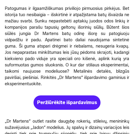
Patogumas ir ilgaamžiškumas priviliojo pirmuosius pirkėjus. Bet
istorija tuo nesibaigia – išskirtinė ir atpažįstama batų išvaizda ne
mažiau svarbi. Sunku nepastebėti aptakių juodos odos linkių ir
kompanijos parašu tapusių geltonų išorinių siūlių. Būtent šios
siūlės jungia Dr Martens batų odinę išorę su patogiuoju
vidpadžiu ir padu. Apatinei bato daliai naudojama sintetinė
guma. Ši guma atspari drėgmei ir riebalams, nesugeria kvapų.
Jos nepaprastas minkštumas leis jūsų pėdoms skrajoti, kadangi
kiekvieno pado viduje yra speciali oro kišenė, aplink kurią yra
suformuotas gumos sluoksnis. O kur dar stiliaus eksperimentai,
taikomi naujuose modeliuose? Metalinės detalės, blizgūs
paviršiai, piešiniai. Rinkitės „Dr Martens“ išpardavimo gaminius ir
eksperimentuokite.
Peržiūrėkite išpardavimus
„Dr Martens“ outlet rasite daugybę rokerių, stileivų, menininkų
sužavėjusius „Jadon“ modelius. Jų spalvų ir dizainų variacijos leis
derinti tiek prie trumpučių sijonėlių, tiek prie laisvų džinsinių