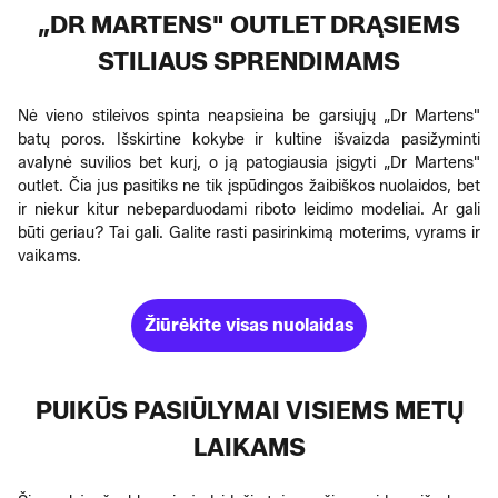
„DR MARTENS" OUTLET DRĄSIEMS
STILIAUS SPRENDIMAMS
Nė vieno stileivos spinta neapsieina be garsiųjų „Dr Martens"
batų poros. Išskirtine kokybe ir kultine išvaizda pasižyminti
avalynė suvilios bet kurį, o ją patogiausia įsigyti „Dr Martens"
outlet. Čia jus pasitiks ne tik įspūdingos žaibiškos nuolaidos, bet
ir niekur kitur nebeparduodami riboto leidimo modeliai. Ar gali
būti geriau? Tai gali. Galite rasti pasirinkimą moterims, vyrams ir
vaikams.
Žiūrėkite visas nuolaidas
PUIKŪS PASIŪLYMAI VISIEMS METŲ
LAIKAMS