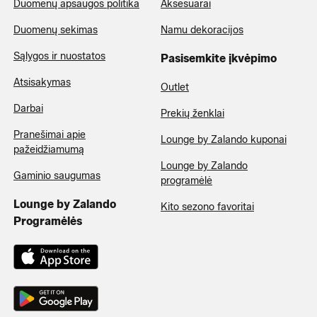
Duomenų apsaugos politika
Aksesuarai
Duomenų sekimas
Namu dekoracijos
Sąlygos ir nuostatos
Pasisemkite įkvėpimo
Atsisakymas
Outlet
Darbai
Prekių ženklai
Pranešimai apie
Lounge by Zalando kuponai
pažeidžiamumą
Lounge by Zalando
Gaminio saugumas
programėlė
Lounge by Zalando
Kito sezono favoritai
Programėlės