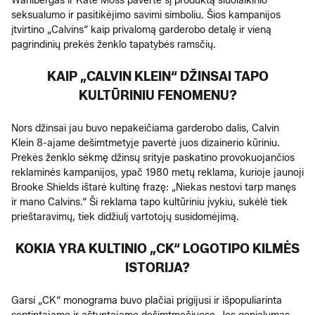
Wahlbergas ir Kate Moss pavertė šį produktą šiuolaikinio
seksualumo ir pasitikėjimo savimi simboliu. Šios kampanijos
įtvirtino „Calvins“ kaip privalomą garderobo detalę ir vieną
pagrindinių prekės ženklo tapatybės ramsčių.
KAIP „CALVIN KLEIN“ DŽINSAI TAPO
KULTŪRINIU FENOMENU?
Nors džinsai jau buvo nepakeičiama garderobo dalis, Calvin
Klein 8-ajame dešimtmetyje pavertė juos dizainerio kūriniu.
Prekės ženklo sėkmę džinsų srityje paskatino provokuojančios
reklaminės kampanijos, ypač 1980 metų reklama, kurioje jaunoji
Brooke Shields ištarė kultinę frazę: „Niekas nestovi tarp manęs
ir mano Calvins.“ Ši reklama tapo kultūriniu įvykiu, sukėlė tiek
prieštaravimų, tiek didžiulį vartotojų susidomėjimą.
KOKIA YRA KULTINIO „CK“ LOGOTIPO KILMĖS
ISTORIJA?
Garsi „CK“ monograma buvo plačiai prigijusi ir išpopuliarinta