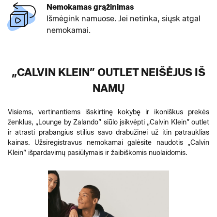
Nemokamas grąžinimas
Išmėgink namuose. Jei netinka, siųsk atgal
nemokamai.
„CALVIN KLEIN” OUTLET NEIŠĖJUS IŠ
NAMŲ
Visiems, vertinantiems išskirtinę kokybę ir ikoniškus prekės
ženklus, „Lounge by Zalando” siūlo įsikvėpti „Calvin Klein” outlet
ir atrasti prabangius stilius savo drabužinei už itin patrauklias
kainas. Užsiregistravus nemokamai galėsite naudotis „Calvin
Klein” išpardavimų pasiūlymais ir žaibiškomis nuolaidomis.