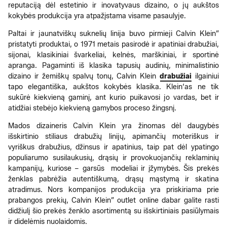
reputaciją dėl estetinio ir inovatyvaus dizaino, o jų aukštos
kokybės produkcija yra atpažįstama visame pasaulyje.
Paltai ir jaunatviškų suknelių linija buvo pirmieji Calvin Klein”
pristatyti produktai, o 1971 metais pasirodė ir apatiniai drabužiai,
sijonai, klasikiniai švarkeliai, kelnės, marškiniai, ir sportinė
apranga. Pagaminti iš klasika tapusių audinių, minimalistinio
dizaino ir žemiškų spalvų tonų, Calvin Klein
drabužiai
ilgainiui
tapo elegantiška, aukštos kokybės klasika. Klein‘as ne tik
sukūrė kiekvieną gaminį, ant kurio puikavosi jo vardas, bet ir
atidžiai stebėjo kiekvieną gamybos proceso žingsnį.
Mados dizaineris Calvin Klein yra žinomas dėl daugybės
išskirtinio stiliaus drabužių linijų, apimančių moteriškus ir
vyriškus drabužius, džinsus ir apatinius, taip pat dėl ypatingo
populiarumo susilaukusių, drąsių ir provokuojančių reklaminių
kampanijų, kuriose – garsūs modeliai ir įžymybės. Šis prekės
ženklas pabrėžia autentiškumą, drąsų mąstymą ir skatina
atradimus. Nors kompanijos produkcija yra priskiriama prie
prabangos prekių, Calvin Klein” outlet online dabar galite rasti
didžiulį šio prekės ženklo asortimentą su išskirtiniais pasiūlymais
ir didelėmis nuolaidomis.