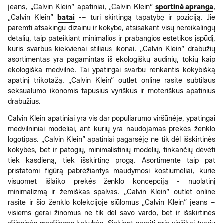
jeans, „Calvin Klein” apatiniai, „Calvin Klein”
sportinė apranga
,
„Calvin Klein”
batai
-– turi skirtingą tapatybę ir poziciją. Jie
paremti atsakingu dizainu ir kokybe, atsisakant visų nereikalingų
detalių, taip pateikiant minimalios ir prabangios estetikos įspūdį,
kuris svarbus kiekvienai stiliaus ikonai. „Calvin Klein” drabužių
asortimentas yra pagamintas iš ekologiškų audinių, tokių kaip
ekologiška medvilnė. Tai ypatingai svarbu renkantis kokybišką
apatinį trikotažą. „Calvin Klein” outlet online rasite subtilaus
seksualumo ikonomis tapusius vyriškus ir moteriškus apatinius
drabužius.
Calvin Klein apatiniai yra vis dar populiarumo viršūnėje, ypatingai
medvilniniai modeliai, ant kurių yra naudojamas prekės ženklo
logotipas. „Calvin Klein” apatiniai pagarsėję ne tik dėl išskirtinės
kokybės, bet ir patogių, minimalistinių modelių, tinkančių dėvėti
tiek kasdieną, tiek išskirtinę progą. Asortimente taip pat
pristatomi figūrą pabrėžiantys maudymosi kostiumėliai, kurie
visuomet išlaiko prekės ženklo koncepciją - nuolatinį
minimalizmą ir žemiškas spalvas. „Calvin Klein” outlet online
rasite ir šio ženklo kolekcijoje siūlomus „Calvin Klein” jeans –
visiems gerai žinomus ne tik dėl savo vardo, bet ir išskirtinės