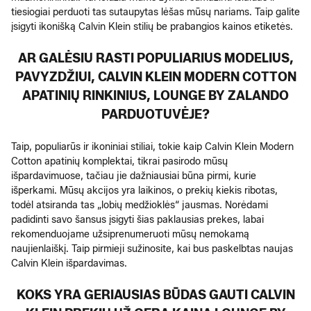
tiesiogiai perduoti tas sutaupytas lėšas mūsų nariams. Taip galite
įsigyti ikonišką Calvin Klein stilių be prabangios kainos etiketės.
AR GALĖSIU RASTI POPULIARIUS MODELIUS,
PAVYZDŽIUI, CALVIN KLEIN MODERN COTTON
APATINIŲ RINKINIUS, LOUNGE BY ZALANDO
PARDUOTUVĖJE?
Taip, populiarūs ir ikoniniai stiliai, tokie kaip Calvin Klein Modern
Cotton apatinių komplektai, tikrai pasirodo mūsų
išpardavimuose, tačiau jie dažniausiai būna pirmi, kurie
išperkami. Mūsų akcijos yra laikinos, o prekių kiekis ribotas,
todėl atsiranda tas „lobių medžioklės“ jausmas. Norėdami
padidinti savo šansus įsigyti šias paklausias prekes, labai
rekomenduojame užsiprenumeruoti mūsų nemokamą
naujienlaiškį. Taip pirmieji sužinosite, kai bus paskelbtas naujas
Calvin Klein išpardavimas.
KOKS YRA GERIAUSIAS BŪDAS GAUTI CALVIN