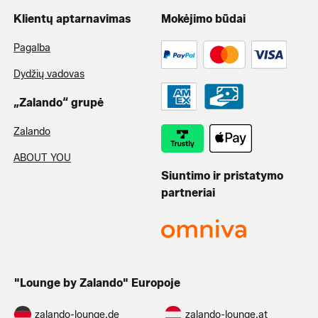
Klientų aptarnavimas
Mokėjimo būdai
Pagalba
Dydžių vadovas
„Zalando“ grupė
Zalando
ABOUT YOU
Siuntimo ir pristatymo
partneriai
"Lounge by Zalando" Europoje
zalando-lounge.de
zalando-lounge.at