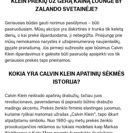
KLEIN PREKIŲ UŽ GERĄ KAINĄ LOUNGE BY
ZALANDO SVETAINĖJE?
Geriausias būdas gauti norimus pasiūlymus – būti
pasiruošusiam. Mūsų akcijos yra išskirtinės ir trunka tik keletą
dienų, o kai prekė išparduodama, ji nebegrįžta. Prisijungę prie
mūsų nemokamos narystės ir užsiprenumeravę naujienlaiškį,
įgyjate pranašumą. Jūs pirmieji sužinosite apie būsimus Calvin
Klein išpardavimus ir galėsite būti pasiruošę apsipirkti vos tik
geriausios prekės taps prieinamos.
KOKIA YRA CALVIN KLEIN APATINIŲ SĖKMĖS
ISTORIJA?
Calvin Klein neišrado apatinių drabužių, tačiau juos
revoliucionavo, paversdamas iš paprasto būtino drabužio
madingu akcentu. Prekės ženklo firminis elastingas juosmuo,
kuriame ryškiai matomas užrašas „Calvin Klein“, tapo iškart
atpažįstamu simboliu. Nuo 1980-ųjų metų prekės ženklo
provokuojančios reklamos su tokiais modeliais kaip Markas