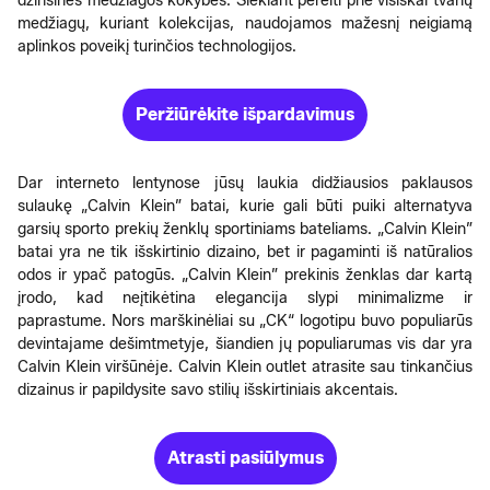
džinsinės medžiagos kokybės. Siekiant pereiti prie visiškai tvarių
medžiagų, kuriant kolekcijas, naudojamos mažesnį neigiamą
aplinkos poveikį turinčios technologijos.
Peržiūrėkite išpardavimus
Dar interneto lentynose jūsų laukia didžiausios paklausos
sulaukę „Calvin Klein” batai, kurie gali būti puiki alternatyva
garsių sporto prekių ženklų sportiniams bateliams. „Calvin Klein”
batai yra ne tik išskirtinio dizaino, bet ir pagaminti iš natūralios
odos ir ypač patogūs. „Calvin Klein” prekinis ženklas dar kartą
įrodo, kad neįtikėtina elegancija slypi minimalizme ir
paprastume. Nors marškinėliai su „CK“ logotipu buvo populiarūs
devintajame dešimtmetyje, šiandien jų populiarumas vis dar yra
Calvin Klein viršūnėje. Calvin Klein outlet atrasite sau tinkančius
dizainus ir papildysite savo stilių išskirtiniais akcentais.
Atrasti pasiūlymus