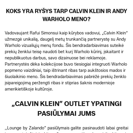
KOKS YRA RYŠYS TARP CALVIN KLEIN IR ANDY
WARHOLO MENO?
Vadovaujant Rafui Simonsui kaip kūrybos vadovui, „Calvin Klein“
užmezgė unikalią, daugelį metų trunkančią partnerystę su Andy
Warholo vizualiųjų menų fondu. Šis bendradarbiavimas suteikė
prekių ženklui teisę naudoti bet kurį Warholo kūrinį, įskaitant ir
nepublikuotus darbus, savo dizainuose bei reklamoje.
Partnerystės dėka kolekcijose buvo tiesiogiai integruoti Warholo
popmeno vaizdiniai, taip ištrinant ribas tarp aukštosios mados ir
šiuolaikinio meno. Šis bendradarbiavimas pabrėžė prekių ženklo
įsipareigojimą peržengti ribas ir stiprias šaknis modernioje
amerikietiškoje kultūroje.
„CALVIN KLEIN” OUTLET YPATINGI
PASIŪLYMAI JUMS
,,Lounge by Zalando” pasiūlymais galite pasinaudoti labai greitai