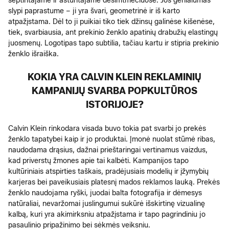
septintajame ir aštuntajame dešimtmečiuose. Jos genialumas
slypi paprastume – ji yra švari, geometrinė ir iš karto
atpažįstama. Dėl to ji puikiai tiko tiek džinsų galinėse kišenėse,
tiek, svarbiausia, ant prekinio ženklo apatinių drabužių elastingų
juosmenų. Logotipas tapo subtilia, tačiau kartu ir stipria prekinio
ženklo išraiška.
KOKIA YRA CALVIN KLEIN REKLAMINIŲ
KAMPANIJŲ SVARBA POPKULTŪROS
ISTORIJOJE?
Calvin Klein rinkodara visada buvo tokia pat svarbi jo prekės
ženklo tapatybei kaip ir jo produktai. Įmonė nuolat stūmė ribas,
naudodama drąsius, dažnai prieštaringai vertinamus vaizdus,
kad priverstų žmones apie tai kalbėti. Kampanijos tapo
kultūriniais atspirties taškais, pradėjusiais modelių ir įžymybių
karjeras bei paveikusiais platesnį mados reklamos lauką. Prekės
ženklo naudojama ryški, juodai balta fotografija ir dėmesys
natūraliai, nevaržomai juslingumui sukūrė išskirtinę vizualinę
kalbą, kuri yra akimirksniu atpažįstama ir tapo pagrindiniu jo
pasaulinio pripažinimo bei sėkmės veiksniu.