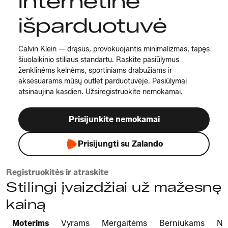
internetinė
išparduotuvė
Calvin Klein — drąsus, provokuojantis minimalizmas, tapęs
šiuolaikinio stiliaus standartu. Raskite pasiūlymus
ženklinėms kelnėms, sportiniams drabužiams ir
aksesuarams mūsų outlet parduotuvėje. Pasiūlymai
atsinaujina kasdien. Užsiregistruokite nemokamai.
Prisijunkite nemokamai
Prisijungti su Zalando
Registruokitės ir atraskite
Stilingi įvaizdžiai už mažesnę
kainą
Moterims
Vyrams
Mergaitėms
Berniukams
Na