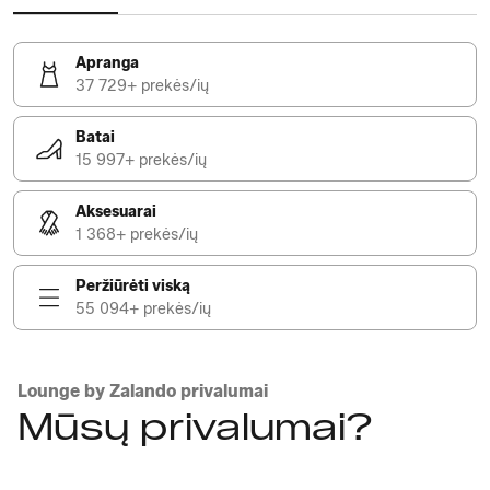
Apranga
37 729+ prekės/ių
Batai
15 997+ prekės/ių
Aksesuarai
1 368+ prekės/ių
Peržiūrėti viską
55 094+ prekės/ių
Lounge by Zalando privalumai
Mūsų privalumai?