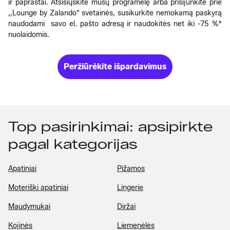
ir paprastai. Atsisiųskite mūsų programėlę arba prisijunkite prie
,,Lounge by Zalando" svetainės, susikurkite nemokamą paskyrą
naudodami savo el. pašto adresą ir naudokitės net iki -75 %*
nuolaidomis.
Peržiūrėkite išpardavimus
Top pasirinkimai: apsipirkte
pagal kategorijas
Apatiniai
Pižamos
Moteriški apatiniai
Lingerie
Maudymukai
Diržai
Kojinės
Liemenėlės