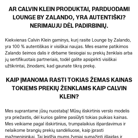
AR CALVIN KLEIN PRODUKTAI, PARDUODAMI
LOUNGE BY ZALANDO, YRA AUTENTIŠKI?
NERIMAUJU DĖL PADIRBINIŲ.
Kiekvienas Calvin Klein gaminys, kurį rasite Lounge by Zalando,
yra 100 % autentiškas ir visiškai naujas. Mes esame patikimos
Zalando šeimos dalis ir dirbame tiesiogiai su prekių ženklais arba
jų sertifikuotais partneriais, todėl galite apsipirkti visiškai
užtikrintai, žinodami, kad gaunate tikrą prekę.
KAIP ĮMANOMA RASTI TOKIAS ŽEMAS KAINAS
TOKIEMS PREKIŲ ŽENKLAMS KAIP CALVIN
KLEIN?
Mes suprantame jūsų nuostabą! Mūsų išskirtinis verslo modelis
yra priežastis, dėl kurios galime pasiūlyti tokias puikias kainas.
Mes veikiame pagal išskirtinius, trumpalaikius išpardavimus ir
nelaikome brangių prekių sandėliuose, kaip įprasti
mažmenininkai. Tai leidžia mums žymiai sumažinti išlaidas ir