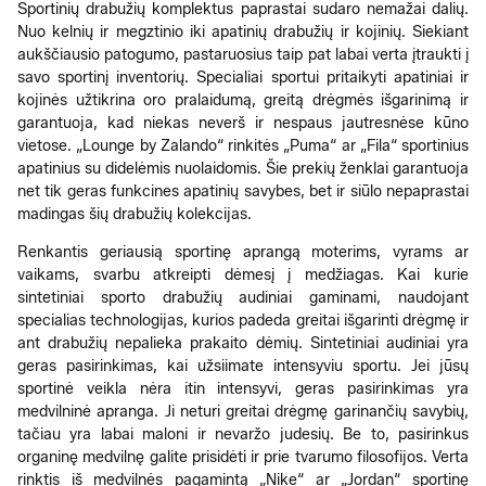
Sportinių drabužių komplektus paprastai sudaro nemažai dalių.
Nuo kelnių ir megztinio iki apatinių drabužių ir kojinių. Siekiant
aukščiausio patogumo, pastaruosius taip pat labai verta įtraukti į
savo sportinį inventorių. Specialiai sportui pritaikyti apatiniai ir
kojinės užtikrina oro pralaidumą, greitą drėgmės išgarinimą ir
garantuoja, kad niekas neverš ir nespaus jautresnėse kūno
vietose. „Lounge by Zalando“ rinkitės „Puma“ ar „Fila“ sportinius
apatinius su didelėmis nuolaidomis. Šie prekių ženklai garantuoja
net tik geras funkcines apatinių savybes, bet ir siūlo nepaprastai
madingas šių drabužių kolekcijas.
Renkantis geriausią sportinę aprangą moterims, vyrams ar
vaikams, svarbu atkreipti dėmesį į medžiagas. Kai kurie
sintetiniai sporto drabužių audiniai gaminami, naudojant
specialias technologijas, kurios padeda greitai išgarinti drėgmę ir
ant drabužių nepalieka prakaito dėmių. Sintetiniai audiniai yra
geras pasirinkimas, kai užsiimate intensyviu sportu. Jei jūsų
sportinė veikla nėra itin intensyvi, geras pasirinkimas yra
medvilninė apranga. Ji neturi greitai drėgmę garinančių savybių,
tačiau yra labai maloni ir nevaržo judesių. Be to, pasirinkus
organinę medvilnę galite prisidėti ir prie tvarumo filosofijos. Verta
rinktis iš medvilnės pagamintą „Nike“ ar „Jordan“ sportinę