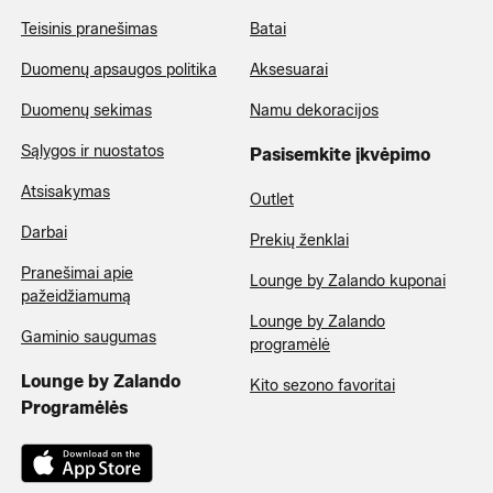
Teisinis pranešimas
Batai
Duomenų apsaugos politika
Aksesuarai
Duomenų sekimas
Namu dekoracijos
Sąlygos ir nuostatos
Pasisemkite įkvėpimo
Atsisakymas
Outlet
Darbai
Prekių ženklai
Pranešimai apie
Lounge by Zalando kuponai
pažeidžiamumą
Lounge by Zalando
Gaminio saugumas
programėlė
Lounge by Zalando
Kito sezono favoritai
Programėlės