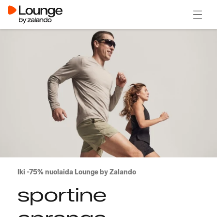
Atidary
Iki -75% nuolaida Lounge by Zalando
sportine