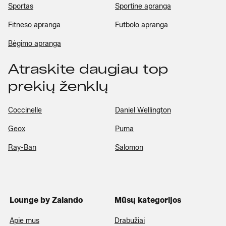
Sportas
Sportine apranga
Fitneso apranga
Futbolo apranga
Bėgimo apranga
Atraskite daugiau top
prekių ženklų
Coccinelle
Daniel Wellington
Geox
Puma
Ray-Ban
Salomon
Lounge by Zalando
Mūsų kategorijos
Apie mus
Drabužiai