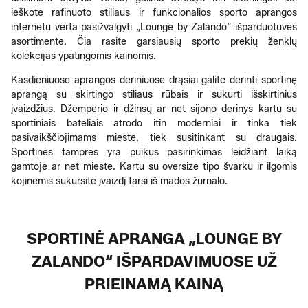
ieškote rafinuoto stiliaus ir funkcionalios sporto aprangos
internetu verta pasižvalgyti „Lounge by Zalando“ išparduotuvės
asortimente. Čia rasite garsiausių sporto prekių ženklų
kolekcijas ypatingomis kainomis.
Kasdieniuose aprangos deriniuose drąsiai galite derinti sportinę
aprangą su skirtingo stiliaus rūbais ir sukurti išskirtinius
įvaizdžius. Džemperio ir džinsų ar net sijono derinys kartu su
sportiniais bateliais atrodo itin moderniai ir tinka tiek
pasivaikščiojimams mieste, tiek susitinkant su draugais.
Sportinės tamprės yra puikus pasirinkimas leidžiant laiką
gamtoje ar net mieste. Kartu su oversize tipo švarku ir ilgomis
kojinėmis sukursite įvaizdį tarsi iš mados žurnalo.
SPORTINĖ APRANGA „LOUNGE BY
ZALANDO“ IŠPARDAVIMUOSE UŽ
PRIEINAMĄ KAINĄ