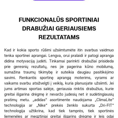
FUNKCIONALŪS SPORTINIAI
DRABUŽIAI GERIAUSIEMS
REZULTATAMS
Kad ir kokia sporto rūšimi užsiimtumėte itin svarbus vaidmuo
tenka sportinei aprangai. Lengva, orui pralaidi ir patogi apranga
didina motyvaciją judėti. Tinkamai parinkti drabužiai prisideda
prie geresnių rezultatų, nes jie pagerina kūno mobilumą,
sumažina traumų tikimybę ir suteikia daugiau pasitikėjimo
savimi. Renkantis sportinę aprangą moterims, vyrams ar
vaikams svarbu atsižvelgti į veiklą, kuria planuojate užsiimti. Jei
jums artimas sportas salėje, geriausia rinktis drabužius, kurie
greitai išgarina drėgmę ir nevaržo judesių net ir sudėtingiausių
pratimų metu. „adidas“ asortimente naudojama „ClimaLite“
technologija ar „Nike“ prekės ženklo sukurta „Dri-FIT“
technologija užtikrina, kad tiek tamprės, tiek sportinės
liemenėles ar megztiniai greitai išgarins drėgmę ir leis odai