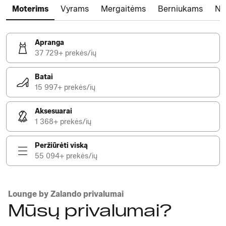
Moterims
Vyrams
Mergaitėms
Berniukams
Na
Apranga
37 729+ prekės/ių
Batai
15 997+ prekės/ių
Aksesuarai
1 368+ prekės/ių
Peržiūrėti viską
55 094+ prekės/ių
Lounge by Zalando privalumai
Mūsų privalumai?