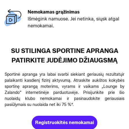
Nemokamas grąžinimas
Išmėgink namuose. Jei netinka, siųsk atgal
nemokamai.
SU STILINGA SPORTINE APRANGA
PATIRKITE JUDĖJIMO DŽIAUGSMĄ
Sportinė apranga yra labai svarbi siekiant geriausių rezultatųir
palaikanti kasdienį fizinį aktyvumą. Atraskite aukštos kokybės
sportinę aprangą moterims, vyrams ir vaikams „Lounge by
Zalando“ internetinėje parduotuvėje. Prisijunkite prie šio
nuolaidų klubo nemokamai ir pasinaudokite geriausiais
pasiūlymais su nuolaida net iki 75 %*.
Registruokitės nemokamai