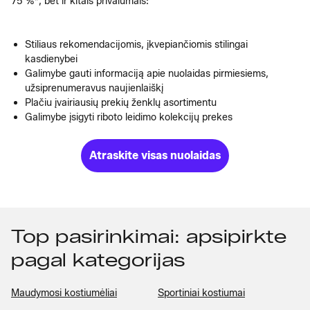
75 %*, bet ir kitais privalumais:
Stiliaus rekomendacijomis, įkvepiančiomis stilingai
kasdienybei
Galimybe gauti informaciją apie nuolaidas pirmiesiems,
užsiprenumeravus naujienlaiškį
Plačiu įvairiausių prekių ženklų asortimentu
Galimybe įsigyti riboto leidimo kolekcijų prekes
Atraskite visas nuolaidas
Top pasirinkimai: apsipirkte
pagal kategorijas
Maudymosi kostiumėliai
Sportiniai kostiumai