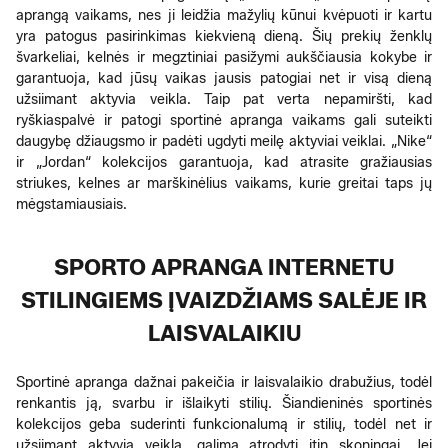
aprangą vaikams, nes ji leidžia mažylių kūnui kvėpuoti ir kartu
yra patogus pasirinkimas kiekvieną dieną. Šių prekių ženklų
švarkeliai, kelnės ir megztiniai pasižymi aukščiausia kokybe ir
garantuoja, kad jūsų vaikas jausis patogiai net ir visą dieną
užsiimant aktyvia veikla. Taip pat verta nepamiršti, kad
ryškiaspalvė ir patogi sportinė apranga vaikams gali suteikti
daugybę džiaugsmo ir padėti ugdyti meilę aktyviai veiklai. „Nike“
ir „Jordan“ kolekcijos garantuoja, kad atrasite gražiausias
striukes, kelnes ar marškinėlius vaikams, kurie greitai taps jų
mėgstamiausiais.
SPORTO APRANGA INTERNETU
STILINGIEMS ĮVAIZDŽIAMS SALĖJE IR
LAISVALAIKIU
Sportinė apranga dažnai pakeičia ir laisvalaikio drabužius, todėl
renkantis ją, svarbu ir išlaikyti stilių. Šiandieninės sportinės
kolekcijos geba suderinti funkcionalumą ir stilių, todėl net ir
užsiimant aktyvia veikla, galima atrodyti itin skoningai. Jei