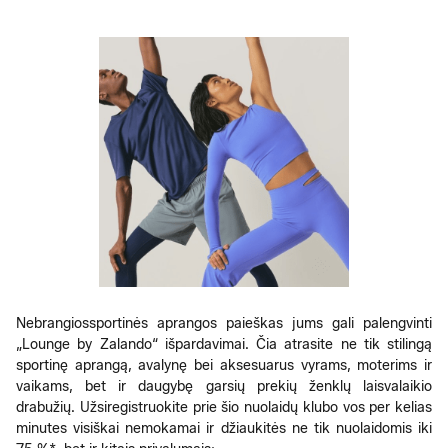
Nebrangiossportinės aprangos paieškas jums gali palengvinti
„Lounge by Zalando“ išpardavimai. Čia atrasite ne tik stilingą
sportinę aprangą, avalynę bei aksesuarus vyrams, moterims ir
vaikams, bet ir daugybę garsių prekių ženklų laisvalaikio
drabužių. Užsiregistruokite prie šio nuolaidų klubo vos per kelias
minutes visiškai nemokamai ir džiaukitės ne tik nuolaidomis iki