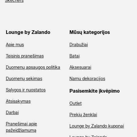
Skechers
Lounge by Zalando
Mūsų kategorijos
Apie mus
Drabužiai
Teisinis pranešimas
Batai
Duomenų apsaugos politika
Aksesuarai
Duomenų sekimas
Namu dekoracijos
Sąlygos ir nuostatos
Pasisemkite įkvėpimo
Atsisakymas
Outlet
Darbai
Prekių ženklai
Pranešimai apie
Lounge by Zalando kuponai
pažeidžiamumą