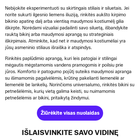
Nebijokite eksperimentuoti su skirtingais stiliais ir siluetais. Jei
norite sukurti ilgesnio liemens iliuziją, rinkitės aukšto kirpimo
bikinio apatinę dalį arba vientisą maudymosi kostiumėlį gilia
iškirpte. Norėdami vizualiai padailinti savo siluetą, išbandykite
rauktą bikinį arba maudymosi aprangą su strateginiais
iškirpimais. Atminkite, kad net ir maudymosi kostiumėliai yra
jūsų asmeninio stiliaus išraiška ir atspindys.
Rinkitės paplūdimio aprangą, kuri leis patogiai ir stilingai
mėgautis mėgstamomis vandens pramogomis ir poilsiu prie
jūros. Komforto ir patogumo pojūtį suteiks maudymosi apranga
su išimamomis pagalvėlėmis, krūtinę pakelianti liemenėlė ar
liemenėlė be lankelių. Norinčioms universalumo, rinkitės bikini su
petnešėlėmis, kurių vietą galima keisti, su nuimamomis
petnešėlėmis ar bikini, pritaikytą žindymui.
Žiūrėkite visas nuolaidas
IŠLAISVINKITE SAVO VIDINĘ