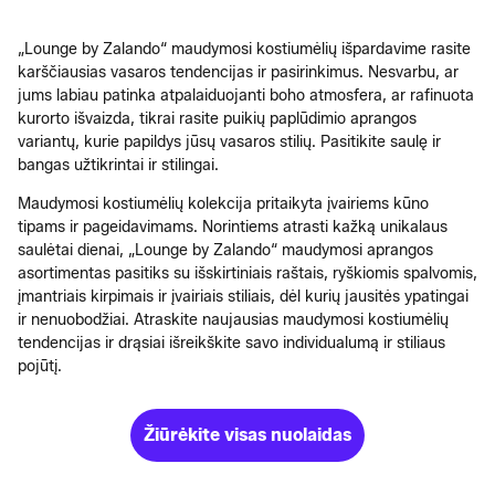
„Lounge by Zalando“ maudymosi kostiumėlių išpardavime rasite
karščiausias vasaros tendencijas ir pasirinkimus. Nesvarbu, ar
jums labiau patinka atpalaiduojanti boho atmosfera, ar rafinuota
kurorto išvaizda, tikrai rasite puikių paplūdimio aprangos
variantų, kurie papildys jūsų vasaros stilių. Pasitikite saulę ir
bangas užtikrintai ir stilingai.
Maudymosi kostiumėlių kolekcija pritaikyta įvairiems kūno
tipams ir pageidavimams. Norintiems atrasti kažką unikalaus
saulėtai dienai, „Lounge by Zalando“ maudymosi aprangos
asortimentas pasitiks su išskirtiniais raštais, ryškiomis spalvomis,
įmantriais kirpimais ir įvairiais stiliais, dėl kurių jausitės ypatingai
ir nenuobodžiai. Atraskite naujausias maudymosi kostiumėlių
tendencijas ir drąsiai išreikškite savo individualumą ir stiliaus
pojūtį.
Žiūrėkite visas nuolaidas