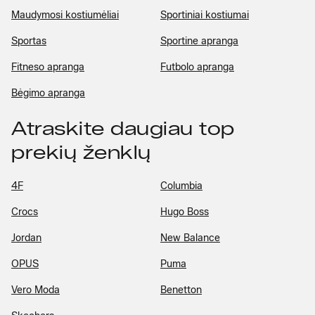
Maudymosi kostiumėliai
Sportiniai kostiumai
Sportas
Sportine apranga
Fitneso apranga
Futbolo apranga
Bėgimo apranga
Atraskite daugiau top
prekių ženklų
4F
Columbia
Crocs
Hugo Boss
Jordan
New Balance
OPUS
Puma
Vero Moda
Benetton