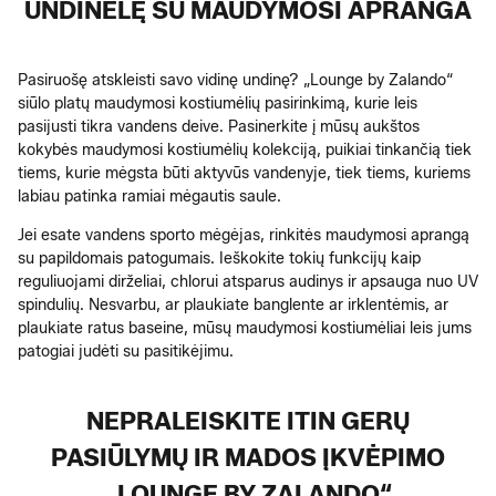
UNDINĖLĘ SU MAUDYMOSI APRANGA
Pasiruošę atskleisti savo vidinę undinę? „Lounge by Zalando“
siūlo platų maudymosi kostiumėlių pasirinkimą, kurie leis
pasijusti tikra vandens deive. Pasinerkite į mūsų aukštos
kokybės maudymosi kostiumėlių kolekciją, puikiai tinkančią tiek
tiems, kurie mėgsta būti aktyvūs vandenyje, tiek tiems, kuriems
labiau patinka ramiai mėgautis saule.
Jei esate vandens sporto mėgėjas, rinkitės maudymosi aprangą
su papildomais patogumais. Ieškokite tokių funkcijų kaip
reguliuojami dirželiai, chlorui atsparus audinys ir apsauga nuo UV
spindulių. Nesvarbu, ar plaukiate banglente ar irklentėmis, ar
plaukiate ratus baseine, mūsų maudymosi kostiumėliai leis jums
patogiai judėti su pasitikėjimu.
NEPRALEISKITE ITIN GERŲ
PASIŪLYMŲ IR MADOS ĮKVĖPIMO
„LOUNGE BY ZALANDO“