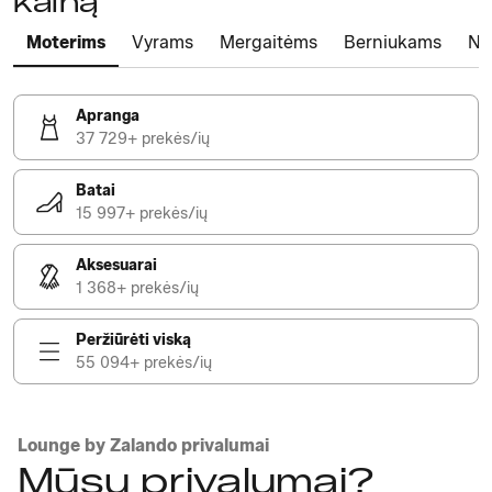
kainą
Moterims
Vyrams
Mergaitėms
Berniukams
Na
Apranga
37 729+ prekės/ių
Batai
15 997+ prekės/ių
Aksesuarai
1 368+ prekės/ių
Peržiūrėti viską
55 094+ prekės/ių
Lounge by Zalando privalumai
Mūsų privalumai?