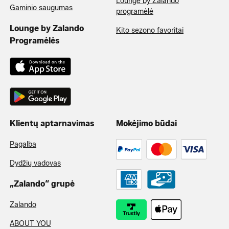
Lounge by Zalando
Gaminio saugumas
programėlė
Lounge by Zalando
Kito sezono favoritai
Programėlės
Klientų aptarnavimas
Mokėjimo būdai
Pagalba
Dydžių vadovas
„Zalando“ grupė
Zalando
ABOUT YOU