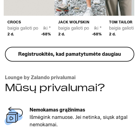
CROCS
JACK WOLFSKIN
TOM TAILOR
baigia galioti po
iki *
baigia galioti po
iki *
baigia galioti p
2 d.
-68%
2 d.
-68%
2 d.
Registruokitės, kad pamatytumėte daugiau
Lounge by Zalando privalumai
Mūsų privalumai?
Mokėjimas pristatymo metu
Užsisakykite dabar, o apmokėkite tik kai
gausite prekes