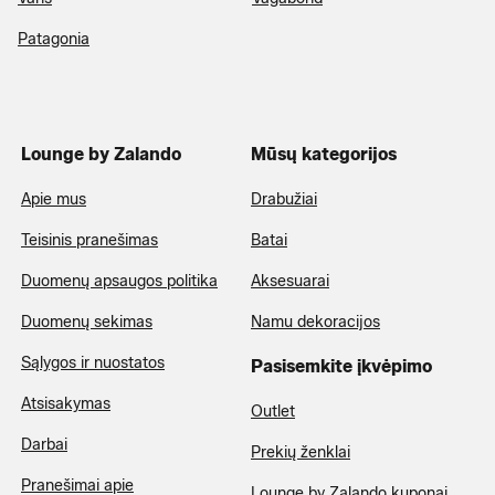
Patagonia
Lounge by Zalando
Mūsų kategorijos
Apie mus
Drabužiai
Teisinis pranešimas
Batai
Duomenų apsaugos politika
Aksesuarai
Duomenų sekimas
Namu dekoracijos
Sąlygos ir nuostatos
Pasisemkite įkvėpimo
Atsisakymas
Outlet
Darbai
Prekių ženklai
Pranešimai apie
Lounge by Zalando kuponai