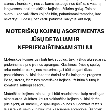
storos vilnonės kojinės vaikams apsaugo nuo šalčio, o vasarą
lengvesnės, orui pralaidžios kojinės užtikrina gaivą. Taip pat
svarbu, kad vaikiškos kojinės būtų pakankamai tamprios, kad
nevaržytų judesių, bet kartu patikimai laikytųsi ant kojų.
MOTERIŠKŲ KOJINIŲ ASORTIMENTAS
JŪSŲ DETALIAM IR
NEPRIEKAIŠTINGAM STILIUI
Moteriškos kojinės gali būti tiek subtilus, tiek ryškus aksesuaras,
priderinamas prie įvairios aprangos. Klasikinės, šviesių spalvų
arba nėriniuotos kojinės moterims gali būti elegantiškas
pasirinkimas, puikiai tinkantis darbui ar iškilmingoms progoms.
Be to, storos, žieminės moteriškos kojinės užtikrina šilumą ir
komfortą šaltuoju sezonu.
Moteriškos kojinės taip pat gali būti naudojamos kaip madingas
aksesuaras. Aukštos, kelius siekiančios kojinės puikiai derės
prie sijonų ar suknelių, o spalvingos kojinės su įdomiais raštais
leis išreikšti savo kūrybiškumą kasdienėje aprangoje. Šiandien