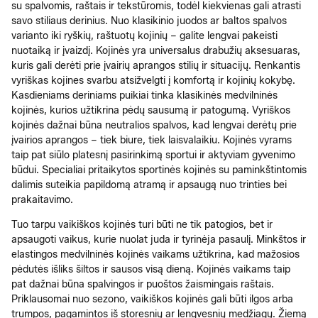
su spalvomis, raštais ir tekstūromis, todėl kiekvienas gali atrasti
savo stiliaus derinius. Nuo klasikinio juodos ar baltos spalvos
varianto iki ryškių, raštuotų kojinių – galite lengvai pakeisti
nuotaiką ir įvaizdį. Kojinės yra universalus drabužių aksesuaras,
kuris gali derėti prie įvairių aprangos stilių ir situacijų. Renkantis
vyriškas kojines svarbu atsižvelgti į komfortą ir kojinių kokybę.
Kasdieniams deriniams puikiai tinka klasikinės medvilninės
kojinės, kurios užtikrina pėdų sausumą ir patogumą. Vyriškos
kojinės dažnai būna neutralios spalvos, kad lengvai derėtų prie
įvairios aprangos – tiek biure, tiek laisvalaikiu. Kojinės vyrams
taip pat siūlo platesnį pasirinkimą sportui ir aktyviam gyvenimo
būdui. Specialiai pritaikytos sportinės kojinės su paminkštintomis
dalimis suteikia papildomą atramą ir apsaugą nuo trinties bei
prakaitavimo.
Tuo tarpu vaikiškos kojinės turi būti ne tik patogios, bet ir
apsaugoti vaikus, kurie nuolat juda ir tyrinėja pasaulį. Minkštos ir
elastingos medvilninės kojinės vaikams užtikrina, kad mažosios
pėdutės išliks šiltos ir sausos visą dieną. Kojinės vaikams taip
pat dažnai būna spalvingos ir puoštos žaismingais raštais.
Priklausomai nuo sezono, vaikiškos kojinės gali būti ilgos arba
trumpos, pagamintos iš storesnių ar lengvesnių medžiagų. Žiemą