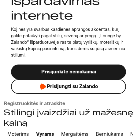
išpardavimas
internete
Kojinės yra svarbus kasdienės aprangos akcentas, kurį
galite pritaikyti pagal stilių, sezoną ar progą. „Lounge by
Zalando“ išparduotuvėje rasite platų vyriškų, moteriškų ir
vaikiškų kojinių pasirinkimą, kuris derės su jūsų asmeniniu
stiliumi.
Prisijunkite nemokamai
Prisijungti su Zalando
Registruokitės ir atraskite
Stilingi įvaizdžiai už mažesnę
kainą
Moterims
Vyrams
Mergaitėms
Berniukams
Na