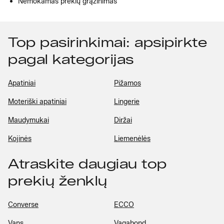
Nemokamas prekių grąžinimas
Top pasirinkimai: apsipirkte
pagal kategorijas
Apatiniai
Pižamos
Moteriški apatiniai
Lingerie
Maudymukai
Diržai
Kojinės
Liemenėlės
Atraskite daugiau top
prekių ženklų
Converse
ECCO
Vans
Vagabond