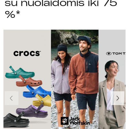
su nuolaidomis iki 75
%*
Ankstesnis
Toliau