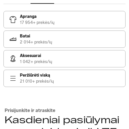
Apranga
17 954+ prekės/ių
Batai
2 014+ prekės/ių
Aksesuarai
1 042+ prekės/ių
Peržiūrėti viską
21 010+ prekės/ių
Prisijunkite ir atraskite
Kasdieniai pasiūlymai