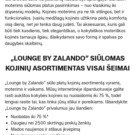
moterims siūlomas platus pasirinkimas – nuo klasikinių iki
drąsesnių modelių. Kojinės moterims yra ne tik stilingos, bet ir
funkcionalios. Įvairių medžiagų kojinės užtikrina pėdų komfortą
visą dieną, net jei tenka daug judėti. Tai aksesuaras, kuris gali
būti tiek kasdienis, tiek elegantiškas, o kokybiškos moteriškos
kojinės tarnauja ilgiau, išlaikydamos savo formą ir spalvas po
daugybės skalbimų.
„LOUNGE BY ZALANDO“ SIŪLOMAS
KOJINIŲ ASORTIMENTAS VISAI ŠEIMAI
„Lounge by Zalando“ siūlo platų kojinių asortimentą vyrams,
moterims ir vaikams. Mūsų internetinėje išparduotuvėje galite
rasti aukštos kokybės kojines su nuolaidomis iki 75 %, todėl
lengvai rasite tai, kas tinka jūsų stiliui ir poreikiams. Išbandykite
„Lounge by Zalando“ privalumus jau šiandien:
Nuolaidas iki 75 %*
Daugiau nei 2500 skirtingų prekių ženklų
Mados naujienos ir stiliaus įkvėpimą