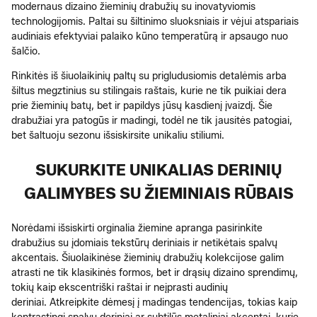
modernaus dizaino žieminių drabužių su inovatyviomis
technologijomis. Paltai su šiltinimo sluoksniais ir vėjui atspariais
audiniais efektyviai palaiko kūno temperatūrą ir apsaugo nuo
šalčio.
Rinkitės iš šiuolaikinių paltų su prigludusiomis detalėmis arba
šiltus megztinius su stilingais raštais, kurie ne tik puikiai dera
prie žieminių batų, bet ir papildys jūsų kasdienį įvaizdį. Šie
drabužiai yra patogūs ir madingi, todėl ne tik jausitės patogiai,
bet šaltuoju sezonu išsiskirsite unikaliu stiliumi.
SUKURKITE UNIKALIAS DERINIŲ
GALIMYBES SU ŽIEMINIAIS RŪBAIS
Norėdami išsiskirti orginalia žiemine apranga pasirinkite
drabužius su įdomiais tekstūrų deriniais ir netikėtais spalvų
akcentais. Šiuolaikinėse žieminių drabužių kolekcijose galim
atrasti ne tik klasikinės formos, bet ir drąsių dizaino sprendimų,
tokių kaip ekscentriški raštai ir neįprasti audinių
deriniai. Atkreipkite dėmesį į madingas tendencijas, tokias kaip