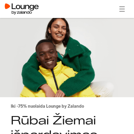
Atidary
Iki -75% nuolaida Lounge by Zalando
Rūbai Žiemai