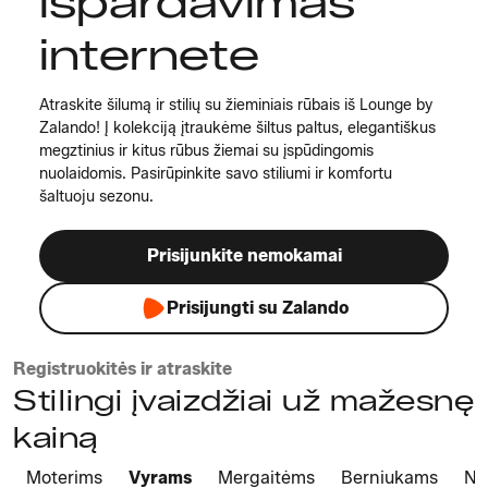
išpardavimas
internete
Atraskite šilumą ir stilių su žieminiais rūbais iš Lounge by
Zalando! Į k olekciją įtraukėme šiltus paltus, elegantiškus
megztinius ir kitus rūbus žiemai su įspūdingomis
nuolaidomis. Pasirūpinkite savo stiliumi ir komfortu
šaltuoju sezonu.
Prisijunkite nemokamai
Prisijungti su Zalando
Registruokitės ir atraskite
Stilingi įvaizdžiai už mažesnę
kainą
Moterims
Vyrams
Mergaitėms
Berniukams
Na