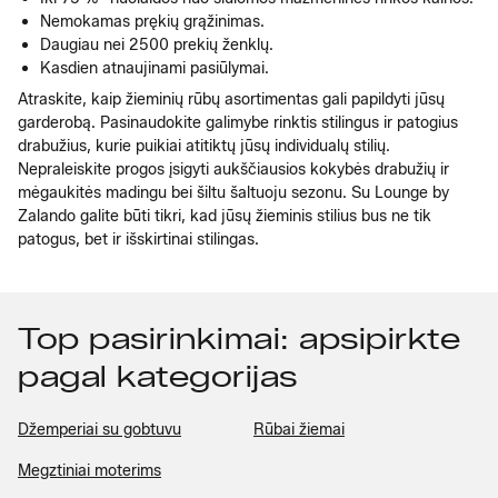
Nemokamas prękių grąžinimas.
Daugiau nei 2500 prekių ženklų.
Kasdien atnaujinami pasiūlymai.
Atraskite, kaip žieminių rūbų asortimentas gali papildyti jūsų
garderobą. Pasinaudokite galimybe rinktis stilingus ir patogius
drabužius, kurie puikiai atitiktų jūsų individualų stilių.
Nepraleiskite progos įsigyti aukščiausios kokybės drabužių ir
mėgaukitės madingu bei šiltu šaltuoju sezonu. Su Lounge by
Zalando galite būti tikri, kad jūsų žieminis stilius bus ne tik
patogus, bet ir išskirtinai stilingas.
Top pasirinkimai: apsipirkte
pagal kategorijas
Džemperiai su gobtuvu
Rūbai žiemai
Megztiniai moterims