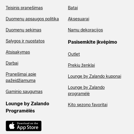
Teisinis pranešimas
Batai
Duomenų apsaugos politika
Aksesuarai
Duomenų sekimas
Namu dekoracijos
Sąlygos ir nuostatos
Pasisemkite įkvėpimo
Atsisakymas
Outlet
Darbai
Prekių ženklai
Pranešimai apie
Lounge by Zalando kuponai
pažeidžiamumą
Lounge by Zalando
Gaminio saugumas
programėlė
Lounge by Zalando
Kito sezono favoritai
Programėlės