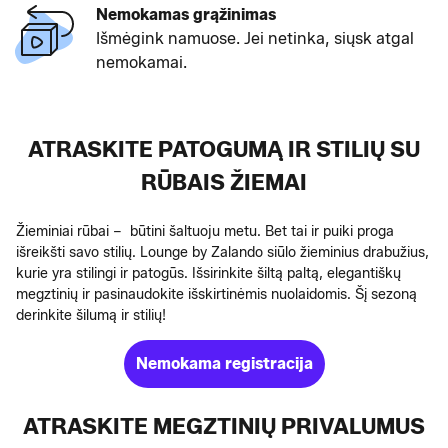
Nemokamas grąžinimas
Išmėgink namuose. Jei netinka, siųsk atgal
nemokamai.
ATRASKITE PATOGUMĄ IR STILIŲ SU
RŪBAIS ŽIEMAI
Žieminiai rūbai – būtini šaltuoju metu. Bet tai ir puiki proga
išreikšti savo stilių. Lounge by Zalando siūlo žieminius drabužius,
kurie yra stilingi ir patogūs. Išsirinkite šiltą paltą, elegantiškų
megztinių ir pasinaudokite išskirtinėmis nuolaidomis. Šį sezoną
derinkite šilumą ir stilių!
Nemokama registracija
ATRASKITE MEGZTINIŲ PRIVALUMUS