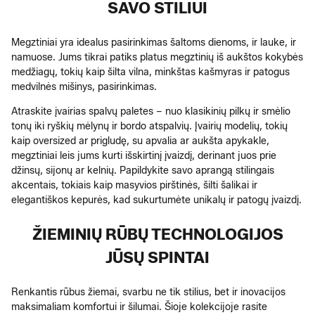
SAVO STILIUI
Megztiniai yra idealus pasirinkimas šaltoms dienoms, ir lauke, ir
namuose. Jums tikrai patiks platus megztinių iš aukštos kokybės
medžiagų, tokių kaip šilta vilna, minkštas kašmyras ir patogus
medvilnės mišinys, pasirinkimas.
Atraskite įvairias spalvų paletes – nuo klasikinių pilkų ir smėlio
tonų iki ryškių mėlynų ir bordo atspalvių. Įvairių modelių, tokių
kaip oversized ar prigludę, su apvalia ar aukšta apykakle,
megztiniai leis jums kurti išskirtinį įvaizdį, derinant juos prie
džinsų, sijonų ar kelnių. Papildykite savo aprangą stilingais
akcentais, tokiais kaip masyvios pirštinės, šilti šalikai ir
elegantiškos kepurės, kad sukurtumėte unikalų ir patogų įvaizdį.
ŽIEMINIŲ RŪBŲ TECHNOLOGIJOS
JŪSŲ SPINTAI
Renkantis rūbus žiemai, svarbu ne tik stilius, bet ir inovacijos
maksimaliam komfortui ir šilumai. Šioje kolekcijoje rasite