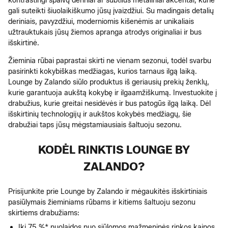
kontrastingi spalvų deriniai ar subtilūs metaliniai akcentai, kurie
gali suteikti šiuolaikiškumo jūsų įvaizdžiui. Su madingais detalių
deriniais, pavyzdžiui, moderniomis kišenėmis ar unikaliais
užtrauktukais jūsų žiemos apranga atrodys originaliai ir bus
išskirtinė.
Žieminia rūbai paprastai skirti ne vienam sezonui, todėl svarbu
pasirinkti kokybiškas medžiagas, kurios tarnaus ilgą laiką.
Lounge by Zalando siūlo produktus iš geriausių prekių ženklų,
kurie garantuoja aukštą kokybę ir ilgaamžiškumą. Investuokite į
drabužius, kurie greitai nesidėvės ir bus patogūs ilgą laiką. Dėl
išskirtinių technologijų ir aukštos kokybės medžiagų, šie
drabužiai taps jūsų mėgstamiausiais šaltuoju sezonu.
KODĖL RINKTIS LOUNGE BY
ZALANDO?
Prisijunkite prie Lounge by Zalando ir mėgaukitės išskirtiniais
pasiūlymais žieminiams rūbams ir kitiems šaltuoju sezonu
skirtiems drabužiams:
Iki 75 %* nuolaidos nuo siūlomos mažmeninės rinkos kainos.