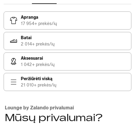
Apranga
17 954+ prekės/ių
Batai
2 014+ prekės/ių
Aksesuarai
1 042+ prekės/ių
Peržiūrėti viską
21 010+ prekės/ių
Lounge by Zalando privalumai
Mūsų privalumai?