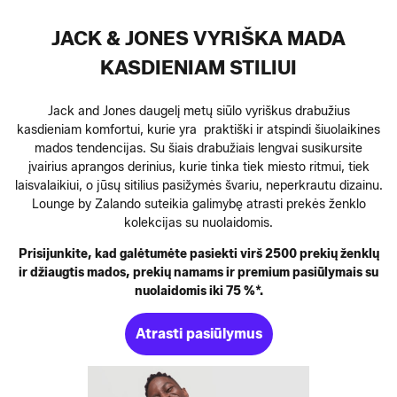
JACK & JONES VYRIŠKA MADA
KASDIENIAM STILIUI
Jack and Jones daugelį metų siūlo vyriškus drabužius
kasdieniam komfortui, kurie yra praktiški ir atspindi šiuolaikines
mados tendencijas. Su šiais drabužiais lengvai susikursite
įvairius aprangos derinius, kurie tinka tiek miesto ritmui, tiek
laisvalaikiui, o jūsų sitilius pasižymės švariu, neperkrautu dizainu.
Lounge by Zalando suteikia galimybę atrasti prekės ženklo
kolekcijas su nuolaidomis.
Prisijunkite, kad galėtumėte pasiekti virš 2500 prekių ženklų
ir džiaugtis mados, prekių namams ir premium pasiūlymais su
nuolaidomis iki 75 %*.
Atrasti pasiūlymus