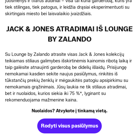
juosmenys ir tvarūs audiniai – visa tai kuria garderobą, kuris yra
tiek stilingas, tiek patogus, ir leidžia drąsiai eksperimentuoti su
skirtingais miesto bei laisvalaikio įvaizdžiais.
JACK & JONES ATRADIMAI IŠ LOUNGE
BY ZALANDO
Su Lounge by Zalando atrasite visas Jack & Jones kolekcijų
teikiamas stiliaus galimybes išskirtinėmis kainomis ribotą laiką ir
taip galėsite atnaujinti garderobą be didelių išlaidų. Prisijungę
nemokamai kasdien sekite naujus pasiūlymus, rinkitės iš
tūkstančių prekių ženklų ir mėgaukitės patogiu apsipirkimu su
nemokamais grąžinimais. Jūsų laukia ne tik stiliaus atradimai,
bet ir nuolaidos, kurios siekia iki 75 %*, lyginant su
rekomenduojama mažmenine kaina.
Nuolaidos? Atvykote į tinkamą vietą.
Rodyti visus pasiūlymus