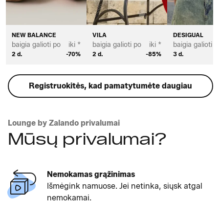
NEW BALANCE
VILA
DESIGUAL
baigia galioti po
iki *
baigia galioti po
iki *
baigia galioti p
2 d.
-70%
2 d.
-85%
3 d.
Registruokitės, kad pamatytumėte daugiau
Lounge by Zalando privalumai
Mūsų privalumai?
Nemokamas grąžinimas
Išmėgink namuose. Jei netinka, siųsk atgal
nemokamai.