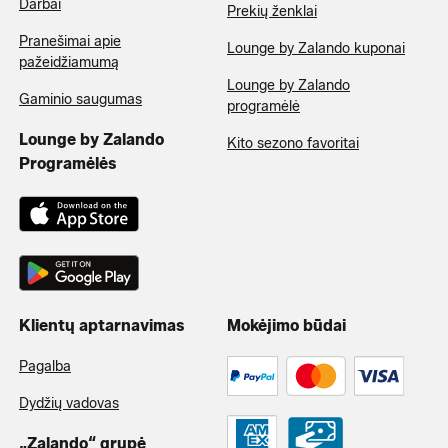
Darbai
Prekių ženklai
Pranešimai apie
Lounge by Zalando kuponai
pažeidžiamumą
Lounge by Zalando
Gaminio saugumas
programėlė
Lounge by Zalando
Kito sezono favoritai
Programėlės
Klientų aptarnavimas
Mokėjimo būdai
Pagalba
Dydžių vadovas
„Zalando“ grupė