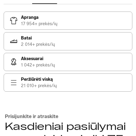
Apranga
17 954+ prekės/ių
Batai
2 014+ prekės/ių
Aksesuarai
1 042+ prekės/ių
Peržiūrėti viską
21 010+ prekės/ių
Prisijunkite ir atraskite
Kasdieniai pasiūlymai