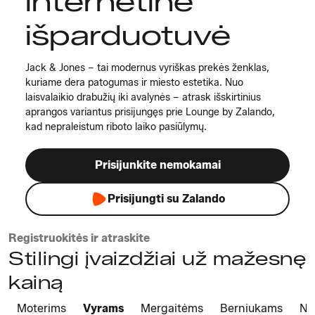
internetinė
išparduotuvė
Jack & Jones – tai modernus vyriškas prekės ženklas,
kuriame dera patogumas ir miesto estetika. Nuo
laisvalaikio drabužių iki avalynės – atrask išskirtinius
aprangos variantus prisijungęs prie Lounge by Zalando,
kad nepraleistum riboto laiko pasiūlymų.
Prisijunkite nemokamai
Prisijungti su Zalando
Registruokitės ir atraskite
Stilingi įvaizdžiai už mažesnę
kainą
Moterims
Vyrams
Mergaitėms
Berniukams
Na