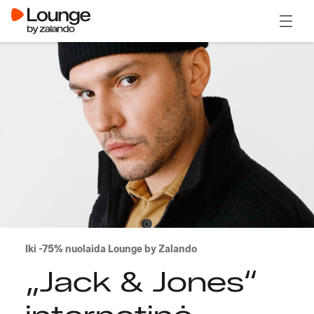
Atidary
Iki -75% nuolaida Lounge by Zalando
„Jack & Jones“