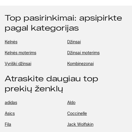
Top pasirinkimai: apsipirkte
pagal kategorijas
Kelnės
Džinsai
Kelnės moterims
Džinsai moterims
Vyriški džinsai
Kombinezonai
Atraskite daugiau top
prekių ženklų
adidas
Aldo
Asics
Coccinelle
Fila
Jack Wolfskin