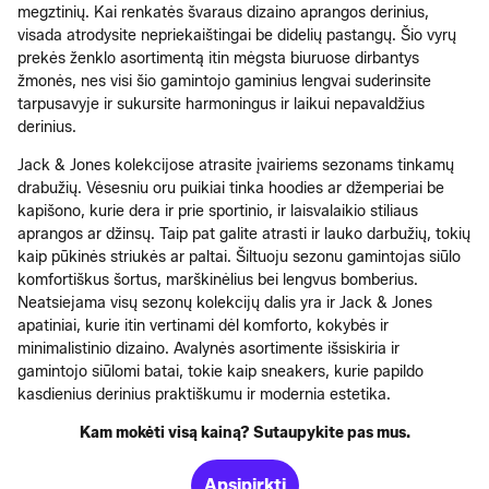
megztinių. Kai renkatės švaraus dizaino aprangos derinius,
visada atrodysite nepriekaištingai be didelių pastangų. Šio vyrų
prekės ženklo asortimentą itin mėgsta biuruose dirbantys
žmonės, nes visi šio gamintojo gaminius lengvai suderinsite
tarpusavyje ir sukursite harmoningus ir laikui nepavaldžius
derinius.
Jack & Jones kolekcijose atrasite įvairiems sezonams tinkamų
drabužių. Vėsesniu oru puikiai tinka hoodies ar džemperiai be
kapišono, kurie dera ir prie sportinio, ir laisvalaikio stiliaus
aprangos ar džinsų. Taip pat galite atrasti ir lauko darbužių, tokių
kaip pūkinės striukės ar paltai. Šiltuoju sezonu gamintojas siūlo
komfortiškus šortus, marškinėlius bei lengvus bomberius.
Neatsiejama visų sezonų kolekcijų dalis yra ir Jack & Jones
apatiniai, kurie itin vertinami dėl komforto, kokybės ir
minimalistinio dizaino. Avalynės asortimente išsiskiria ir
gamintojo siūlomi batai, tokie kaip sneakers, kurie papildo
kasdienius derinius praktiškumu ir modernia estetika.
Kam mokėti visą kainą? Sutaupykite pas mus.
Apsipirkti