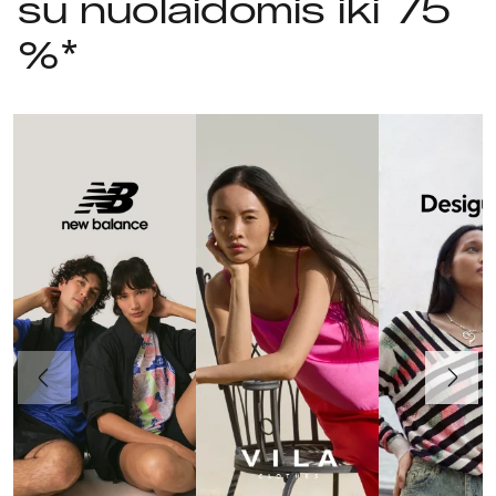
su nuolaidomis iki 75
%*
Ankstesnis
Toliau