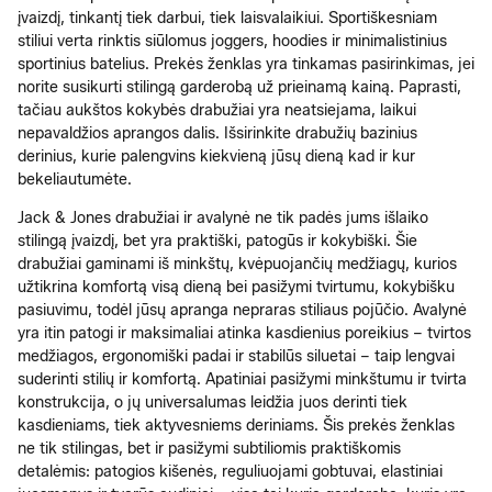
įvaizdį, tinkantį tiek darbui, tiek laisvalaikiui. Sportiškesniam
stiliui verta rinktis siūlomus joggers, hoodies ir minimalistinius
sportinius batelius. Prekės ženklas yra tinkamas pasirinkimas, jei
norite susikurti stilingą garderobą už prieinamą kainą. Paprasti,
tačiau aukštos kokybės drabužiai yra neatsiejama, laikui
nepavaldžios aprangos dalis. Išsirinkite drabužių bazinius
derinius, kurie palengvins kiekvieną jūsų dieną kad ir kur
bekeliautumėte.
Jack & Jones drabužiai ir avalynė ne tik padės jums išlaiko
stilingą įvaizdį, bet yra praktiški, patogūs ir kokybiški. Šie
drabužiai gaminami iš minkštų, kvėpuojančių medžiagų, kurios
užtikrina komfortą visą dieną bei pasižymi tvirtumu, kokybišku
pasiuvimu, todėl jūsų apranga nepraras stiliaus pojūčio. Avalynė
yra itin patogi ir maksimaliai atinka kasdienius poreikius – tvirtos
medžiagos, ergonomiški padai ir stabilūs siluetai – taip lengvai
suderinti stilių ir komfortą. Apatiniai pasižymi minkštumu ir tvirta
konstrukcija, o jų universalumas leidžia juos derinti tiek
kasdieniams, tiek aktyvesniems deriniams. Šis prekės ženklas
ne tik stilingas, bet ir pasižymi subtiliomis praktiškomis
detalėmis: patogios kišenės, reguliuojami gobtuvai, elastiniai