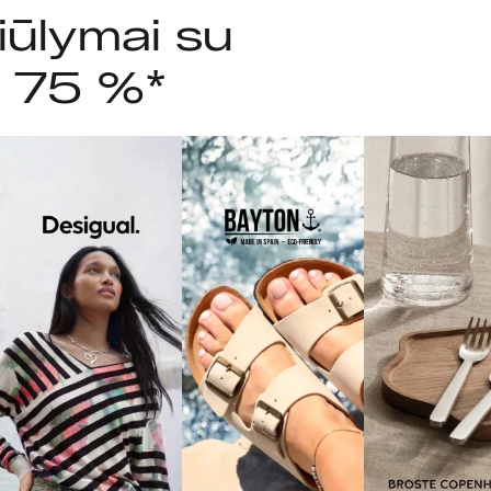
iūlymai su
i 75 %*