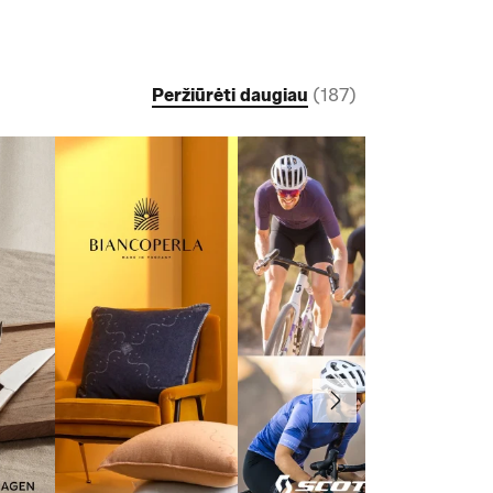
Peržiūrėti daugiau
(
187
)
Toliau