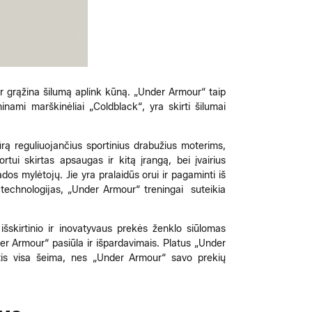
ir grąžina šilumą aplink kūną. „Under Armour“ taip
ami marškinėliai „Coldblack“, yra skirti šilumai
ūrą reguliuojančius sportinius drabužius moterims,
rtui skirtas apsaugas ir kitą įrangą, bei įvairius
s mylėtojų. Jie yra pralaidūs orui ir pagaminti iš
 technologijas, „Under Armour“ treningai suteikia
skirtinio ir inovatyvaus prekės ženklo siūlomas
nder Armour“ pasiūla ir išpardavimais. Platus „Under
gautis visa šeima, nes „Under Armour“ savo prekių