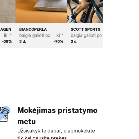
HAGEN
BIANCOPERLA
SCOTT SPORTS
PROFUO
iki *
baigia galioti po
iki *
baigia galioti po
iki *
baigia ga
-69%
3 d.
-70%
2 d.
-65%
2 d.
Mokėjimas pristatymo
metu
Užsisakykite dabar, o apmokėkite
tik kai gausite prekes