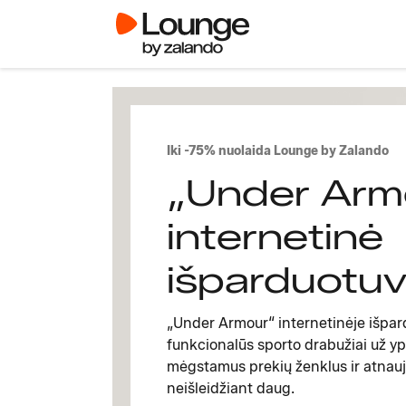
Iki -75% nuolaida Lounge by Zalando
„Under Arm
internetinė
išparduotu
„Under Armour“ internetinėje išpardu
funkcionalūs sporto drabužiai už yp
mėgstamus prekių ženklus ir atnauj
neišleidžiant daug.