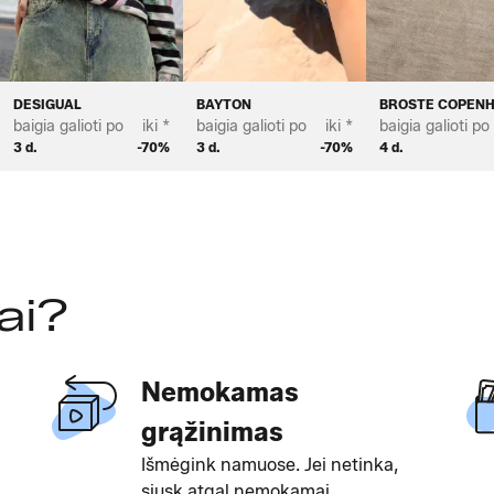
DESIGUAL
BAYTON
BROSTE COPEN
baigia galioti po
iki *
baigia galioti po
iki *
baigia galioti po
3 d.
-70%
3 d.
-70%
4 d.
ai?
Nemokamas
grąžinimas
Išmėgink namuose. Jei netinka,
siųsk atgal nemokamai.