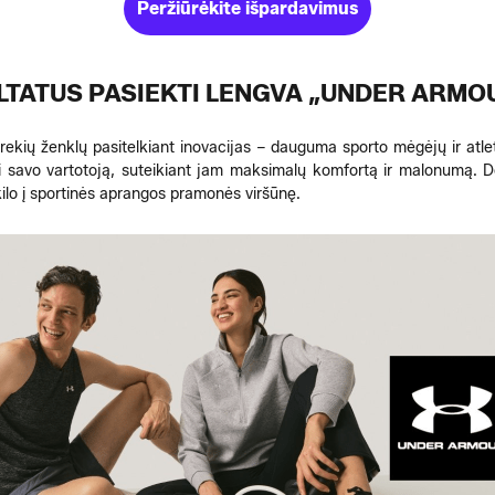
Peržiūrėkite išpardavimus
LTATUS PASIEKTI LENGVA „UNDER ARMO
o prekių ženklų pasitelkiant inovacijas – dauguma sporto mėgėjų ir atl
i savo vartotoją, suteikiant jam maksimalų komfortą ir malonumą. Dėl
ilo į sportinės aprangos pramonės viršūnę.