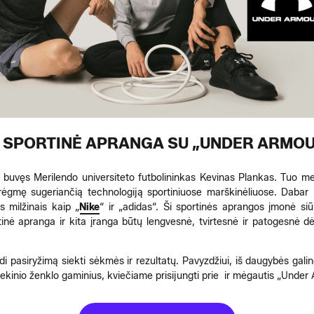
I SPORTINĖ APRANGA SU „UNDER ARMOU
buvęs Merilendo universiteto futbolininkas Kevinas Plankas. Tuo me
rėgmę sugeriančią technologiją sportiniuose marškinėliuose. Dabar
s milžinais kaip „
Nike
“ ir „adidas“. Ši sportinės aprangos įmonė siū
inė apranga ir kita įranga būtų lengvesnė, tvirtesnė ir patogesnė dėvėt
i pasiryžimą siekti sėkmės ir rezultatų. Pavyzdžiui, iš daugybės gali
rekinio ženklo gaminius, kviečiame prisijungti prie ir mėgautis „Under 