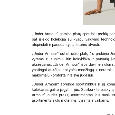
„Under Armour“ gamina platų sportinių prekių pasi
pat išleido kolekciją su kvapų valdymo technolo
atspindėti ir padedantys atletams atvėsti.
„Under Armour“ outlet siūlo platų šio prekinio že
vyrams ir jaunimui, itin kokybišką ir patvarią įv
aksesuarus. „Under Armour“ išpardavime siūlomi „U
ypatingai aukštos kokybės medžiagų ir neutralių 
maksimalų komfortą ir laisvę judesiui.
„Under Armour“ aprengė sportininkus ir jų koma
kolekcijas galite įsigyti ir jūs. Susikurkite pasky
Armour“ outlet prekių asortimentas leis susikurt
asortimentą siūlo moterims, vyrams ir vaikams.