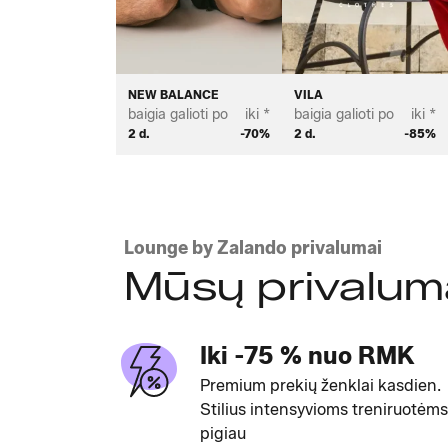
NEW BALANCE
VILA
baigia galioti po
iki *
baigia galioti po
iki *
2 d.
-70%
2 d.
-85%
Lounge by Zalando privalumai
Mūsų privalum
Iki -75 % nuo RMK
Premium prekių ženklai kasdien.
Stilius intensyvioms treniruotėms
pigiau