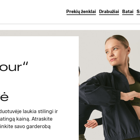
Prekių ženklai
Drabužiai
Batai
S
our“
vė
otuvėje laukia stilingi ir
atingą kainą. Atraskite
inkite savo garderobą