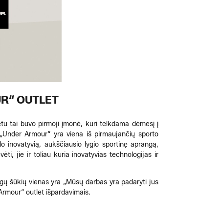
R“ OUTLET
tu tai buvo pirmoji įmonė, kuri telkdama dėmesį į
 „Under Armour“ yra viena iš pirmaujančių sporto
lo inovatyvią, aukščiausio lygio sportinę aprangą,
i, jie ir toliau kuria inovatyvias technologijas ir
ngų šūkių vienas yra „Mūsų darbas yra padaryti jus
Armour“ outlet išpardavimais.