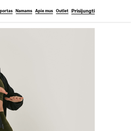
Prisijungti
portas
Namams
Apie mus
Outlet