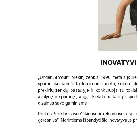
INOVATYV
„Under Armour“ prekinį ženklą 1996 metais įkūrė 
sportininkų komfortą treniruočių metu, sukūrė d
prekinių ženklų pasaulyje ir konkuruoja su tokiai
avalynę ir sportinę įrangą. Siekdami, kad jų sport
dizainus savo gaminiams.
Prekės ženklas savo šūkiuose ir reklamose atspind
geresnius“. Norintiems išbandyti šio inovatyvaus p