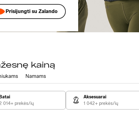
Prisijungti su Zalando
mažesnę kainą
niukams
Namams
Batai
Aksesuarai
2 014+ prekės/ių
1 042+ prekės/ių