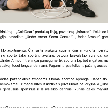
rinkimą - „ColdGear“ produktų liniją, pavadintą „Infrared“, išsklaido 
gija, pavadintą „Under Armor Scent Control“. „Under Armour“ gamin
nklo asortimentą. Čia rasite prakaitą sugeriančius ir kūno temperat
airių sporto šakų sportinę avalynę, patogią laisvalaikio aprangą, spo
nder Armour“ treningai pamėgti ne tik sportininkų, bet ir gatvės mado
spalvų, todėl lengvai derinami. Pagaminti pasitelkiant pažangiausias
ndas pažangiausia žmonėms žinoma sportine apranga. Dabar šio iš
rą nemokamai ir mėgaukitės išskirtiniais privalumais bei originalia „U
i geriausius sportinius ir laisvalaikio derinius, kuriais galės mė