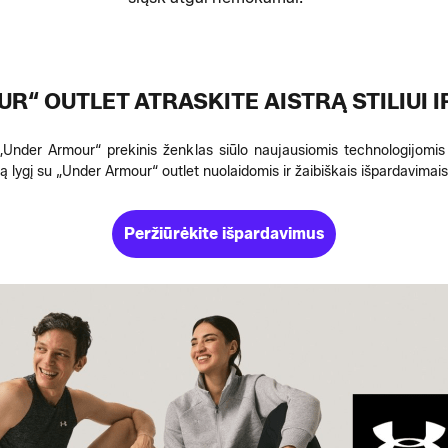
R“ OUTLET ATRASKITE AISTRĄ STILIUI I
nder Armour“ prekinis ženklas siūlo naujausiomis technologijomis
itą lygį su „Under Armour“ outlet nuolaidomis ir žaibiškais išpardavima
Peržiūrėkite išpardavimus