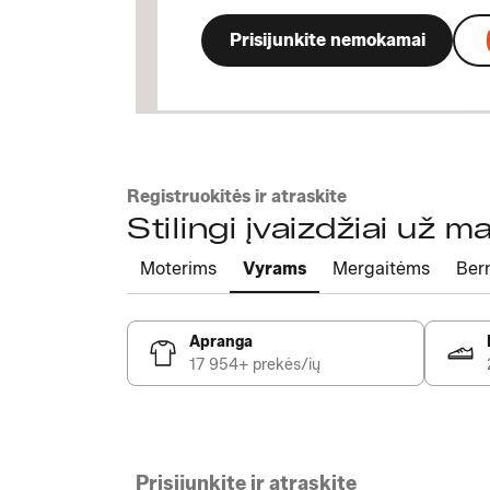
Prisijunkite nemokamai
Registruokitės ir atraskite
Stilingi įvaizdžiai už 
Moterims
Vyrams
Mergaitėms
Ber
Apranga
17 954+ prekės/ių
Prisijunkite ir atraskite