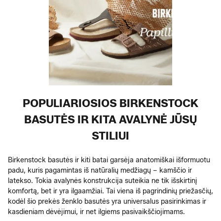
POPULIARIOSIOS BIRKENSTOCK
BASUTĖS IR KITA AVALYNĖ JŪSŲ
STILIUI
Birkenstock basutės ir kiti batai garsėja anatomiškai išformuotu
padu, kuris pagamintas iš natūralių medžiagų – kamščio ir
latekso. Tokia avalynės konstrukcija suteikia ne tik išskirtinį
komfortą, bet ir yra ilgaamžiai. Tai viena iš pagrindinių priežasčių,
kodėl šio prekės ženklo basutės yra universalus pasirinkimas ir
kasdieniam dėvėjimui, ir net ilgiems pasivaikščiojimams.