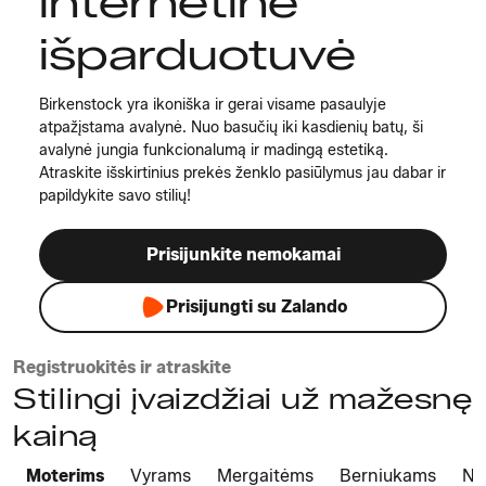
internetinė
išparduotuvė
Birkenstock yra ikoniška ir gerai visame pasaulyje
atpažįstama avalynė. Nuo basučių iki kasdienių batų, ši
avalynė jungia funkcionalumą ir madingą estetiką.
Atraskite išskirtinius prekės ženklo pasiūlymus jau dabar ir
papildykite savo stilių!
Prisijunkite nemokamai
Prisijungti su Zalando
Registruokitės ir atraskite
Stilingi įvaizdžiai už mažesnę
kainą
Moterims
Vyrams
Mergaitėms
Berniukams
Na