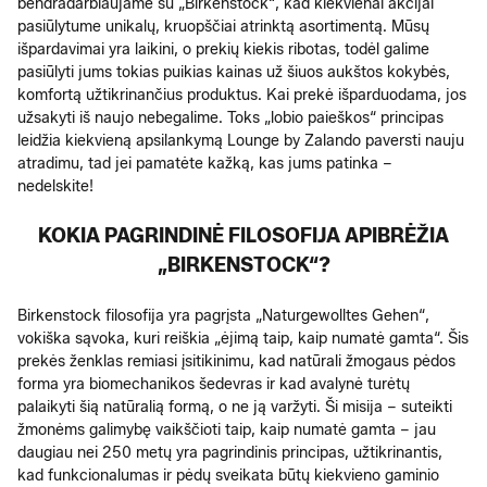
bendradarbiaujame su „Birkenstock“, kad kiekvienai akcijai
pasiūlytume unikalų, kruopščiai atrinktą asortimentą. Mūsų
išpardavimai yra laikini, o prekių kiekis ribotas, todėl galime
pasiūlyti jums tokias puikias kainas už šiuos aukštos kokybės,
komfortą užtikrinančius produktus. Kai prekė išparduodama, jos
užsakyti iš naujo nebegalime. Toks „lobio paieškos“ principas
leidžia kiekvieną apsilankymą Lounge by Zalando paversti nauju
atradimu, tad jei pamatėte kažką, kas jums patinka –
nedelskite!
KOKIA PAGRINDINĖ FILOSOFIJA APIBRĖŽIA
„BIRKENSTOCK“?
Birkenstock filosofija yra pagrįsta „Naturgewolltes Gehen“,
vokiška sąvoka, kuri reiškia „ėjimą taip, kaip numatė gamta“. Šis
prekės ženklas remiasi įsitikinimu, kad natūrali žmogaus pėdos
forma yra biomechanikos šedevras ir kad avalynė turėtų
palaikyti šią natūralią formą, o ne ją varžyti. Ši misija – suteikti
žmonėms galimybę vaikščioti taip, kaip numatė gamta – jau
daugiau nei 250 metų yra pagrindinis principas, užtikrinantis,
kad funkcionalumas ir pėdų sveikata būtų kiekvieno gaminio