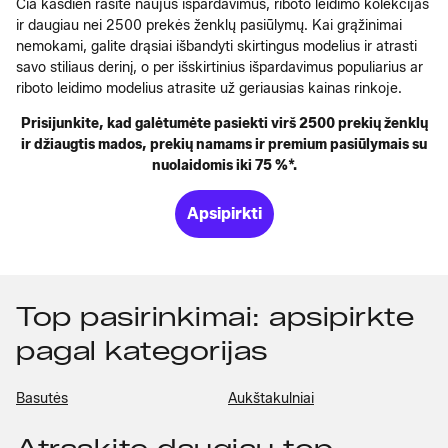
Čia kasdien rasite naujus išpardavimus, riboto leidimo kolekcijas
ir daugiau nei 2500 prekės ženklų pasiūlymų. Kai grąžinimai
nemokami, galite drąsiai išbandyti skirtingus modelius ir atrasti
savo stiliaus derinį, o per išskirtinius išpardavimus populiarius ar
riboto leidimo modelius atrasite už geriausias kainas rinkoje.
Prisijunkite, kad galėtumėte pasiekti virš 2500 prekių ženklų
ir džiaugtis mados, prekių namams ir premium pasiūlymais su
nuolaidomis iki 75 %*.
Apsipirkti
Top pasirinkimai: apsipirkte
pagal kategorijas
Basutės
Aukštakulniai