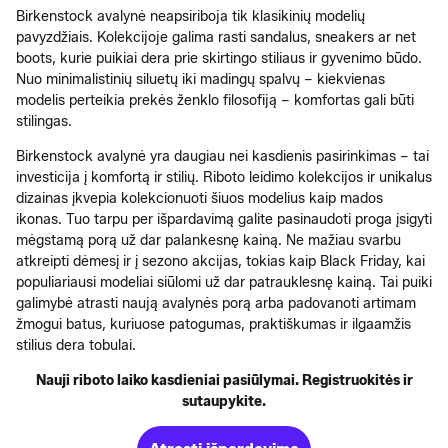
Birkenstock avalynė neapsiriboja tik klasikinių modelių
pavyzdžiais. Kolekcijoje galima rasti sandalus, sneakers ar net
boots, kurie puikiai dera prie skirtingo stiliaus ir gyvenimo būdo.
Nuo minimalistinių siluetų iki madingų spalvų – kiekvienas
modelis perteikia prekės ženklo filosofiją – komfortas gali būti
stilingas.
Birkenstock avalynė yra daugiau nei kasdienis pasirinkimas – tai
investicija į komfortą ir stilių. Riboto leidimo kolekcijos ir unikalus
dizainas įkvepia kolekcionuoti šiuos modelius kaip mados
ikonas. Tuo tarpu per išpardavimą galite pasinaudoti proga įsigyti
mėgstamą porą už dar palankesnę kainą. Ne mažiau svarbu
atkreipti dėmesį ir į sezono akcijas, tokias kaip Black Friday, kai
populiariausi modeliai siūlomi už dar patrauklesnę kainą. Tai puiki
galimybė atrasti naują avalynės porą arba padovanoti artimam
žmogui batus, kuriuose patogumas, praktiškumas ir ilgaamžis
stilius dera tobulai.
Nauji riboto laiko kasdieniai pasiūlymai. Registruokitės ir
sutaupykite.