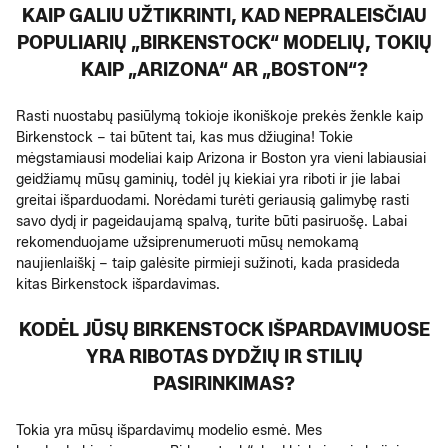
KAIP GALIU UŽTIKRINTI, KAD NEPRALEISČIAU
POPULIARIŲ „BIRKENSTOCK“ MODELIŲ, TOKIŲ
KAIP „ARIZONA“ AR „BOSTON“?
Rasti nuostabų pasiūlymą tokioje ikoniškoje prekės ženkle kaip
Birkenstock – tai būtent tai, kas mus džiugina! Tokie
mėgstamiausi modeliai kaip Arizona ir Boston yra vieni labiausiai
geidžiamų mūsų gaminių, todėl jų kiekiai yra riboti ir jie labai
greitai išparduodami. Norėdami turėti geriausią galimybę rasti
savo dydį ir pageidaujamą spalvą, turite būti pasiruošę. Labai
rekomenduojame užsiprenumeruoti mūsų nemokamą
naujienlaiškį – taip galėsite pirmieji sužinoti, kada prasideda
kitas Birkenstock išpardavimas.
KODĖL JŪSŲ BIRKENSTOCK IŠPARDAVIMUOSE
YRA RIBOTAS DYDŽIŲ IR STILIŲ
PASIRINKIMAS?
Tokia yra mūsų išpardavimų modelio esmė. Mes