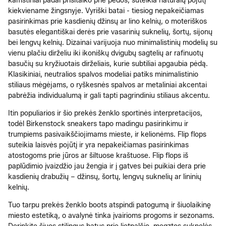
kamštiniai padai prisitaiko prie pėdos, suteikia natūralų pojūtį
kiekviename žingsnyje. Vyriški batai - tiesiog nepakeičiamas
pasirinkimas prie kasdienių džinsų ar lino kelnių, o moteriškos
basutės elegantiškai derės prie vasarinių suknelių, šortų, sijonų
bei lengvų kelnių. Dizainai varijuoja nuo minimalistinių modelių su
vienu plačiu dirželiu iki ikoniškų dvigubų sagtelių ar rafinuotų
basučių su kryžiuotais dirželiais, kurie subtiliai apgaubia pėdą.
Klasikiniai, neutralios spalvos modeliai patiks minimalistinio
stiliaus mėgėjams, o ryškesnės spalvos ar metaliniai akcentai
pabrėžia individualumą ir gali tapti pagrindiniu stiliaus akcentu.
Itin populiarios ir šio prekės ženklo sportinės interpretacijos,
todėl Birkenstock sneakers tapo madingu pasirinkimu ir
trumpiems pasivaikščiojimams mieste, ir kelionėms. Flip flops
suteikia laisvės pojūtį ir yra nepakeičiamas pasirinkimas
atostogoms prie jūros ar šiltuose kraštuose. Flip flops iš
paplūdimio įvaizdžio jau žengia ir į gatves bei puikiai dera prie
kasdienių drabužių – džinsų, šortų, lengvų suknelių ar lininių
kelnių.
Tuo tarpu prekės ženklo boots atspindi patogumą ir šiuolaikinę
miesto estetiką, o avalynė tinka įvairioms progoms ir sezonams.