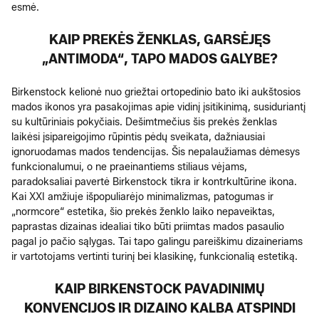
esmė.
KAIP PREKĖS ŽENKLAS, GARSĖJĘS
„ANTIMODA“, TAPO MADOS GALYBE?
Birkenstock kelionė nuo griežtai ortopedinio bato iki aukštosios
mados ikonos yra pasakojimas apie vidinį įsitikinimą, susiduriantį
su kultūriniais pokyčiais. Dešimtmečius šis prekės ženklas
laikėsi įsipareigojimo rūpintis pėdų sveikata, dažniausiai
ignoruodamas mados tendencijas. Šis nepalaužiamas dėmesys
funkcionalumui, o ne praeinantiems stiliaus vėjams,
paradoksaliai pavertė Birkenstock tikra ir kontrkultūrine ikona.
Kai XXI amžiuje išpopuliarėjo minimalizmas, patogumas ir
„normcore“ estetika, šio prekės ženklo laiko nepaveiktas,
paprastas dizainas idealiai tiko būti priimtas mados pasaulio
pagal jo pačio sąlygas. Tai tapo galingu pareiškimu dizaineriams
ir vartotojams vertinti turinį bei klasikinę, funkcionalią estetiką.
KAIP BIRKENSTOCK PAVADINIMŲ
KONVENCIJOS IR DIZAINO KALBA ATSPINDI