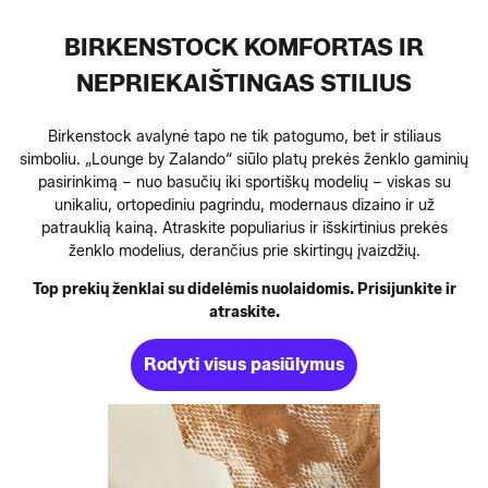
BIRKENSTOCK KOMFORTAS IR
NEPRIEKAIŠTINGAS STILIUS
Birkenstock avalynė tapo ne tik patogumo, bet ir stiliaus
simboliu. „Lounge by Zalando“ siūlo platų prekės ženklo gaminių
pasirinkimą – nuo basučių iki sportiškų modelių – viskas su
unikaliu, ortopediniu pagrindu, modernaus dizaino ir už
patrauklią kainą. Atraskite populiarius ir išskirtinius prekės
ženklo modelius, derančius prie skirtingų įvaizdžių.
Top prekių ženklai su didelėmis nuolaidomis. Prisijunkite ir
atraskite.
Rodyti visus pasiūlymus