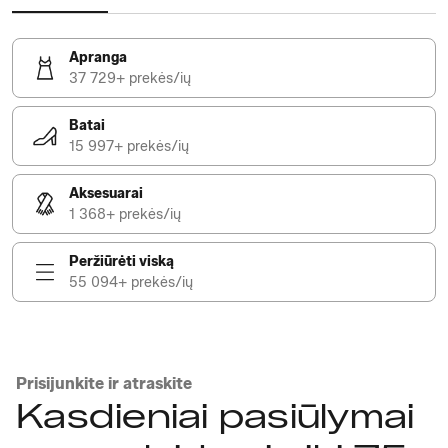
Apranga
37 729+ prekės/ių
Batai
15 997+ prekės/ių
Aksesuarai
1 368+ prekės/ių
Peržiūrėti viską
55 094+ prekės/ių
Prisijunkite ir atraskite
Kasdieniai pasiūlymai