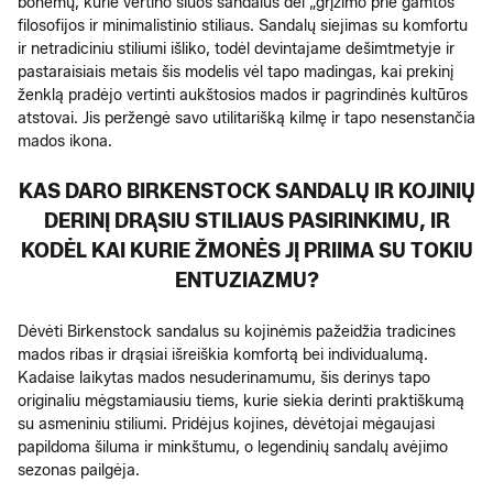
bohemų, kurie vertino šiuos sandalus dėl „grįžimo prie gamtos“
filosofijos ir minimalistinio stiliaus. Sandalų siejimas su komfortu
ir netradiciniu stiliumi išliko, todėl devintajame dešimtmetyje ir
pastaraisiais metais šis modelis vėl tapo madingas, kai prekinį
ženklą pradėjo vertinti aukštosios mados ir pagrindinės kultūros
atstovai. Jis peržengė savo utilitarišką kilmę ir tapo nesenstančia
mados ikona.
KAS DARO BIRKENSTOCK SANDALŲ IR KOJINIŲ
DERINĮ DRĄSIU STILIAUS PASIRINKIMU, IR
KODĖL KAI KURIE ŽMONĖS JĮ PRIIMA SU TOKIU
ENTUZIAZMU?
Dėvėti Birkenstock sandalus su kojinėmis pažeidžia tradicines
mados ribas ir drąsiai išreiškia komfortą bei individualumą.
Kadaise laikytas mados nesuderinamumu, šis derinys tapo
originaliu mėgstamiausiu tiems, kurie siekia derinti praktiškumą
su asmeniniu stiliumi. Pridėjus kojines, dėvėtojai mėgaujasi
papildoma šiluma ir minkštumu, o legendinių sandalų avėjimo
sezonas pailgėja.