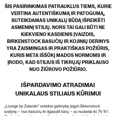
ŠIS PASIRINKIMAS PATRAUKLUS TIEMS, KURIE
VERTINA AUTENTIŠKUMĄ IR PATOGUMĄ,
SUTEIKDAMAS UNIKALŲ BŪDĄ IŠREIKŠTI
ASMENINĮ STILIŲ. NORS TAI GALI BŪTI NE
KIEKVIENO KASDIENIS ĮVAIZDIS,
BIRKENSTOCK BASUČIŲ IR KOJINIŲ DERINYS
YRA ŽAISMINGAS IR PRAKTIŠKAS POŽIŪRIS,
KURIS META IŠŠŪKĮ MADOS NORMOMS IR
ĮRODO, KAD STILIUS IŠ TIKRŲJŲ PRIKLAUSO
NUO ŽIŪROVO POŽIŪRIO.
IŠPARDAVIMO ATRADIMAI
UNIKALAUS STILIAUS KŪRIMUI
„Lounge by Zalando” suteikia galimybę įsigyti Birkenstock
avalynę – nuo basučių iki ilgaauliš batų – su nuolaida iki 75 %*.