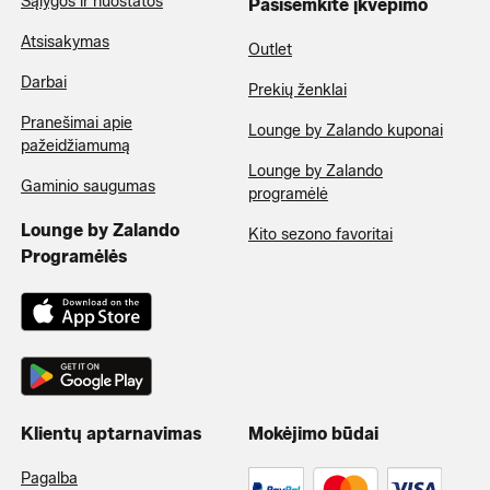
Sąlygos ir nuostatos
Pasisemkite įkvėpimo
Atsisakymas
Outlet
Darbai
Prekių ženklai
Pranešimai apie
Lounge by Zalando kuponai
pažeidžiamumą
Lounge by Zalando
Gaminio saugumas
programėlė
Lounge by Zalando
Kito sezono favoritai
Programėlės
Klientų aptarnavimas
Mokėjimo būdai
Pagalba