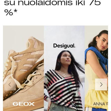
su nuolaidomis iki 75
%*
Ankstesnis
Toliau