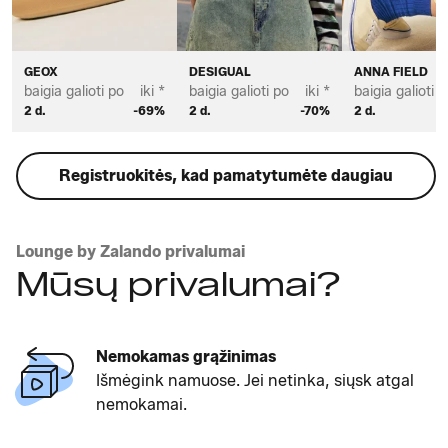
GEOX
DESIGUAL
ANNA FIELD
baigia galioti po
iki *
baigia galioti po
iki *
baigia galioti p
2 d.
-69%
2 d.
-70%
2 d.
Registruokitės, kad pamatytumėte daugiau
Lounge by Zalando privalumai
Mūsų privalumai?
Nemokamas grąžinimas
Išmėgink namuose. Jei netinka, siųsk atgal
nemokamai.