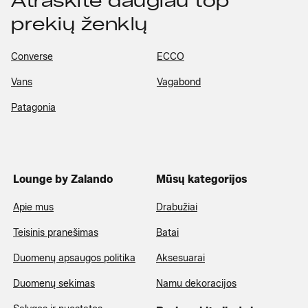
Atraskite daugiau top
prekių ženklų
Converse
ECCO
Vans
Vagabond
Patagonia
Lounge by Zalando
Mūsų kategorijos
Apie mus
Drabužiai
Teisinis pranešimas
Batai
Duomenų apsaugos politika
Aksesuarai
Duomenų sekimas
Namu dekoracijos