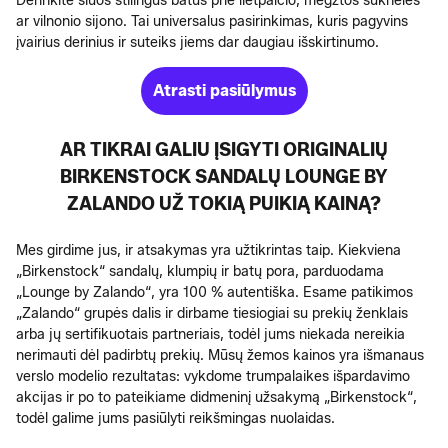
Derinkite šiuos stilingus batus prie lietpalčio, megztos suknelės
ar vilnonio sijono. Tai universalus pasirinkimas, kuris pagyvins
įvairius derinius ir suteiks jiems dar daugiau išskirtinumo.
Atrasti pasiūlymus
AR TIKRAI GALIU ĮSIGYTI ORIGINALIŲ
BIRKENSTOCK SANDALŲ LOUNGE BY
ZALANDO UŽ TOKIĄ PUIKIĄ KAINĄ?
Mes girdime jus, ir atsakymas yra užtikrintas taip. Kiekviena
„Birkenstock“ sandalų, klumpių ir batų pora, parduodama
„Lounge by Zalando“, yra 100 % autentiška. Esame patikimos
„Zalando“ grupės dalis ir dirbame tiesiogiai su prekių ženklais
arba jų sertifikuotais partneriais, todėl jums niekada nereikia
nerimauti dėl padirbtų prekių. Mūsų žemos kainos yra išmanaus
verslo modelio rezultatas: vykdome trumpalaikes išpardavimo
akcijas ir po to pateikiame didmeninį užsakymą „Birkenstock“,
todėl galime jums pasiūlyti reikšmingas nuolaidas.