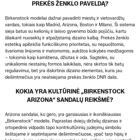
PREKĖS ŽENKLO PAVELDĄ?
Birkenstock modeliai dažnai pavadinti miestų ir vietovardžių
vardais, tokiais kaip Madrid, Arizona, Boston ir Milano. Ši sistema
sieja batus su kelionių ir laisvo gyvenimo būdo pojūčiu, kartu
išlaikant nuoseklų ir atpažįstamą dizaino kalbą. Prekės ženklo
estetiką apibrėžia funkciškumo prioritetas, su nepuoštomis,
švariomis linijomis ir matomomis, aukštos kokybės medžiagomis
– tokiomis kaip kamštiena, džiutas ir oda. Sagtelės, su
unikaliomis riestainių formos laikikliais, nėra skirtos tik batų
reguliavimui, bet yra išskirtinis dizaino elementas, kuris jau
dešimtmečius yra neatsiejama prekės ženklo DNR dalis.
KOKIA YRA KULTŪRINĖ „BIRKENSTOCK
ARIZONA“ SANDALŲ REIKŠMĖ?
Arizona sandalai, ko gero, yra garsiausias ir ikoniškiausias
„Birkenstock“ modelis. Paprastas dviejų dirželių dizainas ir
ortopedinis vidpadis tapo kontrkultūrinių judėjimų simboliu
šeštajame ir septintajame dešimtmečiuose, ypač tarp hipių ir