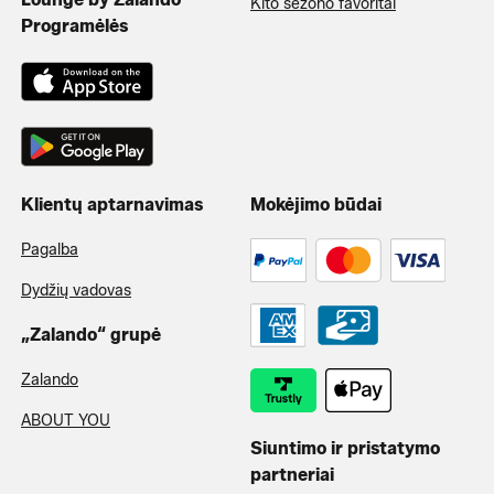
Kito sezono favoritai
Programėlės
Klientų aptarnavimas
Mokėjimo būdai
Pagalba
Dydžių vadovas
„Zalando“ grupė
Zalando
ABOUT YOU
Siuntimo ir pristatymo
partneriai