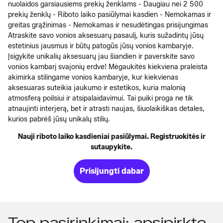
nuolaidos garsiausiems prekių ženklams - Daugiau nei 2 500
prekių ženklų - Riboto laiko pasiūlymai kasdien - Nemokamas ir
greitas grąžinimas - Nemokamas ir nesudėtingas prisijungimas
Atraskite savo vonios aksesuarų pasaulį, kuris sužadintų jūsų
estetinius jausmus ir būtų patogūs jūsų vonios kambaryje.
Įsigykite unikalių aksesuarų jau šiandien ir paverskite savo
vonios kambarį svajonių erdve! Mėgaukitės kiekviena praleista
akimirka stilingame vonios kambaryje, kur kiekvienas
aksesuaras suteikia jaukumo ir estetikos, kuria malonią
atmosferą poilsiui ir atsipalaidavimui. Tai puiki proga ne tik
atnaujinti interjerą, bet ir atrasti naujas, šiuolaikiškas detales,
kurios pabrėš jūsų unikalų stilių.
Nauji riboto laiko kasdieniai pasiūlymai. Registruokitės ir
sutaupykite.
Prisijungti dabar
Top pasirinkimai: apsipirkte