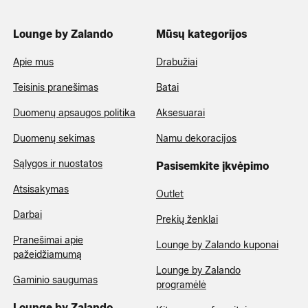
Lounge by Zalando
Mūsų kategorijos
Apie mus
Drabužiai
Teisinis pranešimas
Batai
Duomenų apsaugos politika
Aksesuarai
Duomenų sekimas
Namu dekoracijos
Sąlygos ir nuostatos
Pasisemkite įkvėpimo
Atsisakymas
Outlet
Darbai
Prekių ženklai
Pranešimai apie
Lounge by Zalando kuponai
pažeidžiamumą
Lounge by Zalando
Gaminio saugumas
programėlė
Lounge by Zalando