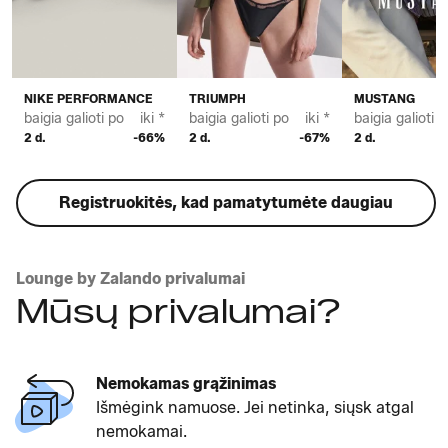
NIKE PERFORMANCE
TRIUMPH
MUSTANG
baigia galioti po
iki *
baigia galioti po
iki *
baigia galioti p
2 d.
-66%
2 d.
-67%
2 d.
Registruokitės, kad pamatytumėte daugiau
Lounge by Zalando privalumai
Mūsų privalumai?
Nemokamas grąžinimas
Išmėgink namuose. Jei netinka, siųsk atgal
nemokamai.