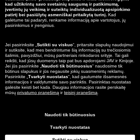
zalando-lounge.lt
zalando-lounge.sk
zalando-lounge.ro
zalando-lounge.hr
zalando-lounge.si
zalando-lounge.hu
zalando-lounge.lu
zalando-lounge.ee
zalando-lounge.lv
zalando-lounge.no
Mus taip pat
rasite
Facebook
Instagram
*susijęs su gamintojo
rekomenduojama mažmenine kaina
.