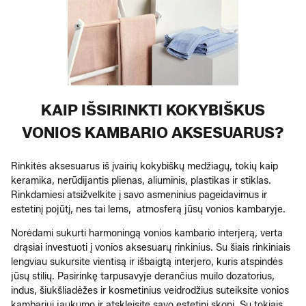
KAIP IŠSIRINKTI KOKYBIŠKUS
VONIOS KAMBARIO AKSESUARUS?
Rinkitės aksesuarus iš įvairių kokybiškų medžiagų, tokių kaip
keramika, nerūdijantis plienas, aliuminis, plastikas ir stiklas.
Rinkdamiesi atsižvelkite į savo asmeninius pageidavimus ir
estetinį pojūtį, nes tai lems, atmosferą jūsų vonios kambaryje.
Norėdami sukurti harmoningą vonios kambario interjerą, verta
drąsiai investuoti į vonios aksesuarų rinkinius. Su šiais rinkiniais
lengviau sukursite vientisą ir išbaigtą interjero, kuris atspindės
jūsų stilių. Pasirinkę tarpusavyje derančius muilo dozatorius,
indus, šiukšliadėžes ir kosmetinius veidrodžius suteiksite vonios
kambariui jaukumo ir atskleisite savo estetinį skonį. Su tokiais