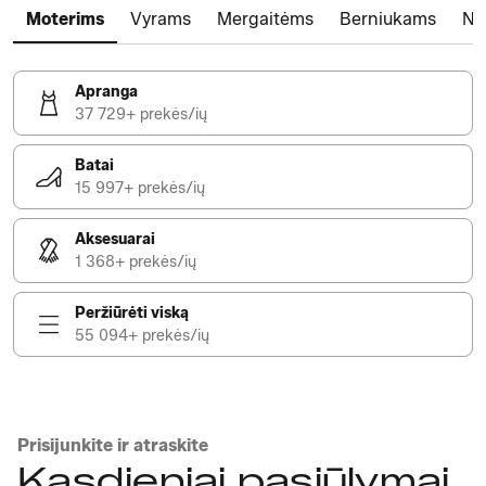
Moterims
Vyrams
Mergaitėms
Berniukams
Na
Apranga
37 729+ prekės/ių
Batai
15 997+ prekės/ių
Aksesuarai
1 368+ prekės/ių
Peržiūrėti viską
55 094+ prekės/ių
Prisijunkite ir atraskite
Kasdieniai pasiūlymai