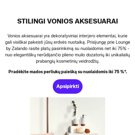
STILINGI VONIOS AKSESUARAI
Vonios aksesuarai yra dekoratyviniai interjero elementai, kurie
gali visiškai pakeisti jūsų erdvės nuotaiką. Prisijungę prie Lounge
by Zalando rasite platų pasirinkimą su nuolaidomis net iki 75% -
nuo elegantiškų nerūdijančio plieno muilo dozatorių iki unikalialių
prabangių kosmetinių veidrodžių.
Pradėkite mados perliukų paiešką su nuolaidomis iki 75 %*.
Apsipirkti