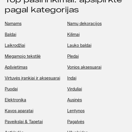
pagal kategorijas
Namams
Namų dekoracijos
Baldai
Kilimai
Laikrodžiai
Lauko baldai
Miegamojo tekstilė
Pledai
Apšvietimas
Vonios aksesuarai
Virtuvės įrankiai ir aksesuarai
Indai
Puodai
Virduliai
Elektronika
Ausinės
Kavos aparatai
Lentynos
Paveikslai & Tapetai
Pagalvės