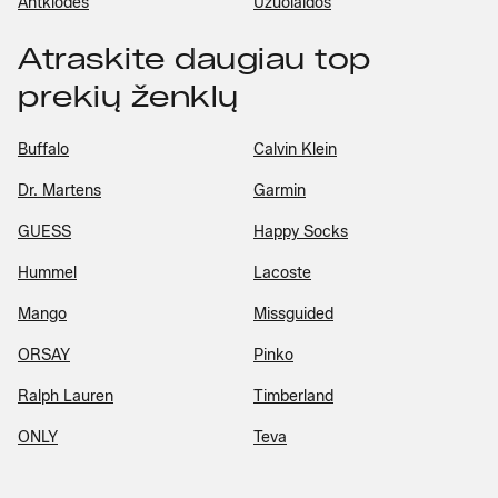
Antklodės
Užuolaidos
Atraskite daugiau top
prekių ženklų
Buffalo
Calvin Klein
Dr. Martens
Garmin
GUESS
Happy Socks
Hummel
Lacoste
Mango
Missguided
ORSAY
Pinko
Ralph Lauren
Timberland
ONLY
Teva