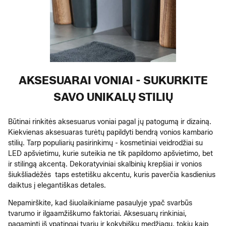
AKSESUARAI VONIAI - SUKURKITE
SAVO UNIKALŲ STILIŲ
Būtinai rinkitės aksesuarus voniai pagal jų patogumą ir dizainą.
Kiekvienas aksesuaras turėtų papildyti bendrą vonios kambario
stilių. Tarp populiarių pasirinkimų - kosmetiniai veidrodžiai su
LED apšvietimu, kurie suteikia ne tik papildomo apšvietimo, bet
ir stilingą akcentą. Dekoratyviniai skalbinių krepšiai ir vonios
šiukšliadėžės taps estetišku akcentu, kuris paverčia kasdienius
daiktus į elegantiškas detales.
Nepamirškite, kad šiuolaikiniame pasaulyje ypač svarbūs
tvarumo ir ilgaamžiškumo faktoriai. Aksesuarų rinkiniai,
pagaminti iš ypatingai tvarių ir kokybiškų medžiagų, tokių kaip