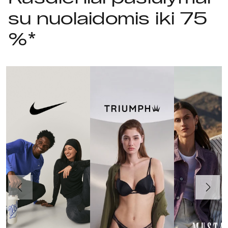
su nuolaidomis iki 75
%*
Ankstesnis
Toliau