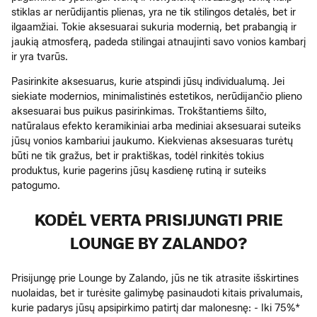
stiklas ar nerūdijantis plienas, yra ne tik stilingos detalės , bet ir
ilgaamžiai. Tokie aksesuarai sukuria modernią, bet prabangią ir
jauki ą atmosferą, padeda stilingai atnaujinti savo vonios kambarį
ir yra tvarūs.
Pasirinkite aksesuarus, kurie atspindi jūsų individualumą. Jei
siekiate modernios, minimalistinės estetikos, nerūdijančio plieno
aksesuarai bus puikus pasirinkimas. Trokštantiems šilto,
natūralaus efekto keramikiniai arba mediniai aksesuarai suteiks
jūsų vonios kambariui jaukumo. Kiekvienas aksesuaras turėtų
būti ne tik gražus, bet ir praktiškas, todėl rinkitės tokius
produktus, kurie pagerins jūsų kasdienę rutiną ir suteiks
patogumo.
KODĖL VERTA PRISIJUNGTI PRIE
LOUNGE BY ZALANDO?
Prisijungę prie Lounge by Zalando, jūs ne tik atrasite išskirtines
nuolaidas, bet ir turėsite galimybę pasinaudoti kitais privalumais,
kurie padarys jūsų apsipirkimo patirtį dar malonesnę: - Iki 75%*