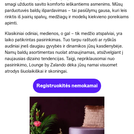
smagi užduotis savito komforto ieškantiems asmenims. Mūsų
parduotuvės baldų išpardavimas – tai pasiūlymų gausa, kuri leis
rinktis iš įvairių spalvų, medžiagų ir modelių kiekvieno poreikiams
apimti.
Klasikiniai odiniai, medienos, o gal – tik medžio atspalviai, yra
laiko patikrintas pasirinkimas. Tuo tarpu raštuoti ar ryškūs
audiniai įneš daugiau gyvybės ir dinamikos jūsų kasdienybėje.
Namų baldų asortimentas nuolat atnaujinamas, atsižvelgiant į
naujausias dizaino tendencijas. Taigi, nepriklausomai nuo
pasirinkimo, Lounge by Zalando dėka jūsų namai visuomet
atrodys šiuolaikiškai ir skoningai.
Registruokitės nemokamai