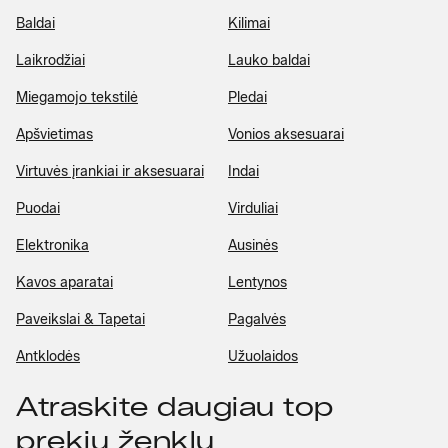
Baldai
Kilimai
Laikrodžiai
Lauko baldai
Miegamojo tekstilė
Pledai
Apšvietimas
Vonios aksesuarai
Virtuvės įrankiai ir aksesuarai
Indai
Puodai
Virduliai
Elektronika
Ausinės
Kavos aparatai
Lentynos
Paveikslai & Tapetai
Pagalvės
Antklodės
Užuolaidos
Atraskite daugiau top
prekių ženklų