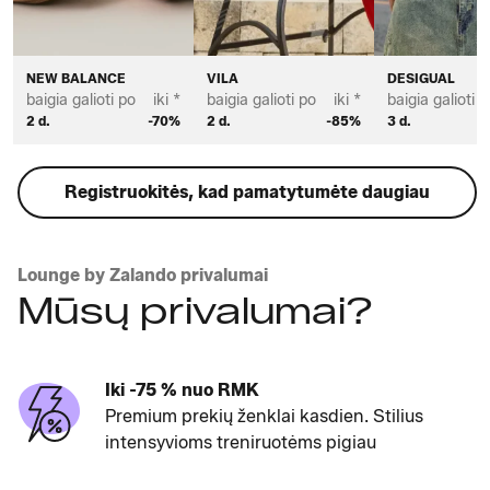
NEW BALANCE
VILA
DESIGUAL
baigia galioti po
iki *
baigia galioti po
iki *
baigia galioti p
2 d.
-70%
2 d.
-85%
3 d.
Registruokitės, kad pamatytumėte daugiau
Lounge by Zalando privalumai
Mūsų privalumai?
Iki -75 % nuo RMK
Premium prekių ženklai kasdien. Stilius
intensyvioms treniruotėms pigiau