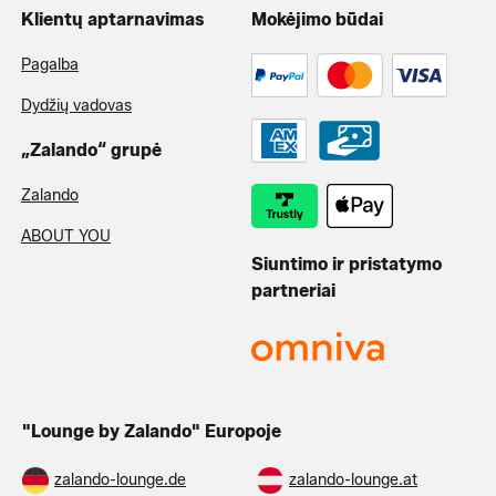
Klientų aptarnavimas
Mokėjimo būdai
Pagalba
Dydžių vadovas
„Zalando“ grupė
Zalando
ABOUT YOU
Siuntimo ir pristatymo
partneriai
"Lounge by Zalando" Europoje
zalando-lounge.de
zalando-lounge.at