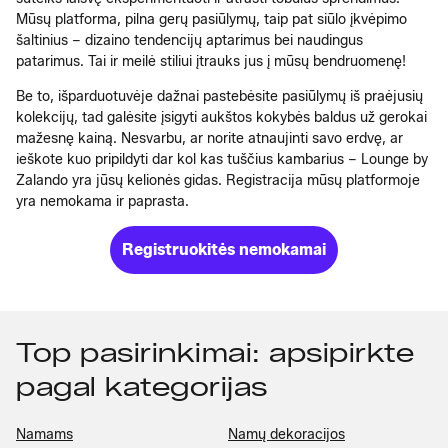
Mūsų platforma, pilna gerų pasiūlymų, taip pat siūlo įkvėpimo
šaltinius – dizaino tendencijų aptarimus bei naudingus
patarimus. Tai ir meilė stiliui įtrauks jus į mūsų bendruomenę!
Be to, išparduotuvėje dažnai pastebėsite pasiūlymų iš praėjusių
kolekcijų, tad galėsite įsigyti aukštos kokybės baldus už gerokai
mažesnę kainą. Nesvarbu, ar norite atnaujinti savo erdvę, ar
ieškote kuo pripildyti dar kol kas tuščius kambarius – Lounge by
Zalando yra jūsų kelionės gidas. Registracija mūsų platformoje
yra nemokama ir paprasta.
Registruokitės nemokamai
Top pasirinkimai: apsipirkte
pagal kategorijas
Namams
Namų dekoracijos