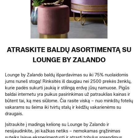
ATRASKITE BALDŲ ASORTIMENTĄ SU
LOUNGE BY ZALANDO
Lounge by Zalando baldų išpardavimas su iki 75% nuolaidomis
jums nuneš stogą! Rinksitės iš daugiau nei 2500 prekės ženklų,
kurie padės sukurti jaukią ir stilingą erdvę jūsų namuose. Pigūs
baldai internetu yra puikus pasirinkimas už patrauklias kainas ir
būtent tai, ką mes siūlome. Čia rasite viską – nuo minkštų fotelių
vakarams su šeima iki tvirtų stalų ir kėdžių vakarienėms su
draugais.
Įsitraukite į madingą kelionę su Lounge by Zalando ir
nesijaudinkite, jei kažkas netiks – nemokamas grąžinimas
suteiks laisvę eksperimentuoti ir atrasti tobulus sprendimus.