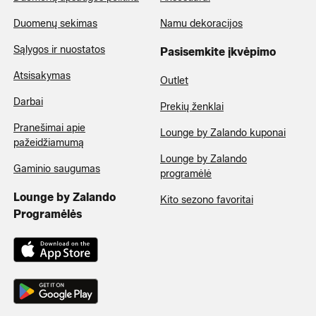
Duomenų sekimas
Namu dekoracijos
Sąlygos ir nuostatos
Pasisemkite įkvėpimo
Atsisakymas
Outlet
Darbai
Prekių ženklai
Pranešimai apie
Lounge by Zalando kuponai
pažeidžiamumą
Lounge by Zalando
Gaminio saugumas
programėlė
Lounge by Zalando
Kito sezono favoritai
Programėlės