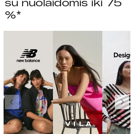
su nuolaidomis iki 75
%*
Ankstesnis
Toliau