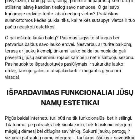
pavyzdžiui, madingą sofų seriją, patirsite nepaprastą komfortą ir
stilistinę laisvę kasdien tiesiog savo namuose. O gal savo
kuriamoje erdvėje turite labai nedaug vietos? Praktiškos
sulankstomos kėdės puikiai tiks, kai reikės sutaupyti vietos ir tuo
pačiu neaukoti estetikos.
O gal ieškote lauko baldų? Pas mus įsigysite stilingus bei
patvarius baldus savo lauko erdvei. Nesvarbu, ar turite balkoną,
terasą ar jaukų kiemelį, tinkami lauko baldai su nuolaida gali
paversti jį jūsų asmeniniu rojaus kampeliu net ir šaltuoju sezonu.
Pasinaudokite išparduotuvės pasiūlymais ir sukurkite lauko
erdvę, kurioje galėsite atsipalaiduoti ir mėgautis grynu oru
visada!
IŠPARDAVIMAS FUNKCIONALIAI JŪSŲ
NAMŲ ESTETIKAI
Pigūs baldai internetu turi būti ne tik funkcionalūs, bet ir stilingi.
Tik tuomet jie patrauks tiek šiuolaikinio, tiek klasikinio interjero
mėgėjų dėmesį bei džiugins savininką. Sukurti jaukų, patogų ir
vizualiai patrauklų namų interjerą – tai tikras iššūkis ir savotiškai