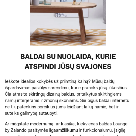
BALDAI SU NUOLAIDA, KURIE
ATSPINDI JŪSŲ SVAJONES
Ieškote idealios kokybės už priimtiną kainą? Mūsų baldų
išpardavimas pasiūlys sprendimų, kurie pranoks jūsų lūkesčius.
Čia atrasite skirtingų dizainų baldus, pritaikytus skirtingiems
namų interjerams ir žmonių skoniams. Šie pigūs baldai internetu
ne tik patenkins poreikius jums leidžiant laiką namie, bet ir
suteiks galimybę sutaupyti.
Ar mėgstate modernumą, ar klasiką, kiekvienas baldas Lounge
by Zalando pasižymės ilgaamžiškumu ir funkcionalumu. Įsigiję,