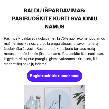
BALDŲ IŠPARDAVIMAS:
PASIRUOŠKITE KURTI SVAJONIŲ
NAMUS
Pas mus – baldai su nuolaida net iki 75% nuo rekomenduojamos
mažmeninės kainos, yra puiki proga atnaujinti savo interjerą
šiuolaikišku žavesiu. Rasite produktus, kurie tarnaus metų
metus ir pridės laimės jūsų namams. Išnaudokite šias nuolaidas,
įsigydami viską nuo patogių ilgiems vakarams skirtų sofų iki
elegantiškų sekcijų indams.
Registruokitės nemokamai