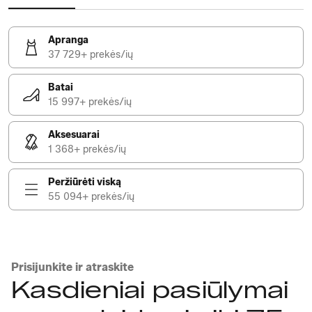
Apranga
37 729+ prekės/ių
Batai
15 997+ prekės/ių
Aksesuarai
1 368+ prekės/ių
Peržiūrėti viską
55 094+ prekės/ių
Prisijunkite ir atraskite
Kasdieniai pasiūlymai