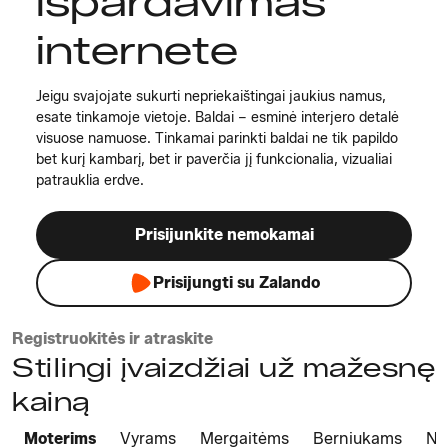
išpardavimas
internete
Jeigu svajojate sukurti nepriekaištingai jaukius namus,
esate tinkamoje vietoje. Baldai – esminė interjero detalė
visuose namuose. Tinkamai parinkti baldai ne tik papildo
bet kurį kambarį, bet ir paverčia jį funkcionalia, vizualiai
patrauklia erdve.
Prisijunkite nemokamai
Prisijungti su Zalando
Registruokitės ir atraskite
Stilingi įvaizdžiai už mažesnę
kainą
Moterims
Vyrams
Mergaitėms
Berniukams
Na