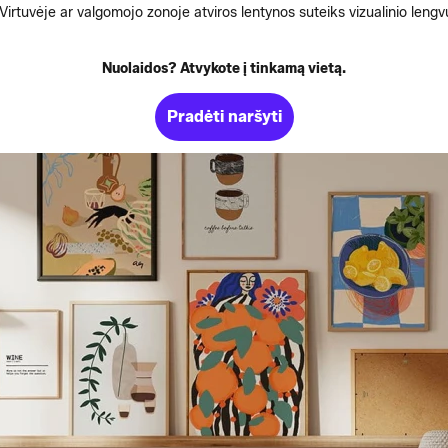
irtuvėje ar valgomojo zonoje atviros lentynos suteiks vizualinio len
Nuolaidos? Atvykote į tinkamą vietą.
Pradėti naršyti