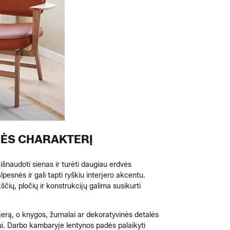
VĖS CHARAKTERĮ
t išnaudoti sienas ir turėti daugiau erdvės
pesnės ir gali tapti ryškiu interjero akcentu.
ščių, pločių ir konstrukcijų galima susikurti
rjerą, o knygos, žurnalai ar dekoratyvinės detalės
ui. Darbo kambaryje lentynos padės palaikyti