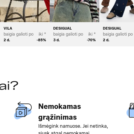
VILA
DESIGUAL
DESIGUAL
baigia galioti po
iki *
baigia galioti po
iki *
baigia galioti po
2 d.
-85%
3 d.
-70%
2 d.
ai?
Nemokamas
grąžinimas
Išmėgink namuose. Jei netinka,
siųsk atgal nemokamai.