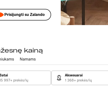
Prisijungti su Zalando
mažesnę kainą
niukams
Namams
Batai
Aksesuarai
15 997+ prekės/ių
1 368+ prekės/ių