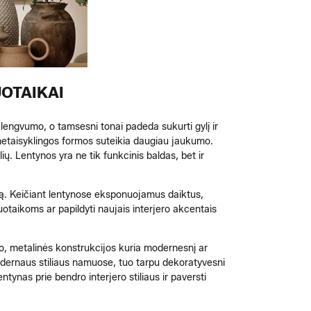
OTAIKAI
a lengvumo, o tamsesni tonai padeda sukurti gylį ir
r netaisyklingos formos suteikia daugiau jaukumo.
ių. Lentynos yra ne tik funkcinis baldas, bet ir
zdą. Keičiant lentynose eksponuojamus daiktus,
uotaikoms ar papildyti naujais interjero akcentais
umo, metalinės konstrukcijos kuria modernesnį ar
a modernaus stiliaus namuose, tuo tarpu dekoratyvesni
entynas prie bendro interjero stiliaus ir paversti