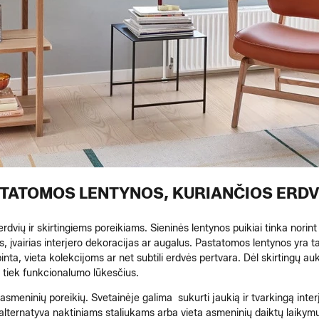
ASTATOMOS LENTYNOS, KURIANČIOS ERD
ų erdvių ir skirtingiems poreikiams. Sieninės lentynos puikiai tinka norin
, įvairias interjero dekoracijas ar augalus. Pastatomos lentynos yra tal
nta, vieta kolekcijoms ar net subtili erdvės pertvara. Dėl skirtingų auk
s, tiek funkcionalumo lūkesčius.
r asmeninių poreikių. Svetainėje galima sukurti jaukią ir tvarkingą inte
 alternatyva naktiniams staliukams arba vieta asmeninių daiktų laikym