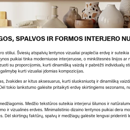
GOS, SPALVOS IR FORMOS INTERJERO NU
 stiliui. Šviesių atspalvių lentynos vizualiai praplečia erdvę ir suteiki
ntynos puikiai tinka moderniuose interjeruose, o minkštesnės linijos a
oti su proporcijomis, kurti dinamišką vaizdą ir pabrėžti individualų stil
 galimybę kurti vizualiai įdomias kompozicijas.
zas, žvakides ar kitus aksesuarus, kurti sluoksniuotą ir dinamišką vai
Dėl tokio lankstumo galėsite pritaikyti erdvę skirtingiems sezonams, n
ir medžiagomis. Medžio tekstūros suteikia interjerui šilumos ir natūral
gvumo ir vizualinės erdvės. Minimalistinio dizaino lentynos puikiai der
s. Dėl skirtingų faktūrų, spalvų ir medžiagų galėsite lengvai priderinti l