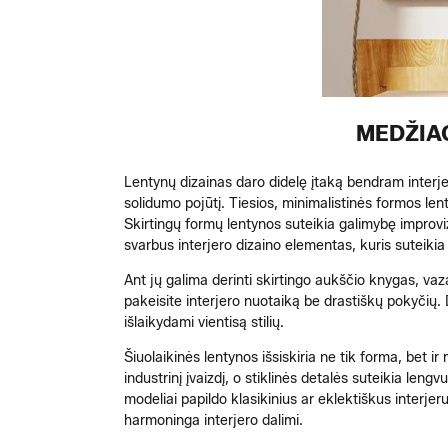
MEDŽIA
Lentynų dizainas daro didelę įtaką bendram interjero
solidumo pojūtį. Tiesios, minimalistinės formos le
Skirtingų formų lentynos suteikia galimybę improvizu
svarbus interjero dizaino elementas, kuris suteikia
Ant jų galima derinti skirtingo aukščio knygas, va
pakeisite interjero nuotaiką be drastiškų pokyčių. 
išlaikydami vientisą stilių.
Šiuolaikinės lentynos išsiskiria ne tik forma, bet 
industrinį įvaizdį, o stiklinės detalės suteikia len
modeliai papildo klasikinius ar eklektiškus interjeru
harmoninga interjero dalimi.