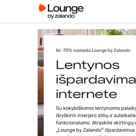
Iki -75% nuolaida Lounge by Zalando
Lentynos
išpardavim
internete
Su kokybiškomis lentynomis palaik
išryškinti interjero stilių ir suteiksi
funkcionalumo. Atraskite skirtingų 
„Lounge by Zalando“ išpardavimus 