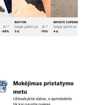
BAYTON
BROSTE COPENHAGEN
BIANCO
iki *
baigia galioti po
iki *
baigia galioti po
iki *
baigia ga
-65%
3 d.
-70%
4 d.
-69%
3 d.
Mokėjimas pristatymo
metu
Užsisakykite dabar, o apmokėkite
tik kai gausite prekes