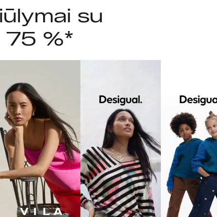
iūlymai su
i 75 %*