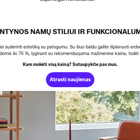
NTYNOS NAMŲ STILIUI IR FUNKCIONALU
si suderinti estetiką su patogumu. Su šiuo baldu galite išplanuoti erdvę
idomis iki 75 %, lyginant su rekomenduojama mažmenine kaina, todėl len
Kam mokėti visą kainą? Sutaupykite pas mus.
Atrasti naujienas