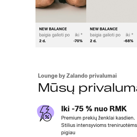
NEW BALANCE
NEW BALANCE
baigia galioti po
iki *
baigia galioti po
iki *
2 d.
-70%
2 d.
-68%
Lounge by Zalando privalumai
Mūsų privalum
Iki -75 % nuo RMK
Premium prekių ženklai kasdien.
Stilius intensyvioms treniruotėms
pigiau