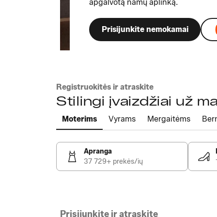
apgalvotą namų aplinką.
Prisijunkite nemokamai
Registruokitės ir atraskite
Stilingi įvaizdžiai už 
Moterims
Vyrams
Mergaitėms
Ber
Apranga
37 729+ prekės/ių
Prisijunkite ir atraskite