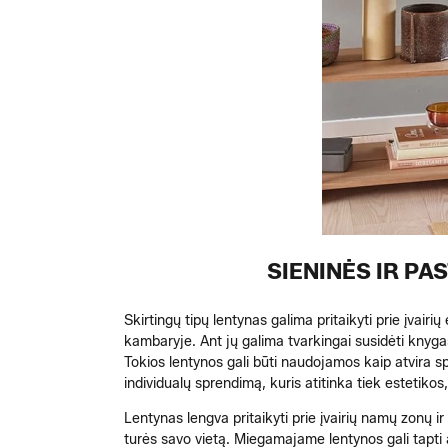
SIENINĖS IR P
Skirtingų tipų lentynas galima pritaikyti prie įvairi
kambaryje. Ant jų galima tvarkingai susidėti knygas
Tokios lentynos gali būti naudojamos kaip atvira spi
individualų sprendimą, kuris atitinka tiek estetiko
Lentynas lengva pritaikyti prie įvairių namų zonų i
turės savo vietą. Miegamajame lentynos gali tapti