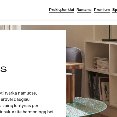
Prekių ženklai
Namams
Premium
Sp
as
yti tvarką namuose,
te erdvei daugiau
dizainų lentynas per
ir sukurkite harmoningą bei