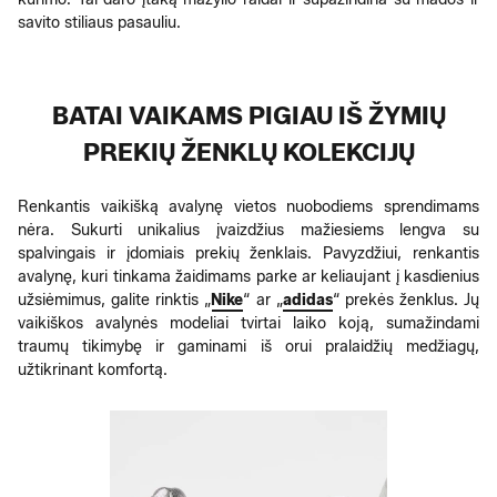
savito stiliaus pasauliu.
BATAI VAIKAMS PIGIAU IŠ ŽYMIŲ
PREKIŲ ŽENKLŲ KOLEKCIJŲ
Renkantis vaikišką avalynę vietos nuobodiems sprendimams
nėra. Sukurti unikalius įvaizdžius mažiesiems lengva su
spalvingais ir įdomiais prekių ženklais. Pavyzdžiui, renkantis
avalynę, kuri tinkama žaidimams parke ar keliaujant į kasdienius
užsiėmimus, galite rinktis „
Nike
“ ar „
adidas
“ prekės ženklus. Jų
vaikiškos avalynės modeliai tvirtai laiko koją, sumažindami
traumų tikimybę ir gaminami iš orui pralaidžių medžiagų,
užtikrinant komfortą.