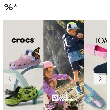
%*
Ankstesnis
Toliau