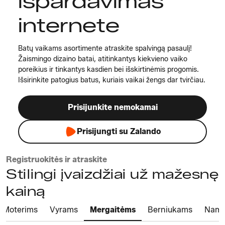
išpardavimas
internete
Batų vaikams asortimente atraskite spalvingą pasaulį!
Žaismingo dizaino batai, atitinkantys kiekvieno vaiko
poreikius ir tinkantys kasdien bei išskirtinėmis progomis.
Išsirinkite patogius batus, kuriais vaikai žengs dar tvirčiau.
Prisijunkite nemokamai
Prisijungti su Zalando
Registruokitės ir atraskite
Stilingi įvaizdžiai už mažesnę
kainą
Moterims
Vyrams
Mergaitėms
Berniukams
Nam