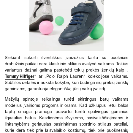
Siekiant sukurti šventiškus įvaizdžius kartu su puošniais
drabužiais puikiai dera klasikinio stiliaus avalynė vaikams. Tokius
variantus dažnai galima pastebėti tokių prekės ženklų kaip „
Tommy Hilfiger
“ ar „Polo Ralph Lauren“ kolekcijose vaikams.
Subtilios detalės ir aukšta kokybė, kuri būdinga šių prekių ženklų
gaminiams, garantuoja elegantišką jūsų vaikų įvaizdį.
Mažylių spintoje reikalinga turėti skirtingus batų vaikams
modelius įvairioms progoms ir orams. Kad užklupus lietui balos
taptų smagia pramoga pravartu turėti spalvingus guminius
ilgaaulius batus. Kasdienėms išvykoms, pasivaikščiojimams ir
linksmybėms geriausias pasirinkimas sportinio stiliaus bateliai,
kurie dera tiek prie laisvalaikio kostiumų, tiek prie puošnesnių