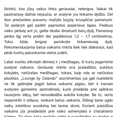
Išrinkti, kas jūsų vaikui tinka geriausiai, nelengva. Vaikai tik
pasimatavę dažnai nejaučia, ar avalynė yra tinkamo dydžio. Dėl
šios priežasties pravartu mažylio kojytę kruopščiai pamatuoti.
Tai padaryti gali padėti paprastas popieriaus lapas. Padėjus
vaiko pėdutę ant jo, galite tiksliai išmatuoti batų dydį. Pamatavę
pėdos ilgį verta pridėti dar papildomus 1,2 – 1,7 centimetrus.
Tokiu būdu lengvai parinksite tinkamiausią dydį.
Rekomenduojama batus vaikams rinktis šiek tiek didesnius, kad
pėda turėtų pakankamai vietos judėti.
Labai svarbu atkreipti dėmesį ir į medžiagas, iš kurių pagaminta
avalynė vaikams. Geriausia rinktis orui pralaidžias, aukštos
kokybės, natūralias medžiagas, tokias, kaip oda ar natūralus
pluoštas. „Lounge by Zalando“ asortimentas jus gali nustebinti
ne tik galimybe įsigyti batus vaikams pigiau, bet ir tvariais
avalynės gaminimo sprendimais, kurie prisideda prie aplinkos
tausojimo idėjų, bet nenusileidžia aukšta kokybe. Be to, verta
nepamiršti ir stiliaus, renkant batus vaikams. Stilingi batai ugdo
vaikų estetikos suvokimą bei lavina skonį. Kuriant įvaizdžius
vaikams jūs prisidedate prie vaiko asmenybės ir charakterio
kūrimo. Tai daro įtaką mažylio raidai ir supažindina su mados ir