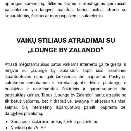
aprangos sprendimų. Šiltiems orams ir atostogoms geriausias
pasirinkimas yra lengvos basutės, kurios puikiai atrodo su
kepuraitėmis, šortais ar margaspalvėmis suknelėmis.
VAIKŲ STILIAUS ATRADIMAI SU
„LOUNGE BY ZALANDO“
Atrasti mėgstamiausius batus vaikams internetu galite greitai ir
lengvai su „Lounge by Zalando“. Tapti šios išskirtinės
išparduotuvės nariu gali kiekvienas itin paprastai. Paskyros
sukūrimas nemokamas ir nereikalaujantis didelių pastangų, o
nuolaidos ir asortimentas išskirtinis ir garantuojantis itin
patrauklias kainas. Tapus „Lounge by Zalando“ nariu, atrasite ne
tik batus vaikams, bet ir drabužius, avalynę ir aksesuarus visai
šeimai. Šią internetinę išparduotuvę pamilti paprasta dėl
daugybės privalumų:
Gausaus ir išskirtinio prekių ženklų pasirinkimo
Nuolaidų iki 75 %*