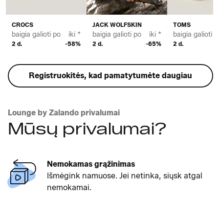
CROCS
JACK WOLFSKIN
TOMS
baigia galioti po
iki *
baigia galioti po
iki *
baigia galioti p
2 d.
-58%
2 d.
-65%
2 d.
Registruokitės, kad pamatytumėte daugiau
Lounge by Zalando privalumai
Mūsų privalumai?
Nemokamas grąžinimas
Išmėgink namuose. Jei netinka, siųsk atgal
nemokamai.