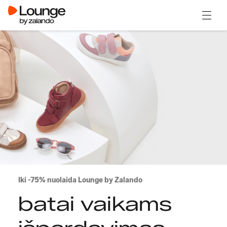
Atidary
Iki -75% nuolaida Lounge by Zalando
batai vaikams