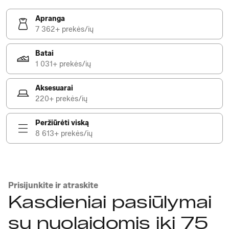
Apranga
7 362+ prekės/ių
Batai
1 031+ prekės/ių
Aksesuarai
220+ prekės/ių
Peržiūrėti viską
8 613+ prekės/ių
Prisijunkite ir atraskite
Kasdieniai pasiūlymai
su nuolaidomis iki 75