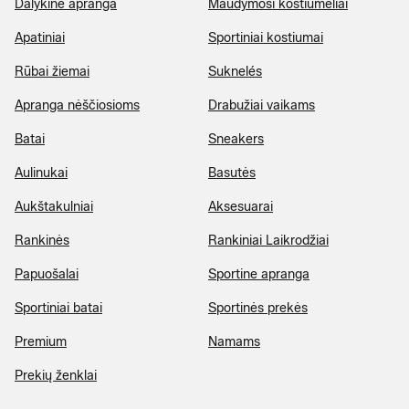
Dalykinė apranga
Maudymosi kostiumėliai
Apatiniai
Sportiniai kostiumai
Rūbai žiemai
Suknelés
Apranga nėščiosioms
Drabužiai vaikams
Batai
Sneakers
Aulinukai
Basutės
Aukštakulniai
Aksesuarai
Rankinės
Rankiniai Laikrodžiai
Papuošalai
Sportine apranga
Sportiniai batai
Sportinės prekės
Premium
Namams
Prekių ženklai