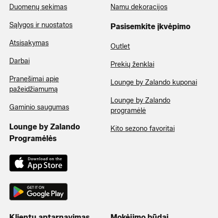
Duomenų sekimas
Namu dekoracijos
Sąlygos ir nuostatos
Pasisemkite įkvėpimo
Atsisakymas
Outlet
Darbai
Prekių ženklai
Pranešimai apie
Lounge by Zalando kuponai
pažeidžiamumą
Lounge by Zalando
Gaminio saugumas
programėlė
Lounge by Zalando
Kito sezono favoritai
Programėlės
Klientų aptarnavimas
Mokėjimo būdai