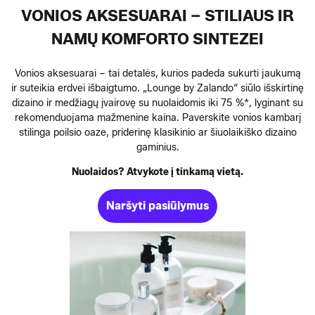
VONIOS AKSESUARAI – STILIAUS IR
NAMŲ KOMFORTO SINTEZEI
Vonios aksesuarai – tai detalės, kurios padeda sukurti jaukumą
ir suteikia erdvei išbaigtumo. „Lounge by Zalando“ siūlo išskirtinę
dizaino ir medžiagų įvairovę su nuolaidomis iki 75 %*, lyginant su
rekomenduojama mažmenine kaina. Paverskite vonios kambarį
stilinga poilsio oaze, priderinę klasikinio ar šiuolaikiško dizaino
gaminius.
Nuolaidos? Atvykote į tinkamą vietą.
Naršyti pasiūlymus