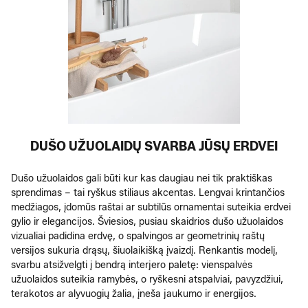
DUŠO UŽUOLAIDŲ SVARBA JŪSŲ ERDVEI
Dušo užuolaidos gali būti kur kas daugiau nei tik praktiškas
sprendimas – tai ryškus stiliaus akcentas. Lengvai krintančios
medžiagos, įdomūs raštai ar subtilūs ornamentai suteikia erdvei
gylio ir elegancijos. Šviesios, pusiau skaidrios dušo užuolaidos
vizualiai padidina erdvę, o spalvingos ar geometrinių raštų
versijos sukuria drąsų, šiuolaikišką įvaizdį. Renkantis modelį,
svarbu atsižvelgti į bendrą interjero paletę: vienspalvės
užuolaidos suteikia ramybės, o ryškesni atspalviai, pavyzdžiui,
terakotos ar alyvuogių žalia, įneša jaukumo ir energijos.