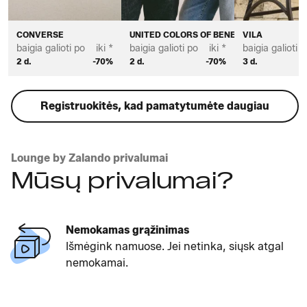
CONVERSE
UNITED COLORS OF BENETTON
VILA
baigia galioti po
iki *
baigia galioti po
iki *
baigia galioti p
2 d.
-70%
2 d.
-70%
3 d.
Registruokitės, kad pamatytumėte daugiau
Lounge by Zalando privalumai
Mūsų privalumai?
Mokėjimas pristatymo metu
Užsisakykite dabar, o apmokėkite tik kai
gausite prekes