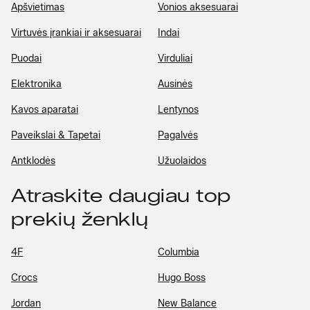
Apšvietimas
Vonios aksesuarai
Virtuvės įrankiai ir aksesuarai
Indai
Puodai
Virduliai
Elektronika
Ausinės
Kavos aparatai
Lentynos
Paveikslai & Tapetai
Pagalvės
Antklodės
Užuolaidos
Atraskite daugiau top
prekių ženklų
4F
Columbia
Crocs
Hugo Boss
Jordan
New Balance