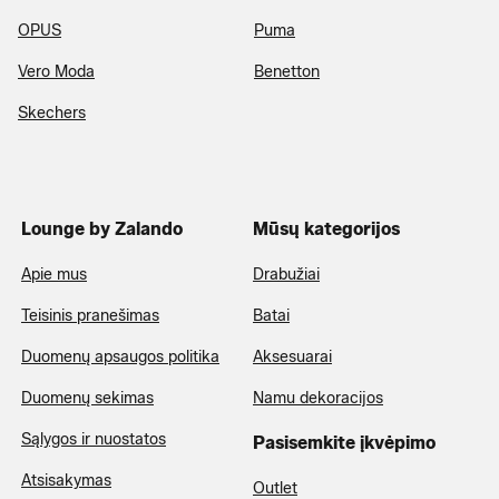
OPUS
Puma
Vero Moda
Benetton
Skechers
Lounge by Zalando
Mūsų kategorijos
Apie mus
Drabužiai
Teisinis pranešimas
Batai
Duomenų apsaugos politika
Aksesuarai
Duomenų sekimas
Namu dekoracijos
Sąlygos ir nuostatos
Pasisemkite įkvėpimo
Atsisakymas
Outlet