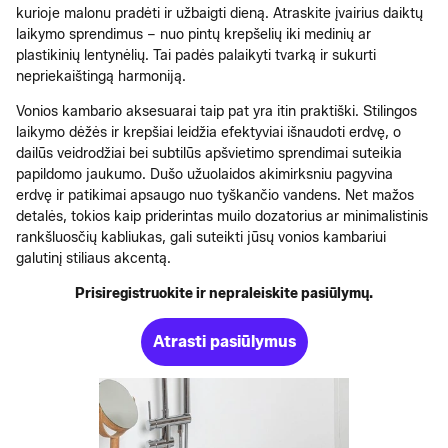
kurioje malonu pradėti ir užbaigti dieną. Atraskite įvairius daiktų
laikymo sprendimus – nuo pintų krepšelių iki medinių ar
plastikinių lentynėlių. Tai padės palaikyti tvarką ir sukurti
nepriekaištingą harmoniją.
Vonios kambario aksesuarai taip pat yra itin praktiški. Stilingos
laikymo dėžės ir krepšiai leidžia efektyviai išnaudoti erdvę, o
dailūs veidrodžiai bei subtilūs apšvietimo sprendimai suteikia
papildomo jaukumo. Dušo užuolaidos akimirksniu pagyvina
erdvę ir patikimai apsaugo nuo tyškančio vandens. Net mažos
detalės, tokios kaip priderintas muilo dozatorius ar minimalistinis
rankšluosčių kabliukas, gali suteikti jūsų vonios kambariui
galutinį stiliaus akcentą.
Prisiregistruokite ir nepraleiskite pasiūlymų.
Atrasti pasiūlymus