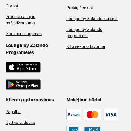
Darbai
Prekių ženklai
Pranešimai apie
Lounge by Zalando kuponai
pažeidžiamumą
Lounge by Zalando
Gaminio saugumas
programėlė
Lounge by Zalando
Kito sezono favoritai
Programėlės
Klientų aptarnavimas
Mokėjimo būdai
Pagalba
Dydžių vadovas