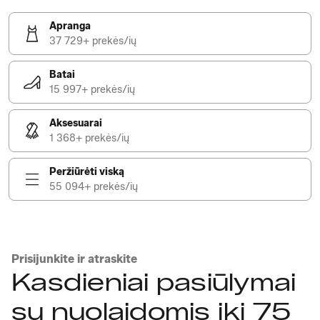
Apranga
37 729+ prekės/ių
Batai
15 997+ prekės/ių
Aksesuarai
1 368+ prekės/ių
Peržiūrėti viską
55 094+ prekės/ių
Prisijunkite ir atraskite
Kasdieniai pasiūlymai
su nuolaidomis iki 75