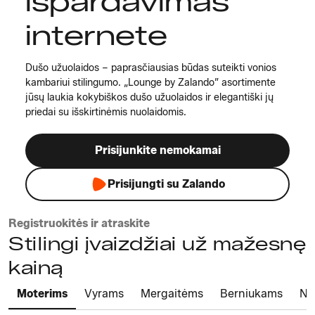
išpardavimas
internete
Dušo užuolaidos – paprasčiausias būdas suteikti vonios
kambariui stilingumo. „Lounge by Zalando” asortimente
jūsų laukia kokybiškos dušo užuolaidos ir elegantiški jų
priedai su išskirtinėmis nuolaidomis.
Prisijunkite nemokamai
Prisijungti su Zalando
Registruokitės ir atraskite
Stilingi įvaizdžiai už mažesnę
kainą
Moterims
Vyrams
Mergaitėms
Berniukams
Na