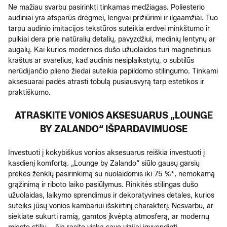
Ne mažiau svarbu pasirinkti tinkamas medžiagas. Poliesterio
audiniai yra atsparūs drėgmei, lengvai prižiūrimi ir ilgaamžiai. Tuo
tarpu audinio imitacijos tekstūros suteikia erdvei minkštumo ir
puikiai dera prie natūralių detalių, pavyzdžiui, medinių lentynų ar
augalų. Kai kurios modernios dušo užuolaidos turi magnetinius
kraštus ar svarelius, kad audinis nesiplaikstytų, o subtilūs
nerūdijančio plieno žiedai suteikia papildomo stilingumo. Tinkami
aksesuarai padės atrasti tobulą pusiausvyrą tarp estetikos ir
praktiškumo.
ATRASKITE VONIOS AKSESUARUS „LOUNGE
BY ZALANDO“ IŠPARDAVIMUOSE
Investuoti į kokybiškus vonios aksesuarus reiškia investuoti į
kasdienį komfortą. „Lounge by Zalando“ siūlo gausų garsių
prekės ženklų pasirinkimą su nuolaidomis iki 75 %*, nemokamą
grąžinimą ir riboto laiko pasiūlymus. Rinkitės stilingas dušo
užuolaidas, laikymo sprendimus ir dekoratyvines detales, kurios
suteiks jūsų vonios kambariui išskirtinį charakterį. Nesvarbu, ar
siekiate sukurti ramią, gamtos įkvėptą atmosferą, ar modernų