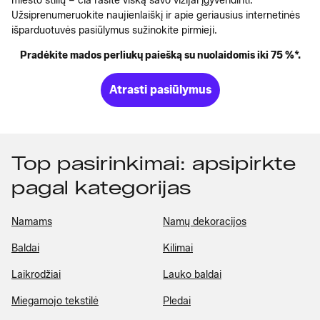
miesto stilių – čia rasite viską savo vizijai įgyvendinti.
Užsiprenumeruokite naujienlaiškį ir apie geriausius internetinės
išparduotuvės pasiūlymus sužinokite pirmieji.
Pradėkite mados perliukų paiešką su nuolaidomis iki 75 %*.
Atrasti pasiūlymus
Top pasirinkimai: apsipirkte
pagal kategorijas
Namams
Namų dekoracijos
Baldai
Kilimai
Laikrodžiai
Lauko baldai
Miegamojo tekstilė
Pledai