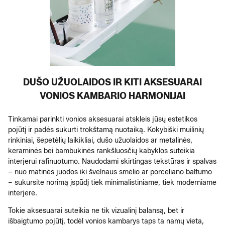
DUŠO UŽUOLAIDOS IR KITI AKSESUARAI
VONIOS KAMBARIO HARMONIJAI
Tinkamai parinkti vonios aksesuarai atskleis jūsų estetikos
pojūtį ir padės sukurti trokštamą nuotaiką. Kokybiški muilinių
rinkiniai, šepetėlių laikikliai, dušo užuolaidos ar metalinės,
keraminės bei bambukinės rankšluosčių kabyklos suteikia
interjerui rafinuotumo. Naudodami skirtingas tekstūras ir spalvas
– nuo matinės juodos iki švelnaus smėlio ar porceliano baltumo
– sukursite norimą įspūdį tiek minimalistiniame, tiek moderniame
interjere.
Tokie aksesuarai suteikia ne tik vizualinį balansą, bet ir
išbaigtumo pojūtį, todėl vonios kambarys taps ta namų vieta,