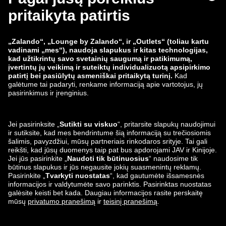
„Zalando“ grupė
Mokėjimo būdai
Zalando
ABOUT YOU
Mus taip pat rasite
Siuntimo ir pristatymo
partneriai
Lounge by Zalando
Programėlės