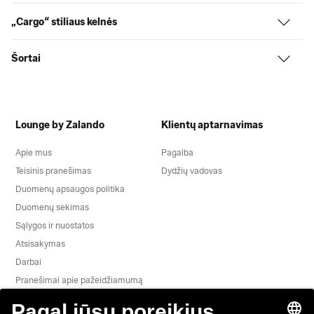
„Cargo“ stiliaus kelnės
Šortai
Lounge by Zalando
Klientų aptarnavimas
Apie mus
Pagalba
Teisinis pranešimas
Dydžių vadovas
Duomenų apsaugos politika
Duomenų sekimas
Sąlygos ir nuostatos
Atsisakymas
Darbai
Pranešimai apie pažeidžiamumą
Gaminio saugumas