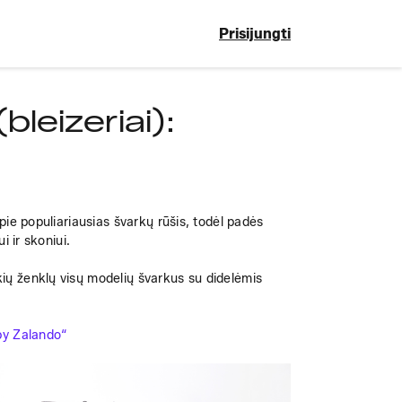
Prisijungti
bleizeriai):
ie populiariausias švarkų rūšis, todėl padės 
i ir skoniui. 
ų ženklų visų modelių švarkus su didelėmis 
by Zalando“