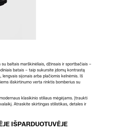
su baltais marškinėliais, džinsais ir sportbačiais –
 odiniais batais – taip sukursite įdomų kontrastą
, lengvais sijonais arba plačiomis kelnėmis. Iš
ntiems išskirtinumo verta rinktis bomberius su
et modernaus klasikinio stiliaus mėgėjams. Įtraukti
laikį. Atraskite skirtingas stilistikas, detales ir
ĖJE IŠPARDUOTUVĖJE