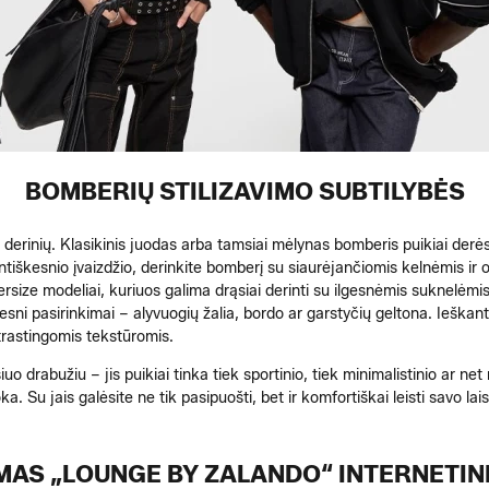
BOMBERIŲ STILIZAVIMO SUBTILYBĖS
 derinių. Klasikinis juodas arba tamsiai mėlynas bomberis puikiai derės 
gantiškesnio įvaizdžio, derinkite bomberį su siaurėjančiomis kelnėmis ir
ersize modeliai, kuriuos galima drąsiai derinti su ilgesnėmis suknelėmis
kesni pasirinkimai – alyvuogių žalia, bordo ar garstyčių geltona. Ieška
trastingomis tekstūromis.
šiuo drabužiu – jis puikiai tinka tiek sportinio, tiek minimalistinio ar n
Su jais galėsite ne tik pasipuošti, bet ir komfortiškai leisti savo laisva
IMAS „LOUNGE BY ZALANDO“ INTERNETIN