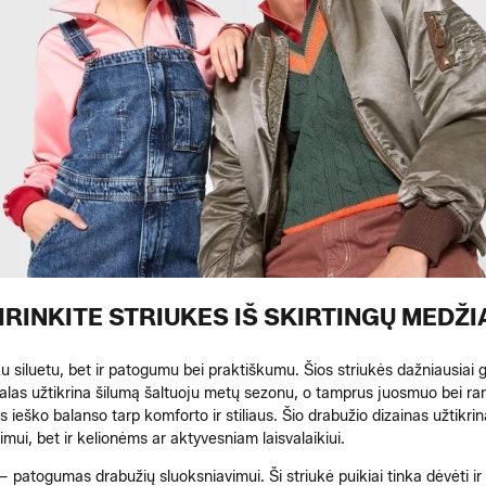
IRINKITE STRIUKES IŠ SKIRTINGŲ MEDŽ
šku siluetu, bet ir patogumu bei praktiškumu. Šios striukės dažniausiai
šalas užtikrina šilumą šaltuoju metų sezonu, o tamprus juosmuo bei ranko
is ieško balanso tarp komforto ir stiliaus. Šio drabužio dizainas užtikr
imui, bet ir kelionėms ar aktyvesniam laisvalaikiui.
– patogumas drabužių sluoksniavimui. Ši striukė puikiai tinka dėvėti ir