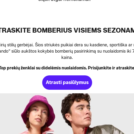
TRASKITE BOMBERIUS VISIEMS SEZONA
ių stilių gerbėjai. Šios striukės puikiai dera su kasdiene, sportiška ar 
Zalando“ siūlo aukštos kokybės bomberių pasirinkimą su nuolaidomis 
kaina.
Top prekių ženklai su didelėmis nuolaidomis. Prisijunkite ir atraskite
Atrasti pasiūlymus