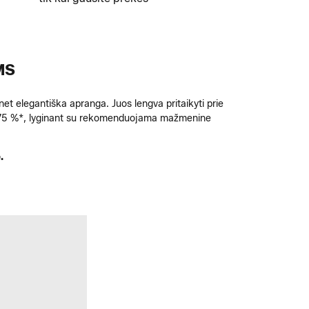
MS
net elegantiška apranga. Juos lengva pritaikyti prie
iki 75 %*, lyginant su rekomenduojama mažmenine
.