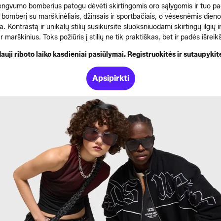
lengvumo bomberius patogu dėvėti skirtingomis oro sąlygomis ir tuo pa
inį bomberį su marškinėliais, džinsais ir sportbačiais, o vėsesnėmis die
a. Kontrastą ir unikalų stilių susikursite sluoksniuodami skirtingų ilgi
 marškinius. Toks požiūris į stilių ne tik praktiškas, bet ir padės išreik
auji riboto laiko kasdieniai pasiūlymai. Registruokitės ir sutaupykit
Apsipirkti