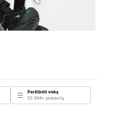
Peržiūrėti viską
55 094+ prekės/ių