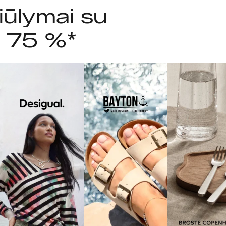
iūlymai su
i 75 %*