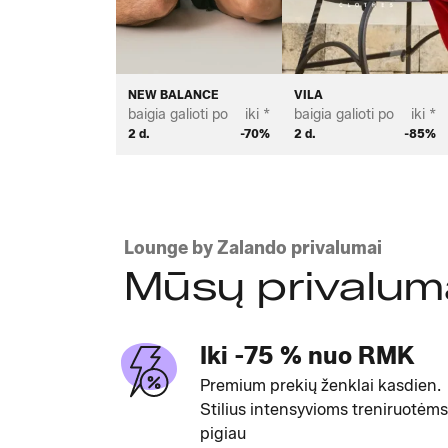
NEW BALANCE
VILA
baigia galioti po
iki *
baigia galioti po
iki *
2 d.
-70%
2 d.
-85%
Lounge by Zalando privalumai
Mūsų privalum
Iki -75 % nuo RMK
Premium prekių ženklai kasdien.
Stilius intensyvioms treniruotėms
pigiau