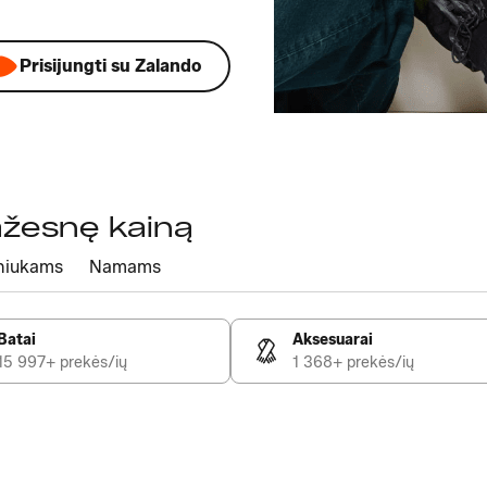
Prisijungti su Zalando
mažesnę kainą
niukams
Namams
Batai
Aksesuarai
15 997+ prekės/ių
1 368+ prekės/ių