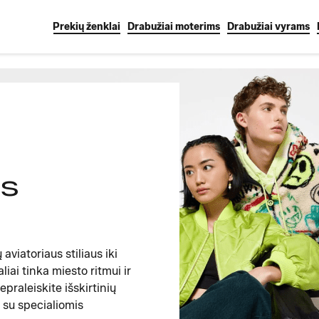
Prekių ženklai
Drabužiai moterims
Drabužiai vyrams
as
aviatoriaus stiliaus iki
liai tinka miesto ritmui ir
praleiskite išskirtinių
 su specialiomis