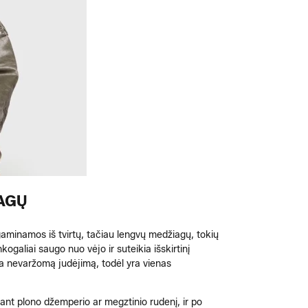
IAGŲ
 gaminamos iš tvirtų, tačiau lengvų medžiagų, tokių
galiai saugo nuo vėjo ir suteikia išskirtinį
ina nevaržomą judėjimą, todėl yra vienas
 ant plono džemperio ar megztinio rudenį, ir po