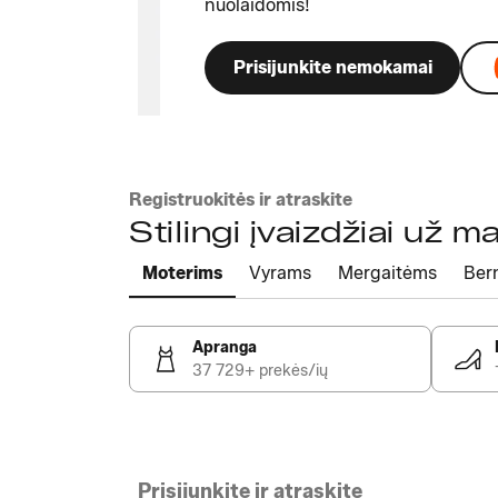
nuolaidomis!
Prisijunkite nemokamai
Registruokitės ir atraskite
Stilingi įvaizdžiai už 
Moterims
Vyrams
Mergaitėms
Ber
Apranga
37 729+ prekės/ių
Prisijunkite ir atraskite