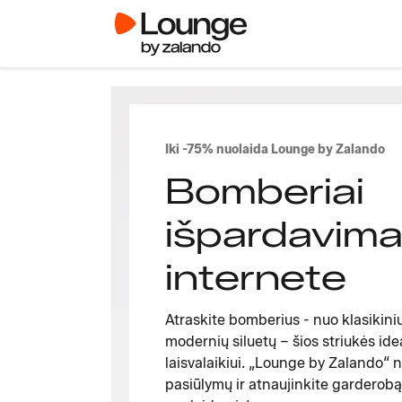
Iki -75% nuolaida Lounge by Zalando
Bomberiai
išpardavim
internete
Atraskite bomberius - nuo klasikinių 
modernių siluetų – šios striukės idea
laisvalaikiui. „Lounge by Zalando“ ne
pasiūlymų ir atnaujinkite garderobą