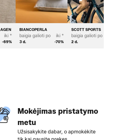
HAGEN
BIANCOPERLA
SCOTT SPORTS
PROFUO
iki *
baigia galioti po
iki *
baigia galioti po
iki *
baigia ga
-69%
3 d.
-70%
2 d.
-65%
2 d.
Mokėjimas pristatymo
metu
Užsisakykite dabar, o apmokėkite
tik kai gausite prekes