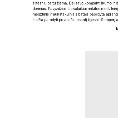
šiltesniu paltu žiemą. Dėl savo kompaktiškumo ir 
derinius. Pavyzdžiui, laisvalaikiui rinkitės medviln
megztinis ir aukštakulniais batais papildyta aprang
leidžia parodyti po apačia esantį ilgesnį džemperį ar
N