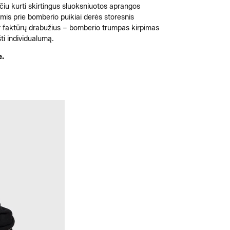
čiu kurti skirtingus sluoksniuotos aprangos
nomis prie bomberio puikiai derės storesnis
ų ir faktūrų drabužius – bomberio trumpas kirpimas
šti individualumą.
e.