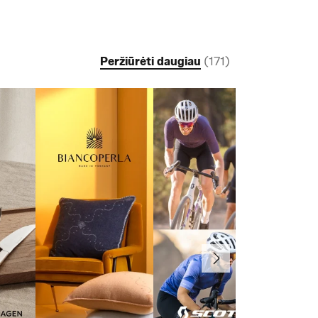
Peržiūrėti daugiau
(
171
)
Toliau