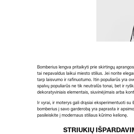
Bomberius lengva pritaikyti prie skirtingų aprangos
tai nepavaldus laikui miesto stilius. Jei norite ele
tarp laisvumo ir rafinuotumo. Itin populiarūs yra ov
spalvų populiarūs ne tik neutralūs tonai, bet ir ryš
dekoratyviniais elementais, siuvinėjimais arba kon
Ir vyrai, ir moterys gali drąsiai eksperimentuoti su 
bomberius į savo garderobą yra paprasta ir apsimoka. 
pasileiskite į modernaus stiliaus kūrimo kelionę.
STRIUKIŲ IŠPARDAV