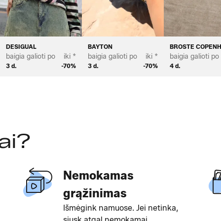
DESIGUAL
BAYTON
BROSTE COPEN
baigia galioti po
iki *
baigia galioti po
iki *
baigia galioti po
3 d.
-70%
3 d.
-70%
4 d.
ai?
Nemokamas
grąžinimas
Išmėgink namuose. Jei netinka,
siųsk atgal nemokamai.