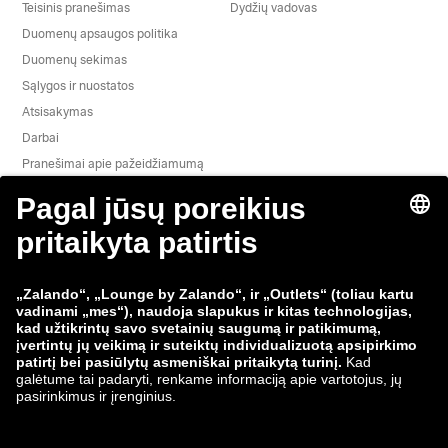
Teisinis pranešimas
Dydžių vadovas
Duomenų apsaugos politika
Duomenų sekimas
Sąlygos ir nuostatos
Atsisakymas
Darbai
Pranešimai apie pažeidžiamumą
Gaminio saugumas
„Zalando“ grupė
Mokėjimo būdai
Zalando
ABOUT YOU
Mus taip pat rasite
Siuntimo ir pristatymo
partneriai