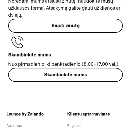
Norėdami mums atsiųsti žinutę, naudokite mūsų
užklausos formą. Atsakymą galite gauti už dienos ar
dviejų.
Siųsti žinutę
Skambinkite mums
Nuo pirmadienio iki penktadienio (8.00–17.00 val.)
Skambinkite mums
Lounge by Zalando
Klientų aptarnavimas
Apie mus
Pagalba