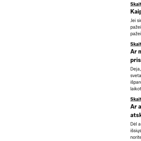
Skai
Kai
Jei s
paže
pažei
Skai
Ar 
pri
Deja,
sveta
išpar
laiko
Skai
Ar 
ats
Dėl a
išsių
norit