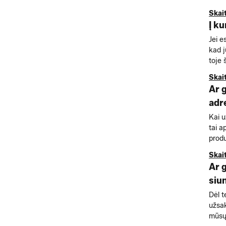
Skai
Į k
Jei e
kad j
toje š
Skai
Ar 
adr
Kai u
tai a
produ
Skai
Ar 
siu
Dėl t
užsak
mūsų 