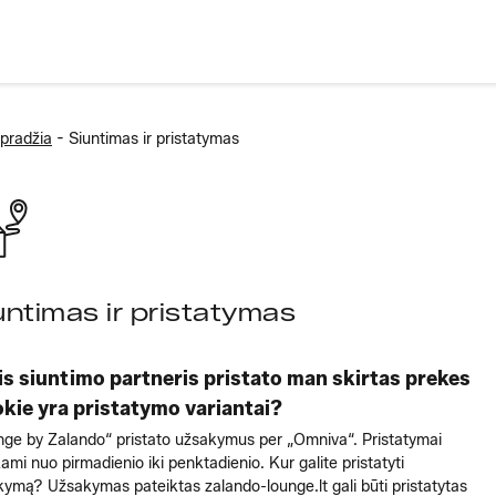
-
pradžia
Siuntimas ir pristatymas
untimas ir pristatymas
is siuntimo partneris pristato man skirtas prekes
okie yra pristatymo variantai?
ge by Zalando“ pristato užsakymus per „Omniva“. Pristatymai
kami nuo pirmadienio iki penktadienio. Kur galite pristatyti
ymą? Užsakymas pateiktas zalando-lounge.lt gali būti pristatytas