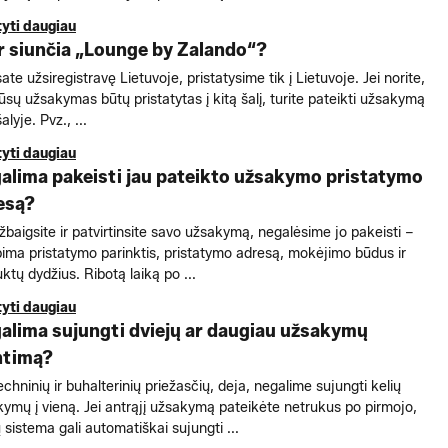
tyti daugiau
ur siunčia „Lounge by Zalando“?
sate užsiregistravę Lietuvoje, pristatysime tik į Lietuvoje. Jei norite,
ūsų užsakymas būtų pristatytas į kitą šalį, turite pateikti užsakymą
alyje. Pvz., ...
tyti daugiau
galima pakeisti jau pateikto užsakymo pristatymo
esą?
žbaigsite ir patvirtinsite savo užsakymą, negalėsime jo pakeisti –
pima pristatymo parinktis, pristatymo adresą, mokėjimo būdus ir
ktų dydžius. Ribotą laiką po ...
tyti daugiau
galima sujungti dviejų ar daugiau užsakymų
ntimą?
echninių ir buhalterinių priežasčių, deja, negalime sujungti kelių
ymų į vieną. Jei antrąjį užsakymą pateikėte netrukus po pirmojo,
sistema gali automatiškai sujungti ...