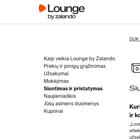
DUK 
Kaip veikia Lounge by Zalando
Prekių ir pinigų grąžinimas
Užsakymai
Mokėjimas
Si
Siuntimas ir pristatymas
Naujienlaiškis
Jūsų asmens duomenys
Kur
Kuponai
ir k
„Loun
atlie
užsak