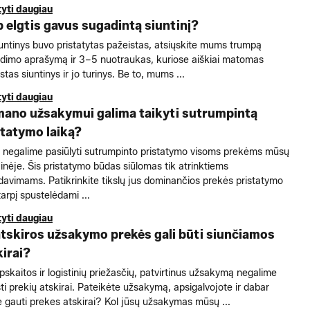
tyti daugiau
p elgtis gavus sugadintą siuntinį?
iuntinys buvo pristatytas pažeistas, atsiųskite mums trumpą
idimo aprašymą ir 3–5 nuotraukas, kuriose aiškiai matomas
stas siuntinys ir jo turinys. Be to, mums ...
tyti daugiau
mano užsakymui galima taikyti sutrumpintą
statymo laiką?
 negalime pasiūlyti sutrumpinto pristatymo visoms prekėms mūsų
inėje. Šis pristatymo būdas siūlomas tik atrinktiems
davimams. Patikrinkite tikslų jus dominančios prekės pristatymo
tarpį spustelėdami ...
tyti daugiau
atskiros užsakymo prekės gali būti siunčiamos
kirai?
pskaitos ir logistinių priežasčių, patvirtinus užsakymą negalime
sti prekių atskirai. Pateikėte užsakymą, apsigalvojote ir dabar
e gauti prekes atskirai? Kol jūsų užsakymas mūsų ...