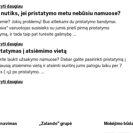
tyti daugiau
 nutiks, jei pristatymo metu nebūsiu namuose?
mie? Jokių problemų! Bus atliekami du pristatymo bandymai.
va“ vairuotojas susisieks su jumis prieš pirmą pristatymo
mą, ir tada taip pat turėsite galimybę ...
tyti daugiau
statymas į atsiėmimo vietą
ite laukti užsakymo namuose? Dabar galite pasirinkti pristatymą į
iausią atsiėmimo vietą ir atsiimti siuntinį jums patogiu laiku per 7
s (-ų) po pristatymo. ...
tyti daugiau
rnavimas
„Zalando“ grupė
Mokėjimo būda