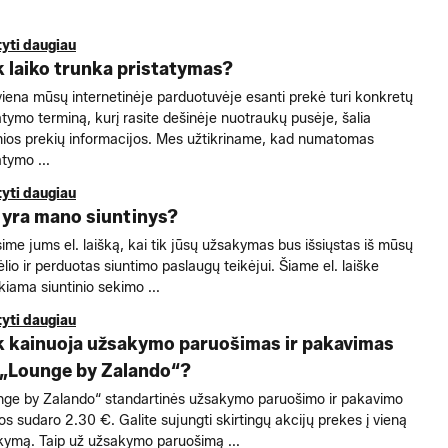
tyti daugiau
k laiko trunka pristatymas?
iena mūsų internetinėje parduotuvėje esanti prekė turi konkretų
atymo terminą, kurį rasite dešinėje nuotraukų pusėje, šalia
ios prekių informacijos. Mes užtikriname, kad numatomas
atymo ...
tyti daugiau
 yra mano siuntinys?
sime jums el. laišką, kai tik jūsų užsakymas bus išsiųstas iš mūsų
lio ir perduotas siuntimo paslaugų teikėjui. Šiame el. laiške
kiama siuntinio sekimo ...
tyti daugiau
k kainuoja užsakymo paruošimas ir pakavimas
 „Lounge by Zalando“?
nge by Zalando“ standartinės užsakymo paruošimo ir pakavimo
dos sudaro 2.30 €. Galite sujungti skirtingų akcijų prekes į vieną
kymą. Taip už užsakymo paruošimą ...