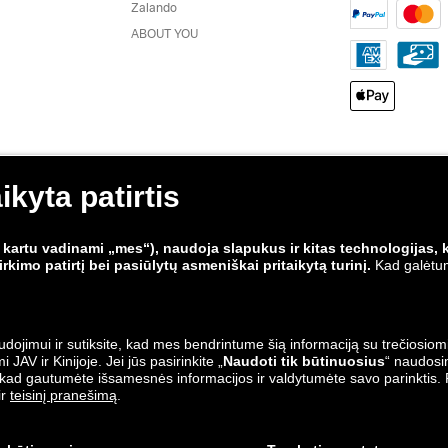
Zalando
ABOUT YOU
alando
.
o išlaidos neįtrauktos ³ Privalomi laukeliai