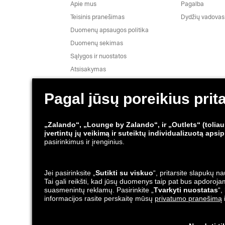
Apie mus
Pagalba
Teisinis pranešimas
Dydžių vadovas
Duomenų apsaugos politika
Duomenų sekimas
Sąlygos ir nuostatos
Atsisakymas
Darbai
Pranešimai apie pažeidžiamumą
Gaminio saugumas
Siuntimo ir pristatymo
Lounge by Z
partneriai
Programėlės
*susijęs su gamintojo
rekomenduojama mažmenine kaina
¹ Į kainas įskaičiuotas PVM; užsakymo paruošimo ir pakavim