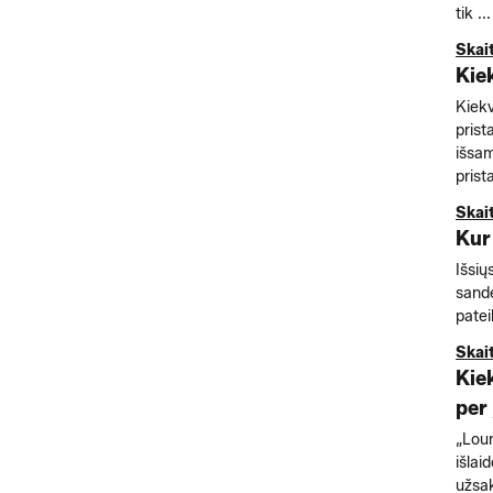
tik ...
Skai
Kie
Kiekv
prist
išsam
prist
Skai
Kur
Išsių
sandė
patei
Skai
Kie
per
„Lou
išlai
užsa