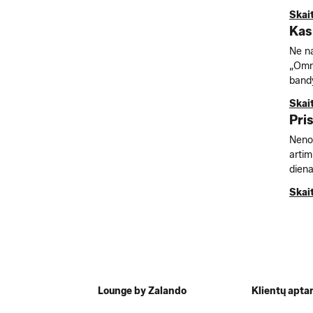
Skai
Kas
Ne na
„Omni
bandy
Skai
Pri
Nenor
artim
diena
Skai
Lounge by Zalando
Klientų apta