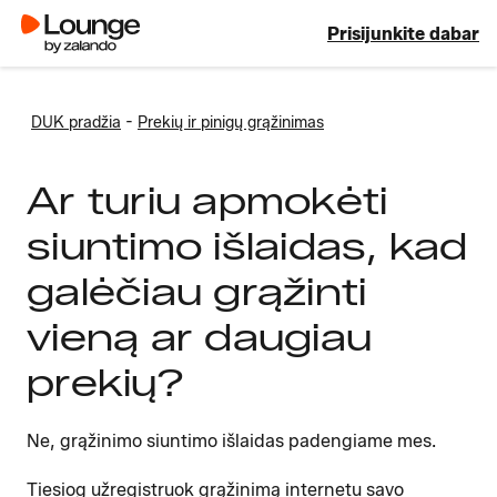
Prisijunkite dabar
-
DUK pradžia
Prekių ir pinigų grąžinimas
Ar turiu apmokėti
siuntimo išlaidas, kad
galėčiau grąžinti
vieną ar daugiau
prekių?
Ne, grąžinimo siuntimo išlaidas padengiame mes.
Tiesiog užregistruok grąžinimą internetu savo