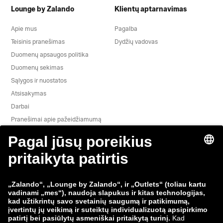
Lounge by Zalando
Klientų aptarnavimas
Apie mus
Pagalba
Teisinis pranešimas
Dydžių vadovas
Duomenų apsaugos politika
Duomenų sekimas
Sąlygos ir nuostatos
Atsisakymas
Darbai
Pranešimai apie pažeidžiamumą
Gaminio saugumas
„Zalando“ grupė
Mokėjimo būdai
Zalando
ABOUT YOU