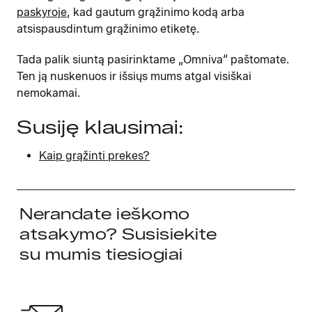
paskyroje
, kad gautum grąžinimo kodą arba
atsispausdintum grąžinimo etiketę.
Tada palik siuntą pasirinktame „Omniva“ paštomate.
Ten ją nuskenuos ir išsiųs mums atgal visiškai
nemokamai.
Susiję klausimai:
Kaip grąžinti prekes?
Nerandate ieškomo
atsakymo? Susisiekite
su mumis tiesiogiai