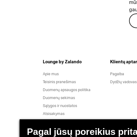
mūs
gau
Lounge by Zalando
Klientų apta
Apie mus
Pagalba
Teisinis pranešimas
Dydžių vadovas
Duomenų apsaugos politika
Duomenų sekimas
Sąlygos ir nuostatos
Atsisakymas
Darbai
Pranešimai apie pažeidžiamumą