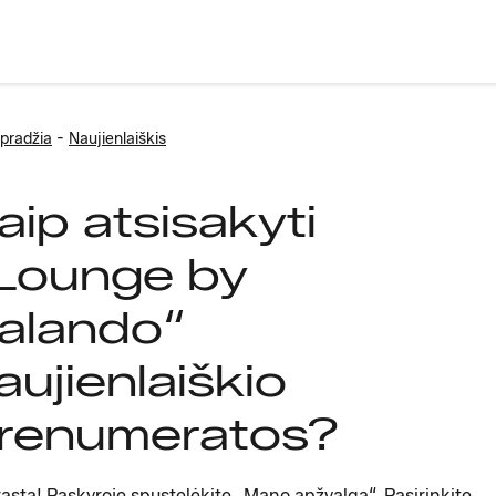
-
pradžia
Naujienlaiškis
aip atsisakyti
Lounge by
alando“
aujienlaiškio
renumeratos?
asta! Paskyroje spustelėkite „
Mano apžvalga“
. Pasirinkite