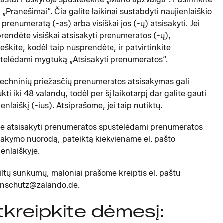
į „
Pranešimai
“. Čia galite laikinai sustabdyti naujienlaiškio
) prenumeratą (-as) arba visiškai jos (-ų) atsisakyti. Jei
rendėte visiškai atsisakyti prenumeratos (-ų),
eškite, kodėl taip nusprendėte, ir patvirtinkite
telėdami mygtuką „Atsisakyti prenumeratos“.
techninių priežasčių prenumeratos atsisakymas gali
ukti iki 48 valandų, todėl per šį laikotarpį dar galite gauti
ienlaiškį (-ius). Atsiprašome, jei taip nutiktų.
te atsisakyti prenumeratos spustelėdami prenumeratos
sakymo nuorodą, pateiktą kiekviename el. pašto
ienlaiškyje.
kiltų sunkumų, maloniai prašome kreiptis el. paštu
nschutz@zalando.de.
tkreipkite dėmesį: