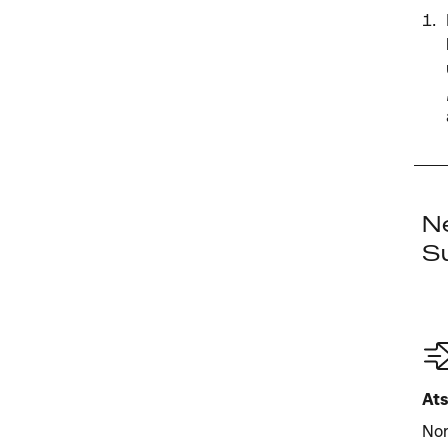
N
Su
Ats
Nor