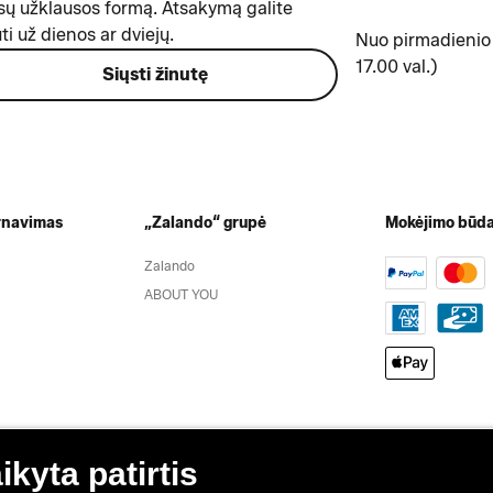
ų užklausos formą. Atsakymą galite
ti už dienos ar dviejų.
Nuo pirmadienio 
17.00 val.)
Siųsti žinutę
rnavimas
„Zalando“ grupė
Mokėjimo būda
Zalando
ABOUT YOU