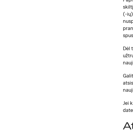
skilt
(-ių
nusp
pran
spus
Dėl 
užtr
nauj
Gali
atsi
nauj
Jei 
date
A