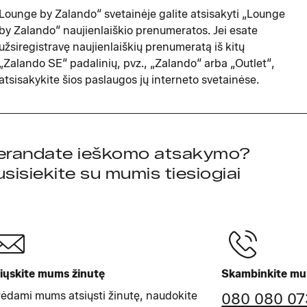
Lounge by Zalando“ svetainėje galite atsisakyti „Lounge
by Zalando“ naujienlaiškio prenumeratos. Jei esate
užsiregistravę naujienlaiškių prenumeratą iš kitų
„Zalando SE“ padalinių, pvz., „Zalando“ arba „Outlet“,
atsisakykite šios paslaugos jų interneto svetainėse.
erandate ieškomo atsakymo?
sisiekite su mumis tiesiogiai
iųskite mums žinutę
Skambinkite m
ėdami mums atsiųsti žinutę, naudokite
080 080 07