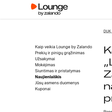
DUK 
K
Kaip veikia Lounge by Zalando
Prekių ir pinigų grąžinimas
„
Užsakymai
Mokėjimas
Z
Siuntimas ir pristatymas
Naujienlaiškis
n
Jūsų asmens duomenys
Kuponai
p
Papr