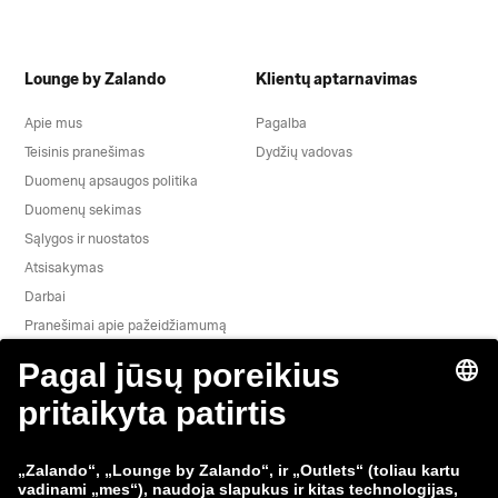
Lounge by Zalando
Klientų aptarnavimas
Apie mus
Pagalba
Teisinis pranešimas
Dydžių vadovas
Duomenų apsaugos politika
Duomenų sekimas
Sąlygos ir nuostatos
Atsisakymas
Darbai
Pranešimai apie pažeidžiamumą
Gaminio saugumas
„Zalando“ grupė
Mokėjimo būdai
Zalando
ABOUT YOU