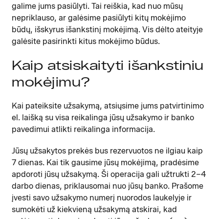
galime jums pasiūlyti. Tai reiškia, kad nuo mūsų
nepriklauso, ar galėsime pasiūlyti kitų mokėjimo
būdų, išskyrus išankstinį mokėjimą. Vis dėlto ateityje
galėsite pasirinkti kitus mokėjimo būdus.
Kaip atsiskaityti išankstiniu
mokėjimu?
Kai pateiksite užsakymą, atsiųsime jums patvirtinimo
el. laišką su visa reikalinga jūsų užsakymo ir banko
pavedimui atlikti reikalinga informacija.
Jūsų užsakytos prekės bus rezervuotos ne ilgiau kaip
7 dienas. Kai tik gausime jūsų mokėjimą, pradėsime
apdoroti jūsų užsakymą. Ši operacija gali užtrukti 2–4
darbo dienas, priklausomai nuo jūsų banko. Prašome
įvesti savo užsakymo numerį nuorodos laukelyje ir
sumokėti už kiekvieną užsakymą atskirai, kad