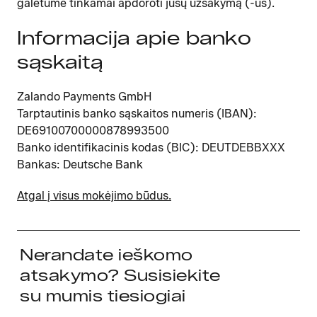
galėtume tinkamai apdoroti jūsų užsakymą (-us).
Informacija apie banko
sąskaitą
Zalando Payments GmbH
Tarptautinis banko sąskaitos numeris (IBAN):
DE69100700000878993500
Banko identifikacinis kodas (BIC): DEUTDEBBXXX
Bankas: Deutsche Bank
Atgal į visus mokėjimo būdus.
Nerandate ieškomo
atsakymo? Susisiekite
su mumis tiesiogiai