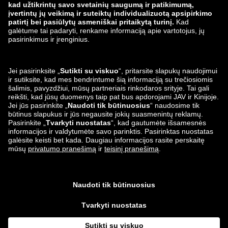
Mus taip pat rasite
Siuntimo ir pristatymo
partneriai
Lounge by Zalando
Programėlės
*susijęs su gamintojo
rekomenduojama mažmenine kaina
.
¹ Į kainas įskaičiuotas PVM; užsakymo paruošimo ir pakavimo išlaidos
neįtrauktos ³ Privalomi laukeliai
Ne eurais rodomas sumas laikykite neįpareigojančiu dabartinio valiutos
keitimo kurso įvertinimu ir neprivaloma „Lounge by Zalando“ paslauga. Už
visus užsakymus sąskaitos bus išrašomos eurais, todėl gali šiek tiek