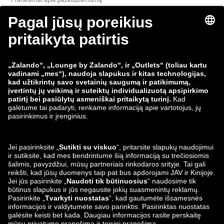
Gaminio saugumas
„Zalando“ grupė
Mokėjimo būdai
Zalando
ABOUT YOU
Mus taip pat rasite
Siuntimo ir pristatymo
partneriai
Lounge by Zalando
Programėlės