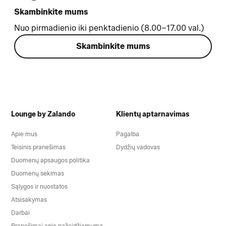
Skambinkite mums
Nuo pirmadienio iki penktadienio (8.00–17.00 val.)
Skambinkite mums
Lounge by Zalando
Klientų aptarnavimas
Apie mus
Pagalba
Teisinis pranešimas
Dydžių vadovas
Duomenų apsaugos politika
Duomenų sekimas
Sąlygos ir nuostatos
Atsisakymas
Darbai
Pranešimai apie pažeidžiamumą