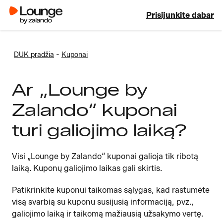
Prisijunkite dabar
-
DUK pradžia
Kuponai
Ar „Lounge by
Zalando“ kuponai
turi galiojimo laiką?
Visi „Lounge by Zalando“ kuponai galioja tik ribotą
laiką. Kuponų galiojimo laikas gali skirtis.
Patikrinkite kuponui taikomas sąlygas, kad rastumėte
visą svarbią su kuponu susijusią informaciją, pvz.,
galiojimo laiką ir taikomą mažiausią užsakymo vertę.