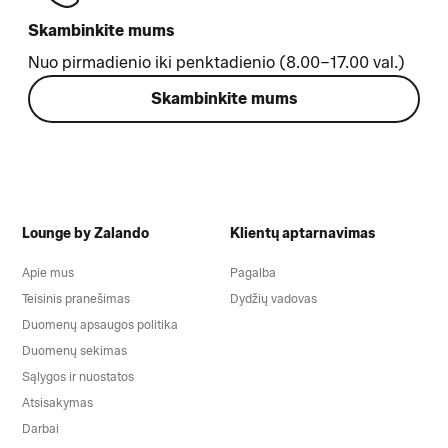
Skambinkite mums
Nuo pirmadienio iki penktadienio (8.00–17.00 val.)
Skambinkite mums
Lounge by Zalando
Klientų aptarnavimas
Apie mus
Pagalba
Teisinis pranešimas
Dydžių vadovas
Duomenų apsaugos politika
Duomenų sekimas
Sąlygos ir nuostatos
Atsisakymas
Darbai