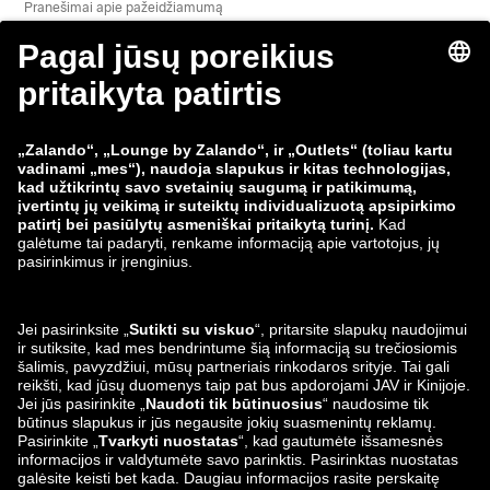
Pranešimai apie pažeidžiamumą
Gaminio saugumas
„Zalando“ grupė
Mokėjimo būdai
Zalando
ABOUT YOU
Mus taip pat rasite
Siuntimo ir pristatymo
partneriai
Lounge by Zalando
Programėlės