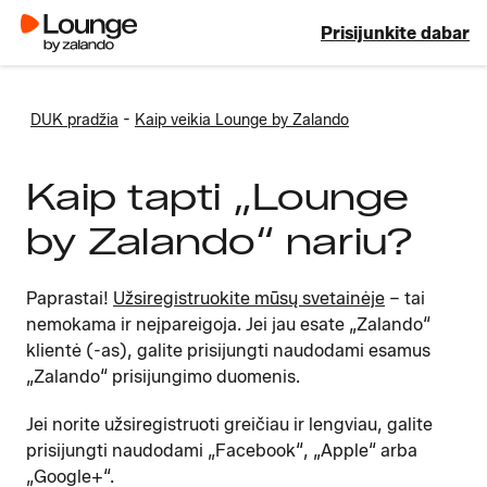
Prisijunkite dabar
-
DUK pradžia
Kaip veikia Lounge by Zalando
Kaip tapti „Lounge
by Zalando“ nariu?
Paprastai!
Užsiregistruokite mūsų svetainėje
– tai
nemokama ir neįpareigoja. Jei jau esate „Zalando“
klientė (-as), galite prisijungti naudodami esamus
„Zalando“ prisijungimo duomenis.
Jei norite užsiregistruoti greičiau ir lengviau, galite
prisijungti naudodami „Facebook“, „Apple“ arba
„Google+“.