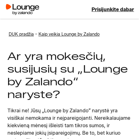
Prisijunkite dabar
-
DUK pradžia
Kaip veikia Lounge by Zalando
Ar yra mokesčių,
susijusių su „Lounge
by Zalando“
naryste?
Tikrai ne! Jūsų „Lounge by Zalando“ narystė yra
visiškai nemokama ir neįpareigojanti. Nereikalaujame
kiekvieną mėnesį išleisti tam tikros sumos, ir
neslepiame jokių įsipareigojimų. Be to, bet kuriuo