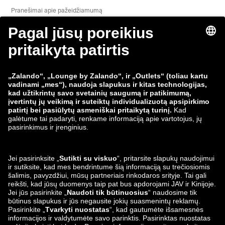
Pranešimai apie pažeidžiamumą
Gaminio saugumas
„Zalando“ grupė
Mokėjimo būdai
Zalando
ABOUT YOU
Mus taip pat rasite
Siuntimo ir pristatymo
partneriai
Lounge by Zalando
Programėlės