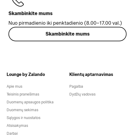
Skambinkite mums
Nuo pirmadienio iki penktadienio (8.00–17.00 val.)
Skambinkite mums
Lounge by Zalando
Klientų aptarnavimas
Apie mus
Pagalba
Teisinis pranešimas
Dydžių vadovas
Duomenų apsaugos politika
Duomenų sekimas
Sąlygos ir nuostatos
Atsisakymas
Darbai